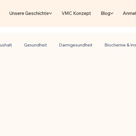
Unsere Geschichte
VMC Konzept
Blog
Anme
ushalt
Gesundheit
Darmgesundheit
Biochemie & I
& Naturstoffe
Kinder & Prävention
Kuren & Ernährung
ogie & Langlebigkeit
Neurobiologie & mentale Gesundheit
hsel & Energie
Krafttraining & Muskelaufbau
Ernährung & 