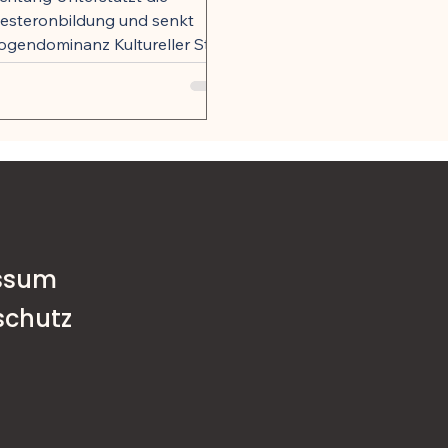
esteronbildung und senkt
ogendominanz Kultureller Stil
nährungstyp Mediterran,
arisch,...
ssum
schutz