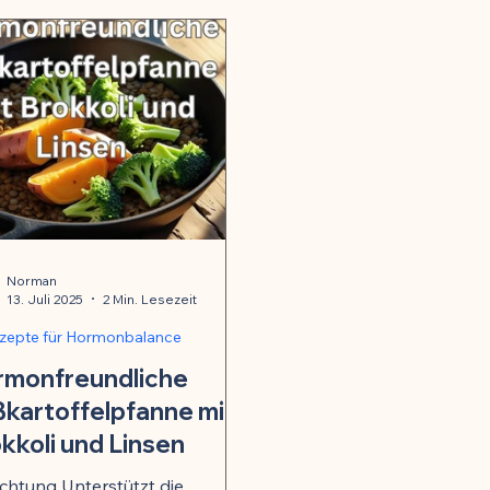
Norman
13. Juli 2025
2 Min. Lesezeit
ezepte für Hormonbalance
rmonfreundliche
kartoffelpfanne mit
kkoli und Linsen
richtung Unterstützt die