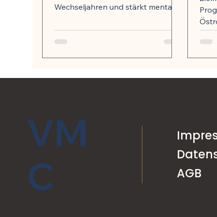
Wechseljahren und stärkt mentale
Prog
Ausgeglichenheit Kultureller Stil &
Östr
Ernährungstyp...
& Er
veget
VM
Impre
Daten
C
AGB