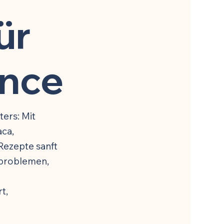
Rezepte für Darmheilung
ür
nce
ers: Mit
aca,
Rezepte sanft
sproblemen,
t,