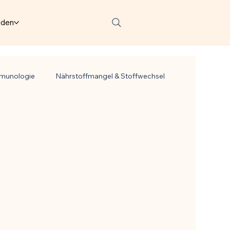
lden
mmunologie
Nährstoffmangel & Stoffwechsel
Infektionsrisiko weltweit
Mikrobiom & Parasiten
Schmerzmittel & Entzündungshemmung
Zellgesundheit