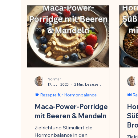
Norman
17. Juli 2025
2 Min. Lesezeit
🍽️ Rezepte für Hormonbalance
🍽️ R
Maca-Power-Porridge
Ho
mit Beeren & Mandeln
Süß
Bro
Zielrichtung Stimuliert die
Hormonbalance in den
Ziel