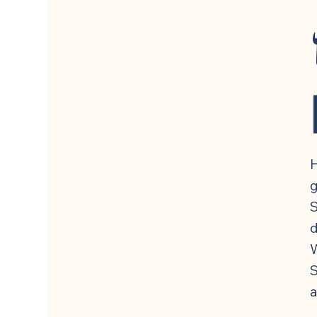
🍽️ Rezepte für Entzündungshemmung
🍽️ Rez
🍽️ Rezepte für Energie & Leistung
🍽️ Rezepte f
H
g
S
d
W
S
a