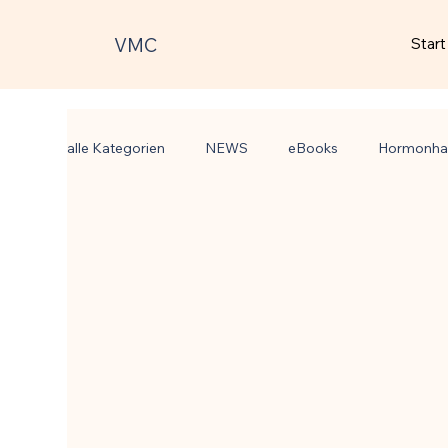
VMC
Start
alle Kategorien
NEWS
eBooks
Hormonha
Psyche & Neurotransmitter
Pflanzenheilkunde 
Chronisch-entzündliche Erkrankungen
Zellbiol
Gehirn, Nerven & mentale Gesundheit
Stoffwec