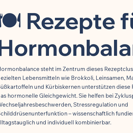
epte für Muskelaufbau
🍽️ Rezepte für Hormonbalance
🍽️ 
🍽️ Rezepte f
ür Schlafqualität
🍽️ Rezepte für Zellverjüngung
Hormonbala
ormonbalance steht im Zentrum dieses Rezeptclust
ezielten Lebensmitteln wie Brokkoli, Leinsamen, M
üßkartoffeln und Kürbiskernen unterstützen diese 
as hormonelle Gleichgewicht. Sie helfen bei Zyklu
echseljahresbeschwerden, Stressregulation und
childdrüsenunterfunktion – wissenschaftlich fundier
lltagstauglich und individuell kombinierbar.