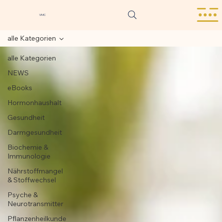
VMC
alle Kategorien
alle Kategorien
NEWS
eBooks
Hormonhaushalt
Gesundheit
Darmgesundheit
Biochemie &
Immunologie
Nährstoffmangel
& Stoffwechsel
Psyche &
Neurotransmitter
Pflanzenheilkunde