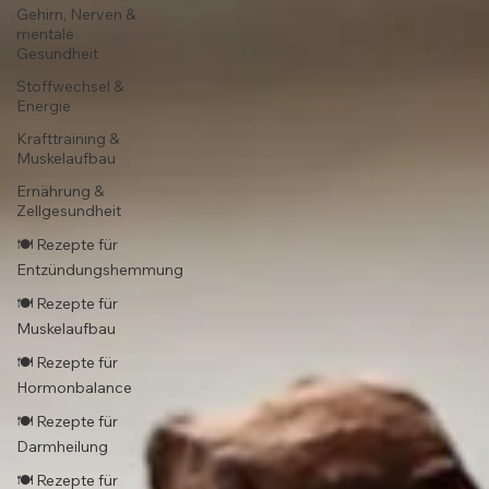
Gehirn, Nerven &
mentale
Gesundheit
Stoffwechsel &
Energie
Krafttraining &
Muskelaufbau
Ernährung &
Zellgesundheit
🍽️ Rezepte für
Entzündungshemmung
🍽️ Rezepte für
Muskelaufbau
🍽️ Rezepte für
Hormonbalance
🍽️ Rezepte für
Darmheilung
🍽️ Rezepte für