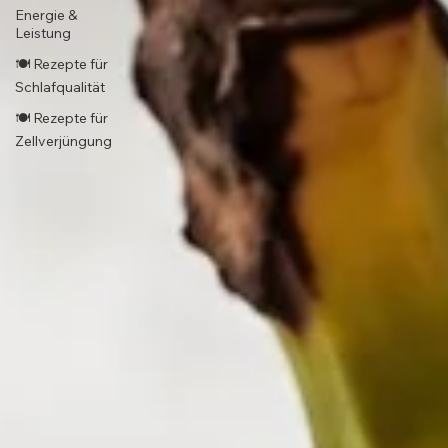
Energie &
Leistung
🍽️ Rezepte für
Schlafqualität
🍽️ Rezepte für
Zellverjüngung