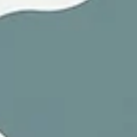
Entzündung
Eine neue 12-Wochen-RCT mit 255 Erwachsenen zeigt: Vollkorn-
Roggen senkt CRP um 17 % und erhöht Butyrat/Acetat, obwohl de
Gewichtsverlust ähnlich bleibt.