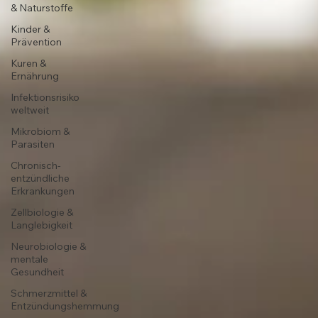
& Naturstoffe
Kinder &
Prävention
Kuren &
Ernährung
Infektionsrisiko
weltweit
Mikrobiom &
Parasiten
Chronisch-
entzündliche
Erkrankungen
Zellbiologie &
Langlebigkeit
Neurobiologie &
mentale
Gesundheit
Schmerzmittel &
Entzündungshemmung