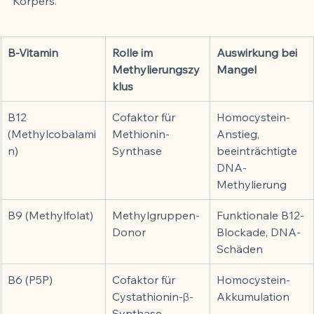
Körpers.
B-Vitamin
Rolle im 
Auswirkung bei 
Methylierungszy
Mangel
klus
B12 
Cofaktor für 
Homocystein-
(Methylcobalami
Methionin-
Anstieg, 
n)
Synthase
beeinträchtigte 
DNA-
Methylierung
B9 (Methylfolat)
Methylgruppen-
Funktionale B12-
Donor
Blockade, DNA-
Schäden
B6 (P5P)
Cofaktor für 
Homocystein-
Cystathionin-β-
Akkumulation
Synthase