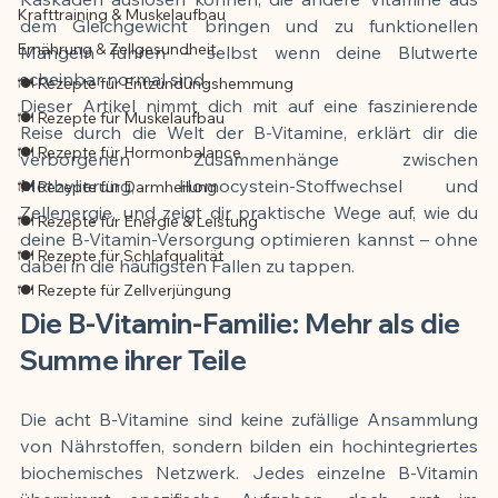
Krafttraining & Muskelaufbau
dem Gleichgewicht bringen und zu funktionellen 
Ernährung & Zellgesundheit
Mängeln führen – selbst wenn deine Blutwerte 
scheinbar normal sind.
🍽️ Rezepte für Entzündungshemmung
Dieser Artikel nimmt dich mit auf eine faszinierende 
🍽️ Rezepte für Muskelaufbau
Reise durch die Welt der B-Vitamine, erklärt dir die 
🍽️ Rezepte für Hormonbalance
verborgenen Zusammenhänge zwischen 
Methylierung, Homocystein-Stoffwechsel und 
🍽️ Rezepte für Darmheilung
Zellenergie, und zeigt dir praktische Wege auf, wie du 
🍽️ Rezepte für Energie & Leistung
deine B-Vitamin-Versorgung optimieren kannst – ohne 
🍽️ Rezepte für Schlafqualität
dabei in die häufigsten Fallen zu tappen.
🍽️ Rezepte für Zellverjüngung
Die B-Vitamin-Familie: Mehr als die 
Summe ihrer Teile
Die acht B-Vitamine sind keine zufällige Ansammlung 
von Nährstoffen, sondern bilden ein hochintegriertes 
biochemisches Netzwerk. Jedes einzelne B-Vitamin 