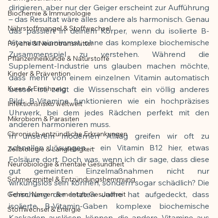
dirigieren, aber nur der Geiger erscheint zur Aufführung 
Biochemie & Immunologie
Der Artikel wurde mit Unterstützung von 
– das Resultat wäre alles andere als harmonisch. Genau 
Nährstoffmangel & Stoffwechsel
KI erstellt und redaktionell geprüft vom 
das passiert in deinem Körper, wenn du isolierte B-
Vitamine einnimmst, ohne das komplexe biochemische 
angegebenen Autor
Psyche & Neurotransmitter
Zusammenspiel zu verstehen. Während die 
Pflanzenheilkunde & Naturstoffe
Supplement-Industrie uns glauben machen möchte, 
Kinder & Prävention
dass mehr von einem einzelnen Vitamin automatisch 
Kuren & Ernährung
besser ist, zeigt die Wissenschaft ein völlig anderes 
Bild: B-Vitamine funktionieren wie ein hochpräzises 
Infektionsrisiko weltweit
Uhrwerk, bei dem jedes Rädchen perfekt mit den 
Mikrobiom & Parasiten
anderen harmonieren muss.
Chronisch-entzündliche Erkrankungen
In unserem modernen Alltag greifen wir oft zu 
schnellen Lösungen – ein Vitamin B12 hier, etwas 
Zellbiologie & Langlebigkeit
Folsäure dort. Doch was, wenn ich dir sage, dass diese 
Neurobiologie & mentale Gesundheit
gut gemeinten Einzelmaßnahmen nicht nur 
Schmerzmittel & Entzündungshemmung
wirkungslos sein können, sondern sogar schädlich? Die 
Forschung der letzten Jahre hat aufgedeckt, dass 
Gehirn, Nerven & mentale Gesundheit
isolierte B-Vitamin-Gaben komplexe biochemische 
Stoffwechsel & Energie
Kaskaden auslösen können, die andere Vitamine aus 