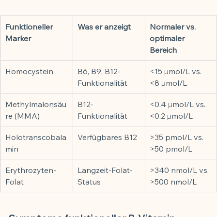
Funktioneller 
Was er anzeigt
Normaler vs. 
Marker
optimaler 
Bereich
Homocystein
B6, B9, B12-
<15 µmol/L vs. 
Funktionalität
<8 µmol/L
Methylmalonsäu
B12-
<0.4 µmol/L vs. 
re (MMA)
Funktionalität
<0.2 µmol/L
Holotranscobala
Verfügbares B12
>35 pmol/L vs. 
min
>50 pmol/L
Erythrozyten-
Langzeit-Folat-
>340 nmol/L vs. 
Folat
Status
>500 nmol/L