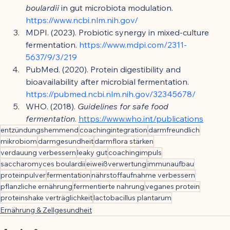
boulardii
 in gut microbiota modulation. 
https://www.ncbi.nlm.nih.gov/
MDPI. (2023). Probiotic synergy in mixed-culture 
fermentation. 
https://www.mdpi.com/2311-
5637/9/3/219
PubMed. (2020). Protein digestibility and 
bioavailability after microbial fermentation. 
https://pubmed.ncbi.nlm.nih.gov/32345678/
WHO. (2018). 
Guidelines for safe food 
fermentation
. 
https://www.who.int/publications
entzündungshemmend
coachingintegration
darmfreundlich
mikrobiom
darmgesundheit
darmflora stärken
verdauung verbessern
leaky gut
coachingimpuls
saccharomyces boulardii
eiweißverwertung
immunaufbau
proteinpulver
fermentation
nährstoffaufnahme verbessern
pflanzliche ernährung
fermentierte nahrung
veganes protein
proteinshake verträglichkeit
lactobacillus plantarum
Ernährung & Zellgesundheit