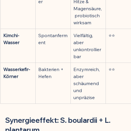
er
Hitze & 
Magensäure,
 probiotisch 
wirksam
Kimchi-
Spontanferm
Vielfältig, 
⭐⭐
Wasser
ent
aber 
unkontrollier
bar
Wasserkefir-
Bakterien + 
Enzymreich, 
⭐⭐
Körner
Hefen
aber 
schäumend 
und 
unpräzise
Synergieeffekt: S. boulardii + L. 
plantarum