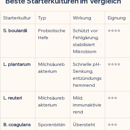
Beste Starterkulturen im Vergleich
Starterkultur
Typ
Wirkung
Eignung
S. boulardii
Probiotische 
Schützt vor 
⭐⭐⭐⭐
Hefe
Fehlgärung, 
stabilisiert 
Mikrobiom
L. plantarum
Milchsäureb
Schnelle pH-
⭐⭐⭐⭐
akterium
Senkung, 
entzündungs
hemmend
L. reuteri
Milchsäureb
Mild, 
⭐⭐⭐
akterium
immunaktivie
rend
B. coagulans
Sporenbildn
Übersteht 
⭐⭐⭐