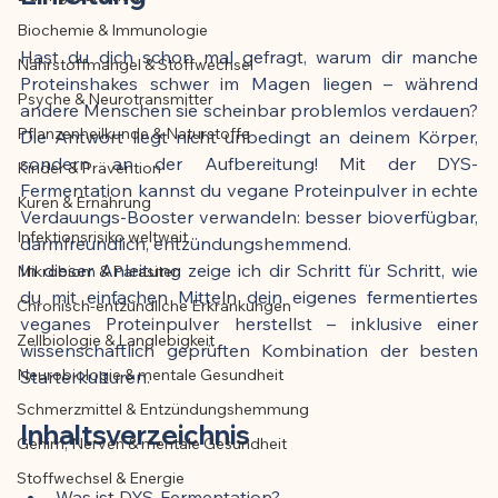
Biochemie & Immunologie
Der Artikel wurde mit Unterstützung von 
Hast du dich schon mal gefragt, warum dir manche 
Nährstoffmangel & Stoffwechsel
KI erstellt und redaktionell geprüft vom 
Proteinshakes schwer im Magen liegen – während 
angegebenen Autor
Psyche & Neurotransmitter
andere Menschen sie scheinbar problemlos verdauen? 
Pflanzenheilkunde & Naturstoffe
Die Antwort liegt nicht unbedingt an deinem Körper, 
sondern an der Aufbereitung! Mit der DYS-
Kinder & Prävention
Fermentation kannst du vegane Proteinpulver in echte 
Kuren & Ernährung
Verdauungs-Booster verwandeln: besser bioverfügbar, 
Infektionsrisiko weltweit
darmfreundlich, entzündungshemmend.
In dieser Anleitung zeige ich dir Schritt für Schritt, wie 
Mikrobiom & Parasiten
du mit einfachen Mitteln dein eigenes fermentiertes 
Chronisch-entzündliche Erkrankungen
veganes Proteinpulver herstellst – inklusive einer 
Zellbiologie & Langlebigkeit
wissenschaftlich geprüften Kombination der besten 
Neurobiologie & mentale Gesundheit
Starterkulturen.
Schmerzmittel & Entzündungshemmung
Inhaltsverzeichnis
Gehirn, Nerven & mentale Gesundheit
Stoffwechsel & Energie
Was ist DYS-Fermentation?