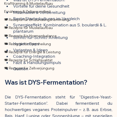
Krafttraining & Muskelaufbau
Vorteile für deine Gesundheit
Ernährung & Zellgesundheit
Materialien & Vorbereitung
Beste Starterkulturen im Vergleich
🍽️ Rezepte für Entzündungshemmung
Synergieeffekt: Kombination aus S. boulardii & L. 
🍽️ Rezepte für Muskelaufbau
plantarum
🍽️ Rezepte für Hormonbalance
Schritt-für-Schritt-Anleitung
Hygienetipps
🍽️ Rezepte für Darmheilung
Varianten & Ideen
🍽️ Rezepte für Energie & Leistung
Coaching-Integration
🍽️ Rezepte für Schlafqualität
Fazit & Handlungsimpuls
🍽️ Rezepte für Zellverjüngung
Quellen
Was ist DYS-Fermentation?
Die DYS-Fermentation steht für "Digestive-Yeast-
Starter-Fermentation". Dabei fermentierst du 
hochwertiges veganes Proteinpulver – z. B. aus Erbse, 
Reis, Hanf, Lupine oder Sonnenblume – mit speziellen 