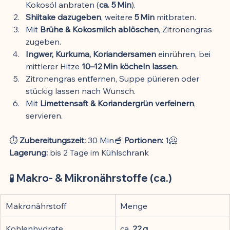
Kokosöl anbraten (
ca. 5 Min
).
Shiitake dazugeben
, weitere 
5 Min
 mitbraten.
Mit 
Brühe & Kokosmilch ablöschen
, Zitronengras 
zugeben.
Ingwer, Kurkuma, Koriandersamen
 einrühren, bei 
mittlerer Hitze 
10–12 Min köcheln lassen
.
Zitronengras entfernen, Suppe pürieren oder 
stückig lassen nach Wunsch.
Mit 
Limettensaft & Koriandergrün verfeinern
, 
servieren.
⏱️ 
Zubereitungszeit:
 30 Min🥣 
Portionen:
 1🥶 
Lagerung:
 bis 2 Tage im Kühlschrank
🧪 Makro- & Mikronährstoffe (ca.)
Makronährstoff
Menge
Kohlenhydrate
ca. 
22 g