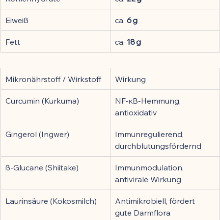
Eiweiß
ca. 
6 g
Fett
ca. 
18 g
Mikronährstoff / Wirkstoff
Wirkung
Curcumin (Kurkuma)
NF-κB-Hemmung, 
antioxidativ
Gingerol (Ingwer)
Immunregulierend, 
durchblutungsfördernd
ß-Glucane (Shiitake)
Immunmodulation, 
antivirale Wirkung
Laurinsäure (Kokosmilch)
Antimikrobiell, fördert 
gute Darmflora