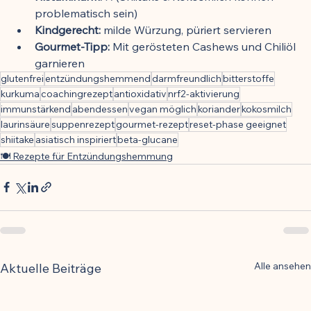
problematisch sein)
Kindgerecht:
 milde Würzung, püriert servieren
Gourmet-Tipp:
 Mit gerösteten Cashews und Chiliöl 
garnieren
glutenfrei
entzündungshemmend
darmfreundlich
bitterstoffe
kurkuma
coachingrezept
antioxidativ
nrf2-aktivierung
immunstärkend
abendessen
vegan möglich
koriander
kokosmilch
laurinsäure
suppenrezept
gourmet-rezept
reset-phase geeignet
shiitake
asiatisch inspiriert
beta-glucane
🍽️ Rezepte für Entzündungshemmung
Alle ansehen
Aktuelle Beiträge