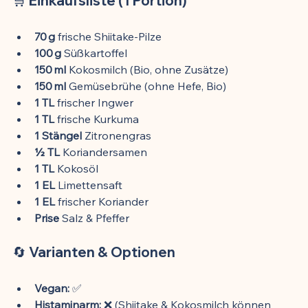
🛒 Einkaufsliste (1 Portion)
70 g
 frische Shiitake-Pilze
100 g
 Süßkartoffel
150 ml
 Kokosmilch (Bio, ohne Zusätze)
150 ml
 Gemüsebrühe (ohne Hefe, Bio)
1 TL
 frischer Ingwer
1 TL
 frische Kurkuma
1 Stängel
 Zitronengras
½ TL
 Koriandersamen
1 TL
 Kokosöl
1 EL
 Limettensaft
1 EL
 frischer Koriander
Prise
 Salz & Pfeffer
🔄 Varianten & Optionen
Vegan:
 ✅
Histaminarm:
 ❌ (Shiitake & Kokosmilch können 