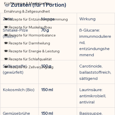
Krafttraining & Muskelaufbau
🥗 Zutaten (für 1 Portion)
Ernährung & Zellgesundheit
Zutat
Menge
Wirkung
🍽️ Rezepte für Entzündungshemmung
🍽️ Rezepte für Muskelaufbau
Shiitake-Pilze 
70 g
ß-Glucane: 
🍽️ Rezepte für Hormonbalance
(frisch)
immunmoduliere
nd, 
🍽️ Rezepte für Darmheilung
entzündungshe
🍽️ Rezepte für Energie & Leistung
mmend
🍽️ Rezepte für Schlafqualität
Süßkartoffel 
100 g
Carotinoide, 
🍽️ Rezepte für Zellverjüngung
(gewürfelt)
ballaststoffreich, 
sättigend
Kokosmilch (Bio)
150 ml
Laurinsäure: 
antimikrobiell, 
antiviral
Gemüsebrühe 
150 ml
Basissuppe, 