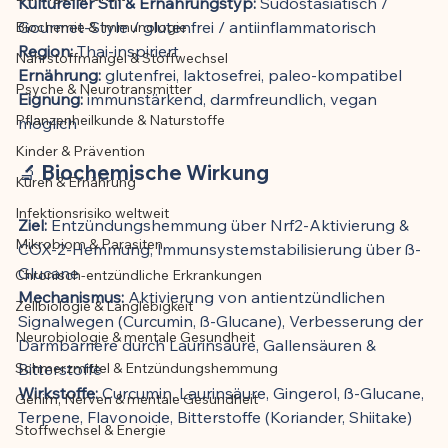
Kultureller Stil & Ernährungstyp:
 Südostasiatisch / 
Gourmet-Style / glutenfrei / antiinflammatorisch
Biochemie & Immunologie
Der Artikel wurde mit Unterstützung von 
Region:
 Thai-inspiriert
Nährstoffmangel & Stoffwechsel
KI erstellt und redaktionell geprüft vom 
Ernährung:
 glutenfrei, laktosefrei, paleo-kompatibel
angegebenen Autor
Psyche & Neurotransmitter
Eignung:
 immunstärkend, darmfreundlich, vegan 
Pflanzenheilkunde & Naturstoffe
möglich
Kinder & Prävention
🔬 Biochemische Wirkung
Kuren & Ernährung
Infektionsrisiko weltweit
Ziel:
 Entzündungshemmung über Nrf2-Aktivierung & 
Mikrobiom & Parasiten
COX-2-Hemmung, Immunsystemstabilisierung über ß-
Glucane
Chronisch-entzündliche Erkrankungen
Mechanismus:
 Aktivierung von antientzündlichen 
Zellbiologie & Langlebigkeit
Signalwegen (Curcumin, ß-Glucane), Verbesserung der 
Neurobiologie & mentale Gesundheit
Darmbarriere durch Laurinsäure, Gallensäuren & 
Schmerzmittel & Entzündungshemmung
Bitterstoffe
Wirkstoffe:
 Curcumin, Laurinsäure, Gingerol, ß-Glucane, 
Gehirn, Nerven & mentale Gesundheit
Terpene, Flavonoide, Bitterstoffe (Koriander, Shiitake)
Stoffwechsel & Energie