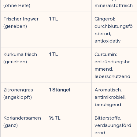
(ohne Hefe)
mineralstoffreich
Frischer Ingwer 
1 TL
Gingerol: 
(gerieben)
durchblutungsfö
rdernd, 
antioxidativ
Kurkuma frisch 
1 TL
Curcumin: 
(gerieben)
entzündungshe
mmend, 
leberschützend
Zitronengras 
1 Stängel
Aromatisch, 
(angeklopft)
antimikrobiell, 
beruhigend
Koriandersamen 
½ TL
Bitterstoffe, 
(ganz)
verdauungsförd
ernd