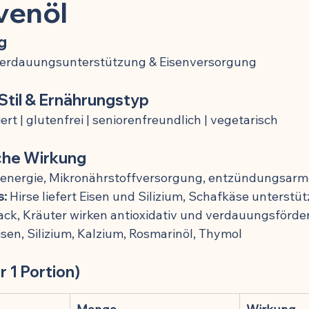
toffe
Kinder & Prävention
Kuren & Ernährung
Infekti
venöl
ng
Chronisch-entzündliche Erkrankungen
Zellbiologie & Langlebi
 Verdauungsunterstützung & Eisenversorgung
 Stil & Ernährungstyp
esundheit
Schmerzmittel & Entzündungshemmung
Gehirn
ert | glutenfrei | seniorenfreundlich | vegetarisch
che Wirkung
Krafttraining & Muskelaufbau
Ernährung & Zellgesundheit
tenergie, Mikronährstoffversorgung, entzündungsar
:
 Hirse liefert Eisen und Silizium, Schafkäse unterstü
k, Kräuter wirken antioxidativ und verdauungsförde
ngshemmung
🍽️ Rezepte für Muskelaufbau
🍽️ Rezepte für
isen, Silizium, Kalzium, Rosmarinöl, Thymol
r 1 Portion)
g
🍽️ Rezepte für Energie & Leistung
🍽️ Rezepte für Schlafqu