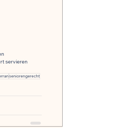
en
rt servieren
erran
seniorengerecht