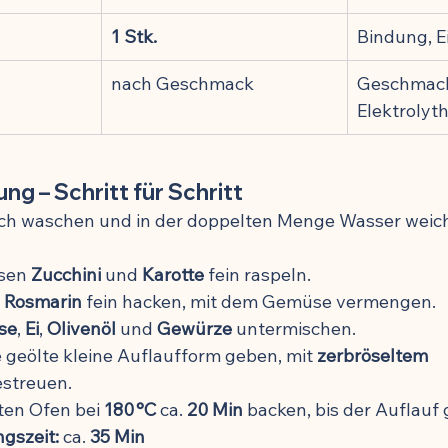
1 Stk.
Bindung, E
nach Geschmack
Geschmack
Elektrolyt
ung – Schritt für Schritt
ich waschen und in der doppelten Menge Wasser weich
sen 
Zucchini
 und 
Karotte
 fein raspeln.
 
Rosmarin
 fein hacken, mit dem Gemüse vermengen.
se
, 
Ei
, 
Olivenöl
 und 
Gewürze
 untermischen.
 geölte kleine Auflaufform geben, mit 
zerbröseltem 
estreuen.
ten Ofen bei 
180 °C
 ca. 
20 Min
 backen, bis der Auflauf 
gszeit:
 ca. 
35 Min