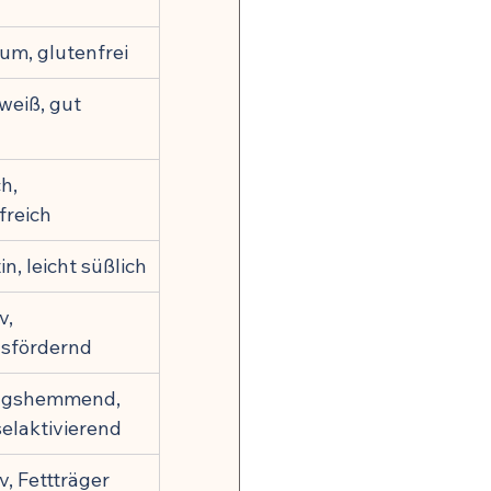
zium, glutenfrei
weiß, gut 
h, 
freich
n, leicht süßlich
v, 
sfördernd
ngshemmend, 
elaktivierend
v, Fettträger