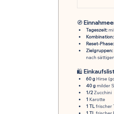
🧭 Einnahmee
Tageszeit:
 mi
Kombination:
Reset-Phase:
Zielgruppen:
nach sättig
🛍️ Einkaufslis
60 g
 Hirse (g
40 g
 milder 
1/2
 Zucchini
1
 Karotte
1 TL
 frische
1 TL
 frischer