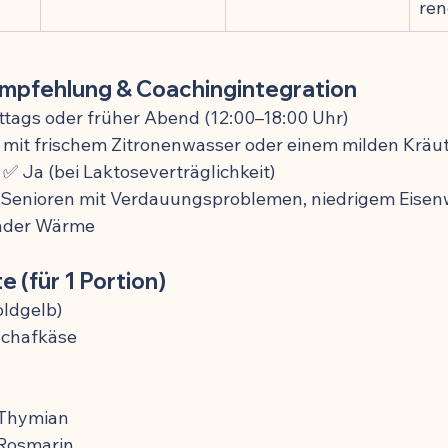
re
mpfehlung & Coachingintegration
ttags oder früher Abend (12:00–18:00 Uhr)
 mit frischem Zitronenwasser oder einem milden Kräu
 ✅ Ja (bei Laktoseverträglichkeit)
 Senioren mit Verdauungsproblemen, niedrigem Eisen
ender Wärme
te (für 1 Portion)
oldgelb)
Schafkäse
r Thymian
 Rosmarin