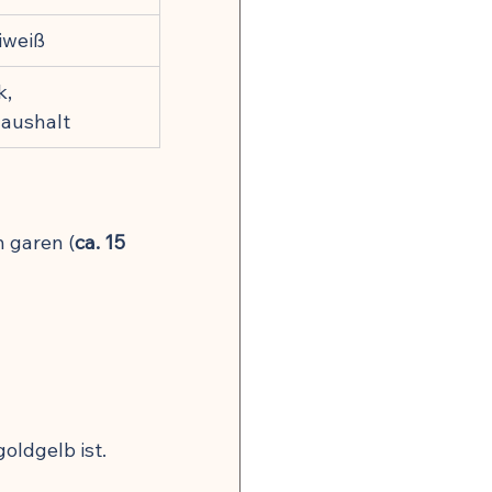
iweiß
, 
haushalt
 garen (
ca. 15 
goldgelb ist.