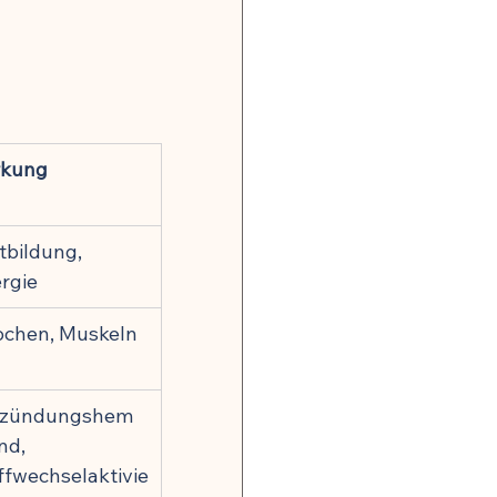
rkung
tbildung, 
rgie
chen, Muskeln
tzündungshem
d, 
ffwechselaktivie