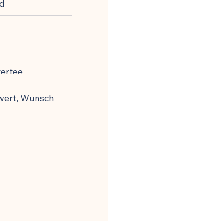
nd
tertee
wert, Wunsch 