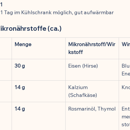
1
 1 Tag im Kühlschrank möglich, gut aufwärmbar
ikronährstoffe (ca.)
Menge
Mikronährstoff/Wir
Wi
kstoff
30 g
Eisen (Hirse)
Blu
Ene
14 g
Kalzium 
Kno
(Schafkäse)
14 g
Rosmarinöl, Thymol
En
men
sto