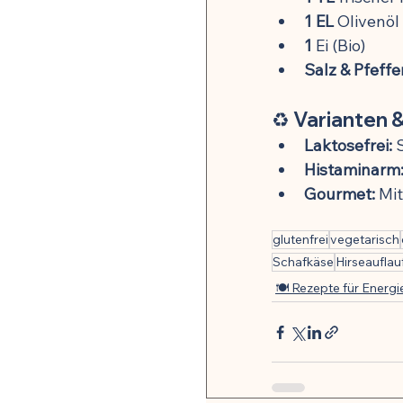
1 EL
 Olivenöl 
1
 Ei (Bio)
Salz & Pfeffe
♻️ Varianten 
Laktosefrei:
 
Histaminarm
Gourmet:
 Mi
glutenfrei
vegetarisch
Schafkäse
Hirseauflau
🍽️ Rezepte für Energi