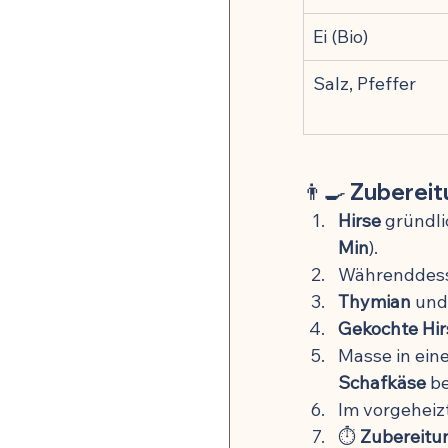
Ei (Bio)
Salz, Pfeffer
👨‍🍳 Zubereit
Hirse
 gründl
Min
).
Währenddes
Thymian
 und
Gekochte Hir
Masse in eine
Schafkäse
 b
Im vorgeheiz
⏱️ 
Zubereitun