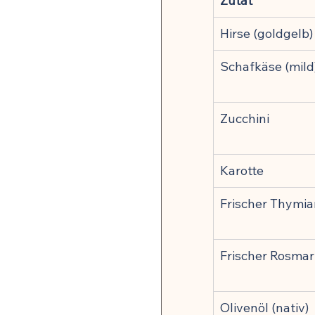
Zutat
🍽️ Rezepte für Zellverjüng
Hirse (goldgelb)
Schafkäse (mild
Zucchini
Karotte
Frischer Thymia
Frischer Rosmar
Olivenöl (nativ)