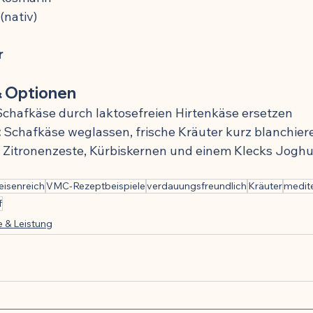
(nativ)
r
& Optionen
Schafkäse durch laktosefreien Hirtenkäse ersetzen
:
 Schafkäse weglassen, frische Kräuter kurz blanchier
t Zitronenzeste, Kürbiskernen und einem Klecks Joghu
eisenreich
VMC-Rezeptbeispiele
verdauungsfreundlich
Kräuter
medit
f
e & Leistung