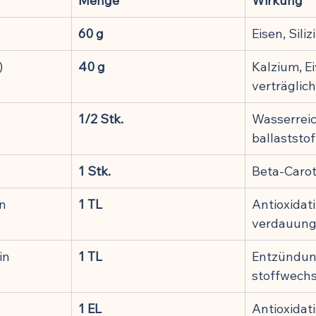
Menge
Wirkung
ung
60 g
Eisen, Sili
)
40 g
Kalzium, Ei
verträglich
1/2 Stk.
Wasserreic
ballaststof
1 Stk.
Beta-Caroti
n
1 TL
Antioxidati
verdauung
in
1 TL
Entzündu
stoffwechs
1 EL
Antioxidati