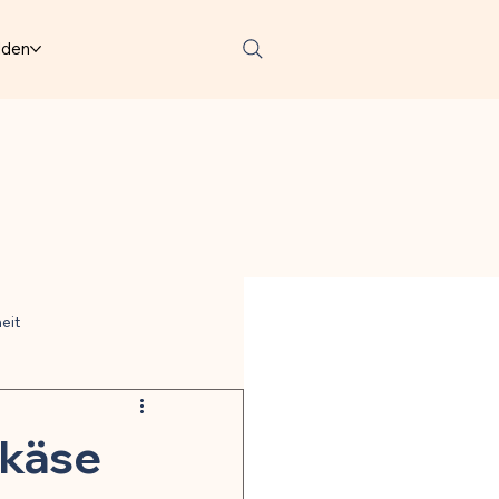
lden
eit
ter
fkäse