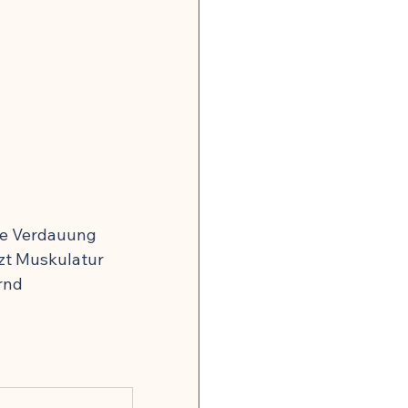
onsrisiko weltweit
gkeit
, Nerven & mentale Gesundheit
me Verdauung
tzt Muskulatur 
rnd
 Hormonbalance
alität