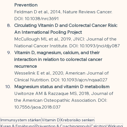
Prevention
Feldman D et al., 2014, Nature Reviews Cancer. 
DOI: 10.1038/nrc3691
Circulating Vitamin D and Colorectal Cancer Risk: 
An International Pooling Project
McCullough ML et al., 2019, JNCI: Journal of the 
National Cancer Institute. DOI: 10.1093/jnci/djy087
Vitamin D, magnesium, calcium, and their 
interaction in relation to colorectal cancer 
recurrence
Wesselink E et al., 2020, American Journal of 
Clinical Nutrition. DOI: 10.1093/ajcn/nqaa027
Magnesium status and vitamin D metabolism
Uwitonze AM & Razzaque MS, 2018, Journal of 
the American Osteopathic Association. DOI: 
10.7556/jaoa.2018.037
Immunsystem stärken
Vitamin D
Krebsrisiko senken
Kuren & Ernährung
Prävention & Coachingimpuls
Calcitriol Wirkung