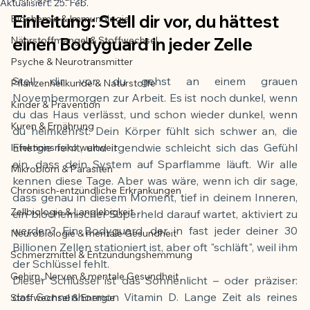
Aktualisiert:
25. Feb.
Einleitung: Stell dir vor, du hättest 
Biochemie & Immunologie
Der Artikel wurde mit Unterstützung von 
Nährstoffmangel & Stoffwechsel
einen Bodyguard in jeder Zelle
KI erstellt und redaktionell geprüft vom 
angegebenen Autor
Psyche & Neurotransmitter
Stell dir vor, du gehst an einem grauen 
Pflanzenheilkunde & Naturstoffe
Novembermorgen zur Arbeit. Es ist noch dunkel, wenn 
Kinder & Prävention
du das Haus verlässt, und schon wieder dunkel, wenn 
Kuren & Ernährung
du heimkehrst. Dein Körper fühlt sich schwer an, die 
Energie fehlt, und irgendwie schleicht sich das Gefühl 
Infektionsrisiko weltweit
ein, dass dein System auf Sparflamme läuft. Wir alle 
Mikrobiom & Parasiten
kennen diese Tage. Aber was wäre, wenn ich dir sage, 
Chronisch-entzündliche Erkrankungen
dass genau in diesem Moment, tief in deinem Inneren, 
Zellbiologie & Langlebigkeit
ein biochemischer Superheld darauf wartet, aktiviert zu 
werden? Ein Bodyguard, der in fast jeder deiner 30 
Neurobiologie & mentale Gesundheit
Billionen Zellen stationiert ist, aber oft "schläft", weil ihm 
Schmerzmittel & Entzündungshemmung
der Schlüssel fehlt.
Gehirn, Nerven & mentale Gesundheit
Dieser Schlüssel ist das Sonnenlicht – oder präziser: 
das Sonnenhormon Vitamin D. Lange Zeit als reines 
Stoffwechsel & Energie