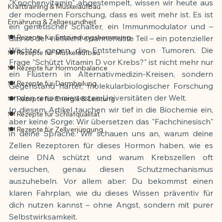
"Knochenvitamin" abgestempelt, wissen wir heute aus 
Krafttraining & Muskelaufbau
der modernen Forschung, dass es weit mehr ist. Es ist 
Ernährung & Zellgesundheit
ein genetischer Schalter, ein Immunmodulator und – 
🍽️ Rezepte für Entzündungshemmung
das ist der vielleicht spannendste Teil – ein potenzieller 
Wächter gegen die Entstehung von Tumoren. Die 
🍽️ Rezepte für Muskelaufbau
Frage "Schützt Vitamin D vor Krebs?" ist nicht mehr nur 
🍽️ Rezepte für Hormonbalance
ein Flüstern in Alternativmedizin-Kreisen, sondern 
🍽️ Rezepte für Darmheilung
Gegenstand harter, molekularbiologischer Forschung 
an den renommiertesten Universitäten der Welt.
🍽️ Rezepte für Energie & Leistung
In diesem Artikel tauchen wir tief in die Biochemie ein, 
🍽️ Rezepte für Schlafqualität
aber keine Sorge: Wir übersetzen das "Fachchinesisch" 
🍽️ Rezepte für Zellverjüngung
in deine Sprache. Wir schauen uns an, warum deine 
Zellen Rezeptoren für dieses Hormon haben, wie es 
deine DNA schützt und warum Krebszellen oft 
versuchen, genau diesen Schutzmechanismus 
auszuhebeln. Vor allem aber: Du bekommst einen 
klaren Fahrplan, wie du dieses Wissen präventiv für 
dich nutzen kannst – ohne Angst, sondern mit purer 
Selbstwirksamkeit.