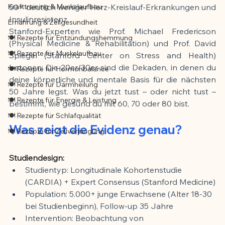
Krafttraining & Muskelaufbau
50+ deutlich weniger Herz-Kreislauf-Erkrankungen und 
Insulinresistenz.
Ernährung & Zellgesundheit
Stanford-Experten wie Prof. Michael Fredericson 
🍽️ Rezepte für Entzündungshemmung
(Physical Medicine & Rehabilitation) und Prof. David 
🍽️ Rezepte für Muskelaufbau
Spiegel (Stanford Center on Stress and Health) 
betonen: Die 20er/30er sind die Dekaden, in denen du 
🍽️ Rezepte für Hormonbalance
deine körperliche und mentale Basis für die nächsten 
🍽️ Rezepte für Darmheilung
50 Jahre legst. Was du jetzt tust – oder nicht tust – 
🍽️ Rezepte für Energie & Leistung
bestimmt, wie gesund du mit 60, 70 oder 80 bist.
🍽️ Rezepte für Schlafqualität
Was zeigt die Evidenz genau?
🍽️ Rezepte für Zellverjüngung
Studiendesign:
Studientyp: Longitudinale Kohortenstudie 
(CARDIA) + Expert Consensus (Stanford Medicine)
Population: 5.000+ junge Erwachsene (Alter 18-30 
bei Studienbeginn), Follow-up 35 Jahre
Intervention: Beobachtung von 