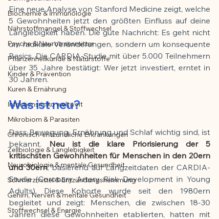
Eine neue Analyse von Stanford Medicine zeigt, welche 
Biochemie & Immunologie
Der Artikel wurde mit Unterstützung von 
5 Gewohnheiten jetzt den größten Einfluss auf deine 
Nährstoffmangel & Stoffwechsel
KI erstellt und redaktionell geprüft vom 
Langlebigkeit haben. Die gute Nachricht: Es geht nicht 
angegebenen Autor
Psyche & Neurotransmitter
um radikale Veränderungen, sondern um konsequente 
Basics. Die CARDIA-Studie mit über 5.000 Teilnehmern 
Pflanzenheilkunde & Naturstoffe
über 35 Jahre bestätigt: Wer jetzt investiert, erntet in 
Kinder & Prävention
30 Jahren.
Kuren & Ernährung
Was ist neu?
Infektionsrisiko weltweit
Mikrobiom & Parasiten
Dass Bewegung, Ernährung und Schlaf wichtig sind, ist 
Chronisch-entzündliche Erkrankungen
bekannt. 
Neu ist die klare Priorisierung der 5 
Zellbiologie & Langlebigkeit
kritischsten Gewohnheiten für Menschen in den 20ern 
Neurobiologie & mentale Gesundheit
und 30ern
, basierend auf Langzeitdaten der CARDIA-
Studie (Coronary Artery Risk Development in Young 
Schmerzmittel & Entzündungshemmung
Adults). Diese Kohorte wurde seit den 1980ern 
Gehirn, Nerven & mentale Gesundheit
begleitet und zeigt: Menschen, die zwischen 18-30 
Stoffwechsel & Energie
Jahren diese Gewohnheiten etablierten, hatten mit 