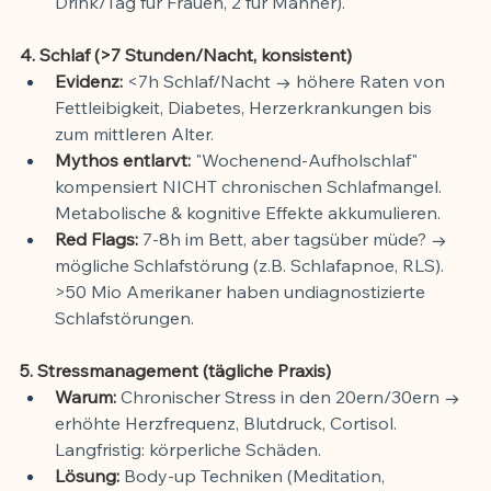
Drink/Tag für Frauen, 2 für Männer).
4. Schlaf (>7 Stunden/Nacht, konsistent)
Evidenz:
 <7h Schlaf/Nacht → höhere Raten von 
Fettleibigkeit, Diabetes, Herzerkrankungen bis 
zum mittleren Alter.
Mythos entlarvt:
 "Wochenend-Aufholschlaf" 
kompensiert NICHT chronischen Schlafmangel. 
Metabolische & kognitive Effekte akkumulieren.
Red Flags:
 7-8h im Bett, aber tagsüber müde? → 
mögliche Schlafstörung (z.B. Schlafapnoe, RLS). 
>50 Mio Amerikaner haben undiagnostizierte 
Schlafstörungen.
5. Stressmanagement (tägliche Praxis)
Warum:
 Chronischer Stress in den 20ern/30ern → 
erhöhte Herzfrequenz, Blutdruck, Cortisol. 
Langfristig: körperliche Schäden.
Lösung:
 Body-up Techniken (Meditation, 