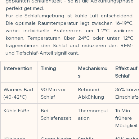
geplanten Schlafenszeit – so ist die Abkühlungsphase 
perfekt getimed.
Für die Schlafumgebung ist kühle Luft entscheidend. 
Die optimale Raumtemperatur liegt zwischen 16-19°C, 
wobei individuelle Präferenzen um 1-2°C variieren 
können. Temperaturen über 24°C oder unter 12°C 
fragmentieren den Schlaf und reduzieren den REM- 
und Tiefschlaf-Anteil signifikant.
Intervention
Timing
Mechanismu
Effekt auf 
s
Schlaf
Warmes Bad 
90 Min vor 
Rebound-
36% kürze
(40-42°C)
Schlaf
Abkühlung
Einschlafz
Kühle Füße
Bei 
Thermoregul
15 Min 
Schlafenszeit
ation
frühere 
Müdigkeit
Kühlende 
Ganze Nacht
Stabile 
19% mehr 