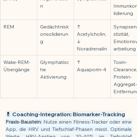
n
Immunko
lidierung
REM
Gedächtnisk
↑ 
Synapsen
onsolidierun
Acetylcholin, 
stizität, 
g
↓ 
Emotions
Noradrenalin
arbeitung
Wake-REM-
Glymphatisc
↑ 
Toxin-
Übergänge
he 
Aquaporin-4
Clearance,
Aktivierung
Protein-
Aggregat
Entfernun
💊 Coaching-Integration: Biomarker-Tracking
Praxis-Baustein:
 Nutze einen Fitness-Tracker oder eine 
App, die HRV und Tiefschlaf-Phasen misst. Optimale 
Werte: HRV-Anstieg von 20-40% im Tiefschlaf 