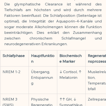
Die glymphatische Clearance ist während des 
Tiefschlafs am höchsten und wird durch mehrere 
Faktoren beeinflusst: Die Schlafposition (Seitenlage ist 
optimal), die Integrität der Aquaporin-4-Kanäle und 
sogar moderate Alkoholmengen können die Funktion 
beeinträchtigen. Dies erklärt den Zusammenhang 
zwischen chronischem Schlafmangel und 
neurodegenerativen Erkrankungen.
Schlafphase
Hauptfunktio
Biochemisch
Regenerat
n
e Marker
nsprozes
NREM 1-2
Übergang, 
↓ Cortisol, ↑ 
Muskelrel
Entspannun
Melatonin
tion, 
g
Temperat
bfall
NREM 3 
Physische 
↑↑ GH, ↓ 
Zellrepara
(SWS)
Regeneratio
Sympathikus