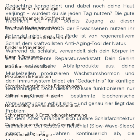
Gedächtnis konsolidiert und dabei noch deine Haut 
Biochemie & Immunologie
Der Artikel wurde mit Unterstützung von 
verjüngt – würdest du sie jeden Tag nutzen? Die gute 
Nährstoffmangel & Stoffwechsel
KI erstellt und redaktionell geprüft vom 
Nachricht: Du hast bereits Zugang zu dieser 
angegebenen Autor
Psyche & Neurotransmitter
Wunderwaffe, doch 60% der Erwachsenen nutzen ihr 
Potenzial nicht aus. Die Rede ist von regenerativem 
Pflanzenheilkunde & Naturstoffe
Schlaf, dem kraftvollsten Anti-Aging-Tool der Natur.
Kinder & Prävention
Während du schläfst, verwandelt sich dein Körper in 
Kuren & Ernährung
eine hocheffiziente Reparaturwerkstatt. Dein Gehirn 
spült metabolische Abfallprodukte aus, deine 
Infektionsrisiko weltweit
Muskelzellen produzieren Wachstumshormon, und 
Mikrobiom & Parasiten
dein Immunsystem bildet ein "Gedächtnis" für künftige 
Chronisch-entzündliche Erkrankungen
Bedrohungen. Doch diese Prozesse funktionieren nur 
dann optimal, wenn bestimmte biochemische 
Zellbiologie & Langlebigkeit
Voraussetzungen erfüllt sind – und genau hier liegt das 
Neurobiologie & mentale Gesundheit
Problem.
Schmerzmittel & Entzündungshemmung
Mit dem Alter verändert sich unsere Schlafarchitektur 
Gehirn, Nerven & mentale Gesundheit
dramatisch. Der kostbare Tiefschlaf (Slow-Wave-Sleep) 
nimmt ab 30 Jahren kontinuierlich ab, die 
Stoffwechsel & Energie