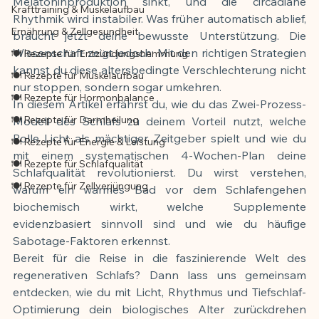
Melatoninproduktion sinkt, und die circadiane 
Krafttraining & Muskelaufbau
Rhythmik wird instabiler. Was früher automatisch ablief, 
Ernährung & Zellgesundheit
braucht jetzt deine bewusste Unterstützung. Die 
Wissenschaft zeigt jedoch: Mit den richtigen Strategien 
🍽️ Rezepte für Entzündungshemmung
kannst du diese altersbedingte Verschlechterung nicht 
🍽️ Rezepte für Muskelaufbau
nur stoppen, sondern sogar umkehren.
🍽️ Rezepte für Hormonbalance
In diesem Artikel erfährst du, wie du das Zwei-Prozess-
🍽️ Rezepte für Darmheilung
Modell des Schlafs zu deinem Vorteil nutzt, welche 
Rolle Licht als mächtiger Zeitgeber spielt und wie du 
🍽️ Rezepte für Energie & Leistung
mit einem systematischen 4-Wochen-Plan deine 
🍽️ Rezepte für Schlafqualität
Schlafqualität revolutionierst. Du wirst verstehen, 
🍽️ Rezepte für Zellverjüngung
warum ein warmes Bad vor dem Schlafengehen 
biochemisch wirkt, welche Supplemente 
evidenzbasiert sinnvoll sind und wie du häufige 
Sabotage-Faktoren erkennst.
Bereit für die Reise in die faszinierende Welt des 
regenerativen Schlafs? Dann lass uns gemeinsam 
entdecken, wie du mit Licht, Rhythmus und Tiefschlaf-
Optimierung dein biologisches Alter zurückdrehen 