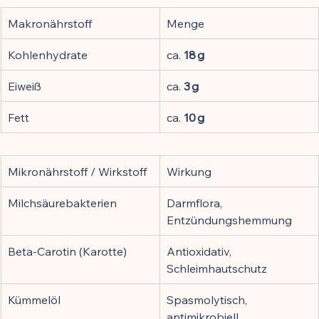
Makronährstoff
Menge
Kohlenhydrate
ca. 
18 g
Eiweiß
ca. 
3 g
Fett
ca. 
10 g
Mikronährstoff / Wirkstoff
Wirkung
Milchsäurebakterien
Darmflora, 
Entzündungshemmung
Beta-Carotin (Karotte)
Antioxidativ, 
Schleimhautschutz
Kümmelöl
Spasmolytisch, 
antimikrobiell