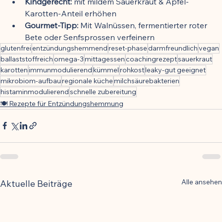
Kindgerecht:
 mit mildem Sauerkraut & Apfel-
Karotten-Anteil erhöhen
Gourmet-Tipp:
 Mit Walnüssen, fermentierter roter 
Bete oder Senfsprossen verfeinern
glutenfrei
entzündungshemmend
reset-phase
darmfreundlich
vegan
ballaststoffreich
omega-3
mittagessen
coachingrezept
sauerkraut
karotten
immunmodulierend
kümmel
rohkost
leaky-gut geeignet
mikrobiom-aufbau
regionale küche
milchsäurebakterien
histaminmodulierend
schnelle zubereitung
🍽️ Rezepte für Entzündungshemmung
Alle ansehen
Aktuelle Beiträge