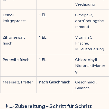
Verdauung
Leinöl 
1 EL
Omega-3, 
kaltgepresst
entzündungshe
mmend
Zitronensaft 
1 EL
Vitamin C, 
frisch
Frische, 
Milieusteuerung
Petersilie frisch
1 EL
Chlorophyll, 
Nierenaktivierun
g
Meersalz, Pfeffer
nach Geschmack
Geschmack, 
Balance
👩‍🍳 Zubereitung – Schritt für Schritt