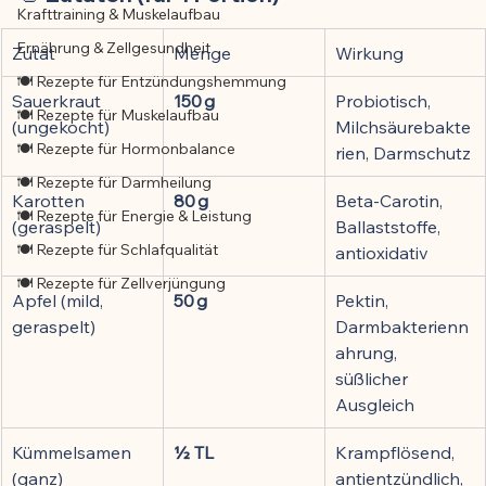
Krafttraining & Muskelaufbau
Ernährung & Zellgesundheit
Zutat
Menge
Wirkung
🍽️ Rezepte für Entzündungshemmung
Sauerkraut 
150 g
Probiotisch, 
🍽️ Rezepte für Muskelaufbau
(ungekocht)
Milchsäurebakte
🍽️ Rezepte für Hormonbalance
rien, Darmschutz
🍽️ Rezepte für Darmheilung
Karotten 
80 g
Beta-Carotin, 
🍽️ Rezepte für Energie & Leistung
(geraspelt)
Ballaststoffe, 
🍽️ Rezepte für Schlafqualität
antioxidativ
🍽️ Rezepte für Zellverjüngung
Apfel (mild, 
50 g
Pektin, 
geraspelt)
Darmbakterienn
ahrung, 
süßlicher 
Ausgleich
Kümmelsamen 
½ TL
Krampflösend, 
(ganz)
antientzündlich, 