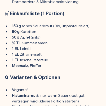
Darmbarriere & Mikrobiomaktivierung
🛒 Einkaufsliste (1 Portion)
150 g
 rohes Sauerkraut (Bio, unpasteurisiert)
80 g
 Karotten
50 g
 Apfel (mild)
½ TL
 Kümmelsamen
1 EL
 Leinöl
1 EL
 Zitronensaft
1 EL
 frische Petersilie
Meersalz, Pfeffer
🔄 Varianten & Optionen
Vegan:
 ✅
Histaminarm:
 ⚠️ nur, wenn Sauerkraut gut 
vertragen wird (kleine Portion starten)