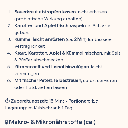
Sauerkraut abtropfen lassen
, nicht erhitzen 
(probiotische Wirkung erhalten).
Karotten und Apfel frisch raspeln
, in Schüssel 
geben.
Kümmel leicht anrösten
 (ca. 
2 Min
) für bessere 
Verträglichkeit.
Kraut, Karotten, Apfel & Kümmel mischen
, mit Salz 
& Pfeffer abschmecken.
Zitronensaft und Leinöl hinzufügen
, leicht 
vermengen.
Mit frischer Petersilie bestreuen
, sofort servieren 
oder 1 Std. ziehen lassen.
⏱️ 
Zubereitungszeit:
 15 Min🥣 
Portionen:
 1🥶 
Lagerung:
 im Kühlschrank 1 Tag
🧪 Makro- & Mikronährstoffe (ca.)