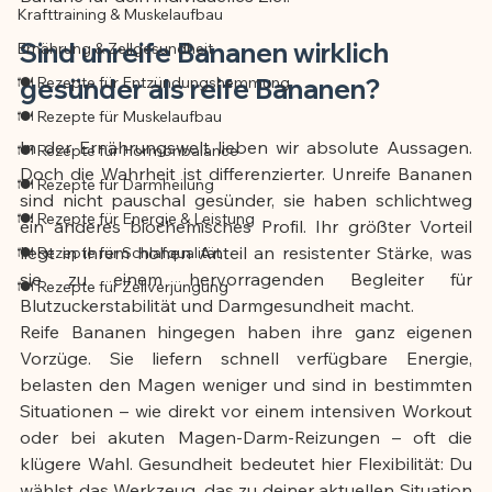
Krafttraining & Muskelaufbau
Sind unreife Bananen wirklich 
Ernährung & Zellgesundheit
🍽️ Rezepte für Entzündungshemmung
gesünder als reife Bananen?
🍽️ Rezepte für Muskelaufbau
In der Ernährungswelt lieben wir absolute Aussagen. 
🍽️ Rezepte für Hormonbalance
Doch die Wahrheit ist differenzierter. Unreife Bananen 
🍽️ Rezepte für Darmheilung
sind nicht pauschal gesünder, sie haben schlichtweg 
🍽️ Rezepte für Energie & Leistung
ein anderes biochemisches Profil. Ihr größter Vorteil 
liegt in ihrem hohen Anteil an resistenter Stärke, was 
🍽️ Rezepte für Schlafqualität
sie zu einem hervorragenden Begleiter für 
🍽️ Rezepte für Zellverjüngung
Blutzuckerstabilität und Darmgesundheit macht.
Reife Bananen hingegen haben ihre ganz eigenen 
Vorzüge. Sie liefern schnell verfügbare Energie, 
belasten den Magen weniger und sind in bestimmten 
Situationen – wie direkt vor einem intensiven Workout 
oder bei akuten Magen-Darm-Reizungen – oft die 
klügere Wahl. Gesundheit bedeutet hier Flexibilität: Du 
wählst das Werkzeug, das zu deiner aktuellen Situation 