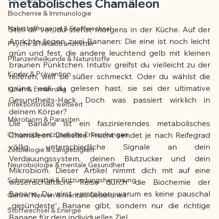
metabolisches Chamäleon
Biochemie & Immunologie
Der Artikel wurde mit Unterstützung von 
Nährstoffmangel & Stoffwechsel
KI erstellt und redaktionell geprüft vom 
Stell dir vor, du stehst morgens in der Küche. Auf der 
Anrichte liegen zwei Bananen: Die eine ist noch leicht 
angegebenen Autor
Psyche & Neurotransmitter
grün und fest, die andere leuchtend gelb mit kleinen 
Pflanzenheilkunde & Naturstoffe
braunen Pünktchen. Intuitiv greifst du vielleicht zu der 
Kinder & Prävention
reiferen, weil sie süßer schmeckt. Oder du wählst die 
grüne, weil du gelesen hast, sie sei der ultimative 
Kuren & Ernährung
Gesundheits-Hack. Doch was passiert wirklich in 
Infektionsrisiko weltweit
deinem Körper?
Mikrobiom & Parasiten
Die Banane ist ein faszinierendes metabolisches 
Chronisch-entzündliche Erkrankungen
Chamäleon. Dieselbe Frucht sendet je nach Reifegrad 
völlig unterschiedliche Signale an dein 
Zellbiologie & Langlebigkeit
Verdauungssystem, deinen Blutzucker und dein 
Neurobiologie & mentale Gesundheit
Mikrobiom. Dieser Artikel nimmt dich mit auf eine 
Schmerzmittel & Entzündungshemmung
wissenschaftliche Reise durch die Biochemie der 
Banane. Du wirst verstehen, warum es keine pauschal 
Gehirn, Nerven & mentale Gesundheit
„gesündeste“ Banane gibt, sondern nur die richtige 
Stoffwechsel & Energie
Banane für dein individuelles Ziel.