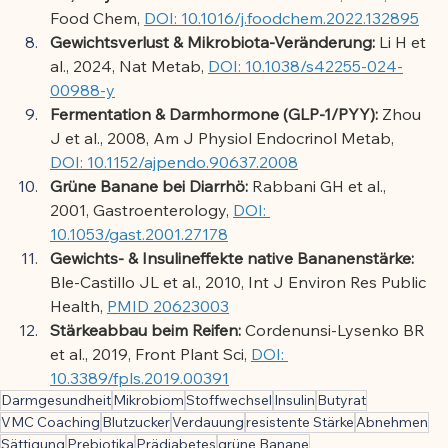
Food Chem, 
DOI: 10.1016/j.foodchem.2022.132895
Gewichtsverlust & Mikrobiota-Veränderung:
 Li H et 
al., 2024, Nat Metab, 
DOI: 10.1038/s42255-024-
00988-y
Fermentation & Darmhormone (GLP-1/PYY):
 Zhou 
J et al., 2008, Am J Physiol Endocrinol Metab, 
DOI: 10.1152/ajpendo.90637.2008
Grüne Banane bei Diarrhö:
 Rabbani GH et al., 
2001, Gastroenterology, 
DOI: 
10.1053/gast.2001.27178
Gewichts- & Insulineffekte native Bananenstärke:
Ble-Castillo JL et al., 2010, Int J Environ Res Public 
Health, 
PMID 20623003
Stärkeabbau beim Reifen:
 Cordenunsi-Lysenko BR 
et al., 2019, Front Plant Sci, 
DOI: 
10.3389/fpls.2019.00391
Darmgesundheit
Mikrobiom
Stoffwechsel
Insulin
Butyrat
VMC Coaching
Blutzucker
Verdauung
resistente Stärke
Abnehmen
Sättigung
Prebiotika
Prädiabetes
grüne Banane