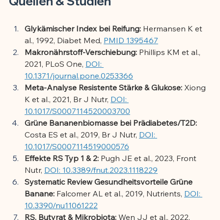
Quellen & Studien
Glykämischer Index bei Reifung:
 Hermansen K et 
al., 1992, Diabet Med, 
PMID 1395467
Makronährstoff-Verschiebung:
 Phillips KM et al., 
2021, PLoS One, 
DOI: 
10.1371/journal.pone.0253366
Meta-Analyse Resistente Stärke & Glukose:
 Xiong 
K et al., 2021, Br J Nutr, 
DOI: 
10.1017/S0007114520003700
Grüne Bananenbiomasse bei Prädiabetes/T2D:
Costa ES et al., 2019, Br J Nutr, 
DOI: 
10.1017/S0007114519000576
Effekte RS Typ 1 & 2:
 Pugh JE et al., 2023, Front 
Nutr, 
DOI: 10.3389/fnut.2023.1118229
Systematic Review Gesundheitsvorteile Grüne 
Banane:
 Falcomer AL et al., 2019, Nutrients, 
DOI: 
10.3390/nu11061222
RS, Butyrat & Mikrobiota:
 Wen JJ et al., 2022, 