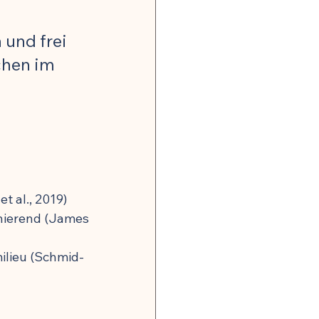
g
und frei 
chen im 
et al., 2019)
nierend (James 
ilieu (Schmid-