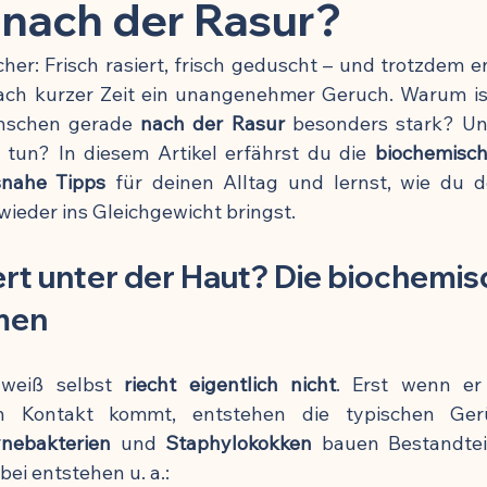
toffe
Kinder & Prävention
Kuren & Ernährung
Infekti
 nach der Rasur?
her: Frisch rasiert, frisch geduscht – und trotzdem e
Chronisch-entzündliche Erkrankungen
Zellbiologie & Langlebi
ach kurzer Zeit ein unangenehmer Geruch. Warum is
enschen gerade 
nach der Rasur
 besonders stark? Un
tun? In diesem Artikel erfährst du die 
biochemisc
esundheit
Schmerzmittel & Entzündungshemmung
Gehirn
snahe Tipps
 für deinen Alltag und lernst, wie du d
wieder ins Gleichgewicht bringst.
Krafttraining & Muskelaufbau
Ernährung & Zellgesundheit
rt unter der Haut? Die biochemis
men
ngshemmung
🍽️ Rezepte für Muskelaufbau
🍽️ Rezepte für
weiß selbst 
riecht eigentlich nicht
n Kontakt kommt, entstehen die typischen Gerü
g
🍽️ Rezepte für Energie & Leistung
🍽️ Rezepte für Schlafqu
nebakterien
 und 
Staphylokokken
 bauen Bestandtei
ei entstehen u. a.: