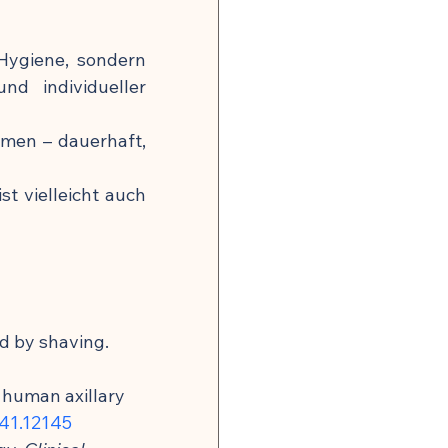
ygiene, sondern 
d individueller 
en – dauerhaft, 
t vielleicht auch 
d by shaving. 
f human axillary 
941.12145