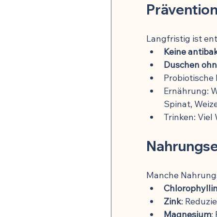
Prävention
Langfristig ist e
Keine antibak
Duschen ohn
Probiotische
Ernährung: We
Spinat, Weiz
Trinken: Viel
Nahrungse
Manche Nahrungs
Chlorophylli
Zink
: Reduzi
Magnesium
: