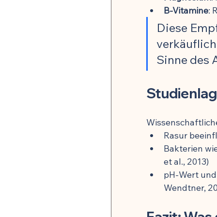
B-Vitamine
: 
Diese Empf
verkäuflich
Sinne des A
Studienla
Wissenschaftlich
Rasur beeinfl
Bakterien wie
et al., 2013)
pH-Wert und 
Wendtner, 2
Fazit: Was 