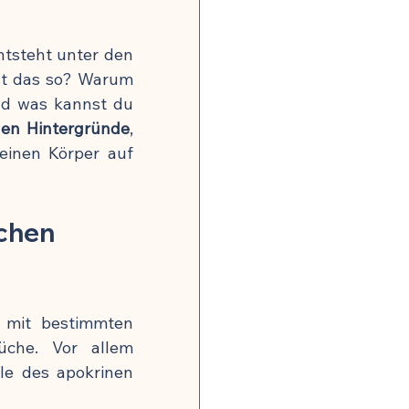
onsrisiko weltweit
ntsteht unter den 
gkeit
t das so? Warum 
d was kannst du 
hen Hintergründe
, 
, Nerven & mentale Gesundheit
einen Körper auf 
chen 
 Hormonbalance
. Erst wenn er mit bestimmten 
che. Vor allem 
alität
le des apokrinen 