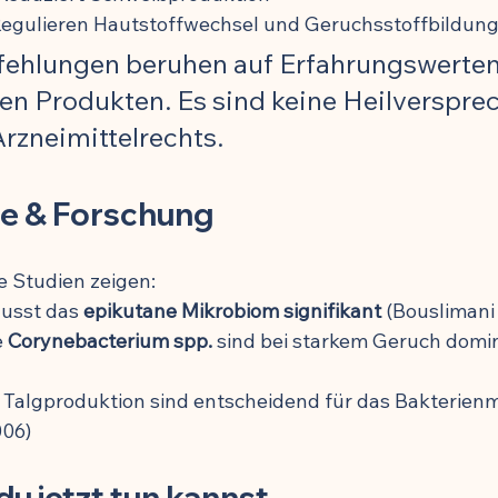
Regulieren Hautstoffwechsel und Geruchsstoffbildun
ehlungen beruhen auf Erfahrungswerten 
en Produkten. Es sind keine Heilverspre
rzneimittelrechts.
ge & Forschung
e Studien zeigen:
usst das 
epikutane Mikrobiom signifikant
 (Bouslimani 
 
Corynebacterium spp.
 sind bei starkem Geruch domi
Talgproduktion sind entscheidend für das Bakterienm
006)
du jetzt tun kannst