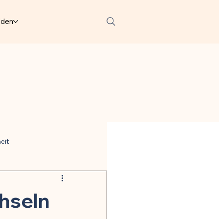
lden
eit
ter
hseln