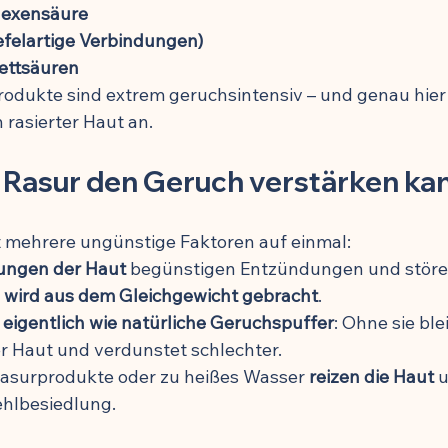
hexensäure
ung
efelartige Verbindungen)
Fettsäuren
odukte sind extrem geruchsintensiv – und genau hier 
 rasierter Haut an.
 Rasur den Geruch verstärken ka
t mehrere ungünstige Faktoren auf einmal:
ungen der Haut
 begünstigen Entzündungen und störe
a wird aus dem Gleichgewicht gebracht
.
 eigentlich wie natürliche Geruchspuffer
: Ohne sie bl
er Haut und verdunstet schlechter.
asurprodukte oder zu heißes Wasser 
reizen die Haut
 
ehlbesiedlung.