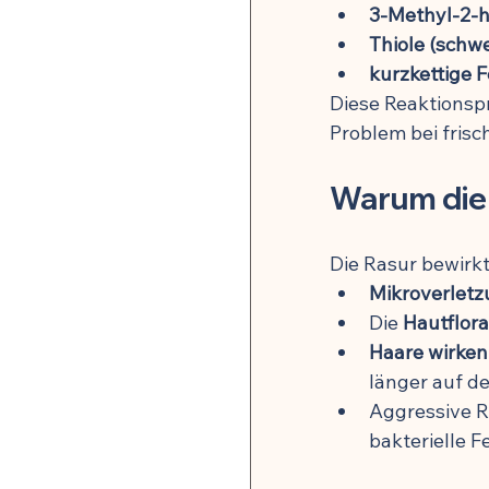
3-Methyl-2-
🍽️ Rezepte für Zellverjüng
Thiole (schw
kurzkettige 
Diese Reaktionspr
Problem bei frisch
Warum die
Die Rasur bewirk
Mikroverletz
Die 
Hautflor
Haare wirken
länger auf d
Aggressive R
bakterielle F