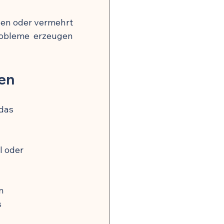
en oder vermehrt 
obleme erzeugen 
ien
das 
l oder 
n
s