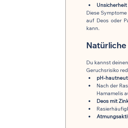
Unsicherheit
Diese Symptome k
auf Deos oder P
kann.
Natürliche
Du kannst deinen
Geruchsrisiko red
pH-hautneut
Nach der Ras
Hamamelis a
Deos mit Zin
Rasierhäufigk
Atmungsakti