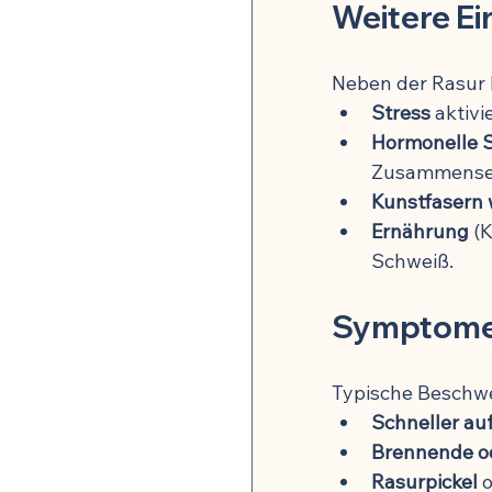
Weitere Ei
Neben der Rasur b
Stress
 aktiv
Hormonelle
Zusammenset
Kunstfasern 
Ernährung
 (
Schweiß.
Symptome 
Typische Beschwe
Schneller au
Brennende o
Rasurpickel
 