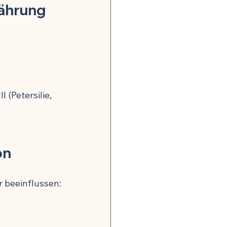
nährung
(Petersilie, 
on
 beeinflussen: