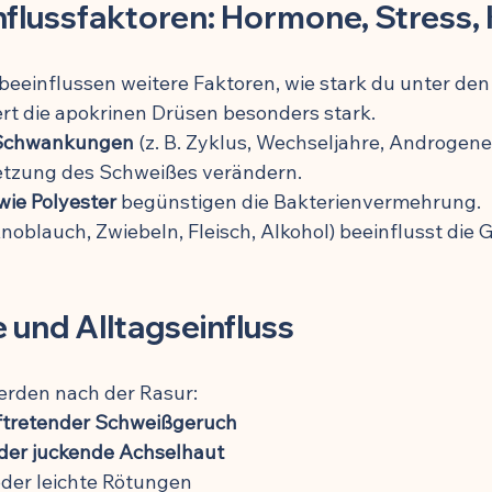
nflussfaktoren: Hormone, Stress,
eeinflussen weitere Faktoren, wie stark du unter den 
iert die apokrinen Drüsen besonders stark.
 Schwankungen
 (z. B. Zyklus, Wechseljahre, Androgene
zung des Schweißes verändern.
wie Polyester
 begünstigen die Bakterienvermehrung.
Knoblauch, Zwiebeln, Fleisch, Alkohol) beeinflusst die 
und Alltagseinfluss
rden nach der Rasur:
ftretender Schweißgeruch
der juckende Achselhaut
oder leichte Rötungen