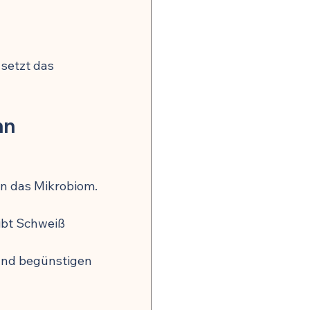
setzt das 
nn
n das Mikrobiom.
eibt Schweiß 
und begünstigen 