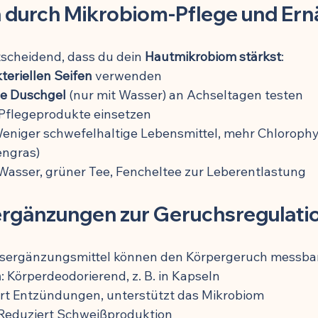
 durch Mikrobiom-Pflege und Er
ntscheidend, dass du dein 
Hautmikrobiom stärkst
:
teriellen Seifen
 verwenden
e Duschgel
 (nur mit Wasser) an Achseltagen testen
 Pflegeprodukte einsetzen
niger schwefelhaltige Lebensmittel, mehr Chlorophyll 
engras)
 Wasser, grüner Tee, Fencheltee zur Leberentlastung
rgänzungen zur Geruchsregulati
ergänzungsmittel können den Körpergeruch messbar
n
: Körperdeodorierend, z. B. in Kapseln
ert Entzündungen, unterstützt das Mikrobiom
 Reduziert Schweißproduktion