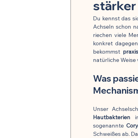
Pflanzenheilkunde & Naturs
stärker
Du kennst das sic
Mikrobiom & Parasiten
Achseln schon n
riechen viele M
konkret dagegen 
Neurobiologie & mentale G
bekommst 
praxi
natürliche Weise 
Stoffwechsel & Energie
Was passie
Mechanis
🍽️ Rezepte für Entzündu
Unser Achselsch
Hautbakterien
 i
🍽️ Rezepte für Darmheilun
sogenannte 
Cory
Schweißes ab. Dab