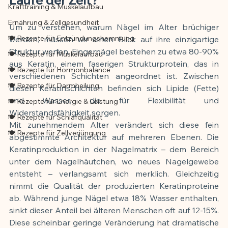
Krafttraining & Muskelaufbau
Ernährung & Zellgesundheit
Um zu verstehen, warum Nägel im Alter brüchiger 
🍽️ Rezepte für Entzündungshemmung
werden, müssen wir einen Blick auf ihre einzigartige 
Struktur werfen. Fingernägel bestehen zu etwa 80-90% 
🍽️ Rezepte für Muskelaufbau
aus Keratin, einem faserigen Strukturprotein, das in 
🍽️ Rezepte für Hormonbalance
verschiedenen Schichten angeordnet ist. Zwischen 
🍽️ Rezepte für Darmheilung
diesen Keratinschichten befinden sich Lipide (Fette) 
und Wasser, die für Flexibilität und 
🍽️ Rezepte für Energie & Leistung
Widerstandsfähigkeit sorgen.
🍽️ Rezepte für Schlafqualität
Mit zunehmendem Alter verändert sich diese fein 
🍽️ Rezepte für Zellverjüngung
abgestimmte Architektur auf mehreren Ebenen. Die 
Keratinproduktion in der Nagelmatrix – dem Bereich 
unter dem Nagelhäutchen, wo neues Nagelgewebe 
entsteht – verlangsamt sich merklich. Gleichzeitig 
nimmt die Qualität der produzierten Keratinproteine 
ab. Während junge Nägel etwa 18% Wasser enthalten, 
sinkt dieser Anteil bei älteren Menschen oft auf 12-15%. 
Diese scheinbar geringe Veränderung hat dramatische 