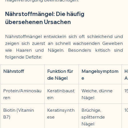
Nährstoffmängel: Die häufig 
übersehenen Ursachen
Nährstoffmängel entwickeln sich oft schleichend und 
zeigen sich zuerst an schnell wachsenden Geweben 
wie Haaren und Nägeln. Besonders kritisch sind 
folgende Defizite:
Nährstoff
Funktion für 
Mangelsymptom
H
die Nägel
e
A
Protein/Aminosäu
Keratinbaust
Weiche, dünne 
1
ren
ein
Nägel
Biotin (Vitamin 
Keratinsynth
Brüchige, 
1
B7)
ese
splitternde 
Nägel