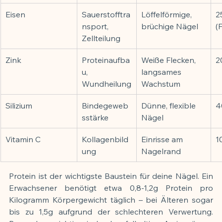
Eisen
Sauerstofftra
Löffelförmige, 
2
nsport, 
brüchige Nägel
(
Zellteilung
Zink
Proteinaufba
Weiße Flecken, 
2
u, 
langsames 
Wundheilung
Wachstum
Silizium
Bindegeweb
Dünne, flexible 
4
sstärke
Nägel
Vitamin C
Kollagenbild
Einrisse am 
1
ung
Nagelrand
Protein ist der wichtigste Baustein für deine Nägel. Ein 
Erwachsener benötigt etwa 0,8-1,2g Protein pro 
Kilogramm Körpergewicht täglich – bei Älteren sogar 
bis zu 1,5g aufgrund der schlechteren Verwertung. 