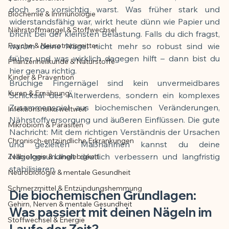
doch so vorsichtig warst. Was früher stark und 
Biochemie & Immunologie
Der Artikel wurde mit Unterstützung von 
widerstandsfähig war, wirkt heute dünn wie Papier und 
Nährstoffmangel & Stoffwechsel
KI erstellt und redaktionell geprüft vom 
bricht bei der kleinsten Belastung. Falls du dich fragst, 
angegebenen Autor
Psyche & Neurotransmitter
warum deine Nägel nicht mehr so robust sind wie 
früher und was wirklich dagegen hilft – dann bist du 
Pflanzenheilkunde & Naturstoffe
hier genau richtig.
Kinder & Prävention
Brüchige Fingernägel sind kein unvermeidbares 
Kuren & Ernährung
Schicksal des Älterwerdens, sondern ein komplexes 
Zusammenspiel aus biochemischen Veränderungen, 
Infektionsrisiko weltweit
Nährstoffversorgung und äußeren Einflüssen. Die gute 
Mikrobiom & Parasiten
Nachricht: Mit dem richtigen Verständnis der Ursachen 
Chronisch-entzündliche Erkrankungen
und gezielten Maßnahmen kannst du deine 
Nagelgesundheit deutlich verbessern und langfristig 
Zellbiologie & Langlebigkeit
stabilisieren.
Neurobiologie & mentale Gesundheit
Schmerzmittel & Entzündungshemmung
Die biochemischen Grundlagen: 
Gehirn, Nerven & mentale Gesundheit
Was passiert mit deinen Nägeln im 
Stoffwechsel & Energie
Laufe der Zeit?