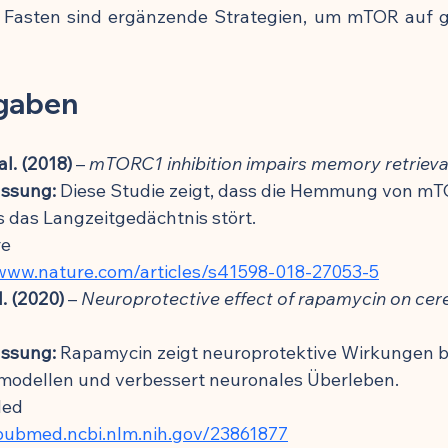
s Fasten sind ergänzende Strategien, um mTOR auf 
gaben
al. (2018)
 – 
mTORC1 inhibition impairs memory retrieva
ssung:
 Diese Studie zeigt, dass die Hemmung von mT
das Langzeitgedächtnis stört.
re
/www.nature.com/articles/s41598-018-27053-5
l. (2020)
 – 
Neuroprotective effect of rapamycin on cere
ssung:
 Rapamycin zeigt neuroprotektive Wirkungen b
modellen und verbessert neuronales Überleben.
Med
/pubmed.ncbi.nlm.nih.gov/23861877