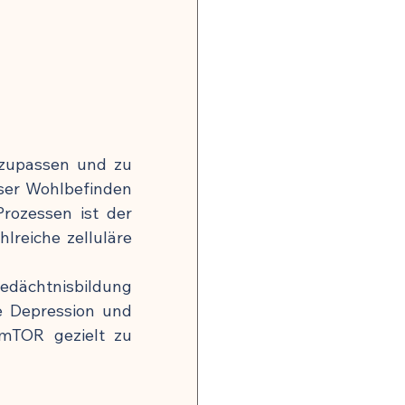
onsrisiko weltweit
gkeit
, Nerven & mentale Gesundheit
zupassen und zu 
nser Wohlbefinden 
rozessen ist der 
reiche zelluläre 
edächtnisbildung 
 Hormonbalance
e Depression und 
mTOR gezielt zu 
alität