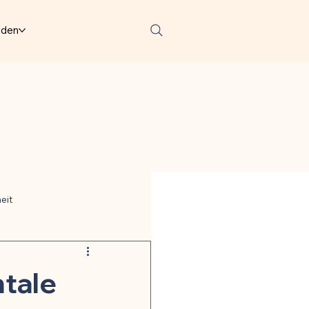
lden
eit
ter
tale