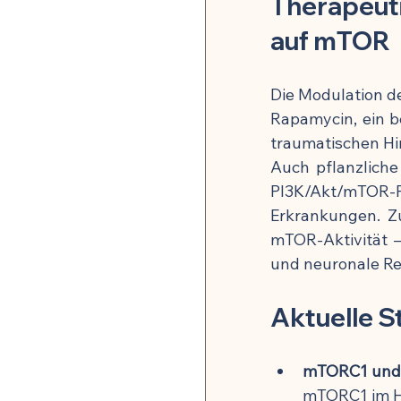
Therapeuti
auf mTOR
Die Modulation d
Rapamycin, ein b
traumatischen Hi
Auch pflanzliche
PI3K/Akt/mTOR-P
Erkrankungen. Zu
mTOR-Aktivität 
und neuronale Re
Aktuelle S
mTORC1 und 
mTORC1 im Hi