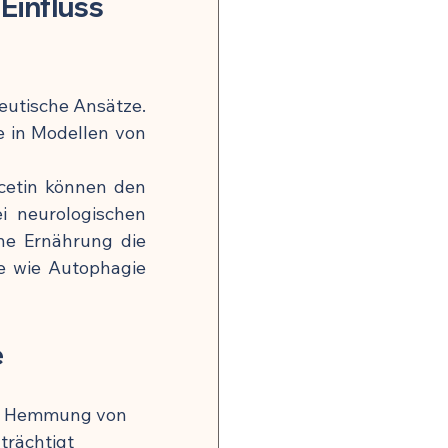
influss 
utische Ansätze. 
 in Modellen von 
cetin können den 
 neurologischen 
ne Ernährung die 
 wie Autophagie 
e
die Hemmung von 
rächtigt 