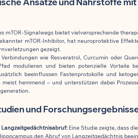
sche Ansätze und Nährstoffe mit E
es mTOR-Signalwegs bietet vielversprechende therape
ekannter mTOR-Inhibitor, hat neuroprotektive Effekte
rnverletzungen gezeigt.
 Verbindungen wie Resveratrol, Curcumin oder Quer
fad modulieren und bieten potenzielle Vorteile bei
sätzlich beeinflussen Fastenprotokolle und ketoge
– meist hemmend – und unterstützen dabei Prozesse
generation.
tudien und Forschungsergebniss
Langzeitgedächtnisabruf:
 Eine Studie zeigte, dass 
ppocampus den Abruf von Langzeitgedächtnis beeint