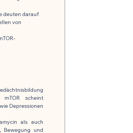
e deuten darauf 
llen von 
 mTOR-
 
edächtnisbildung 
n mTOR scheint 
wie Depressionen 
amycin als auch 
, Bewegung und 