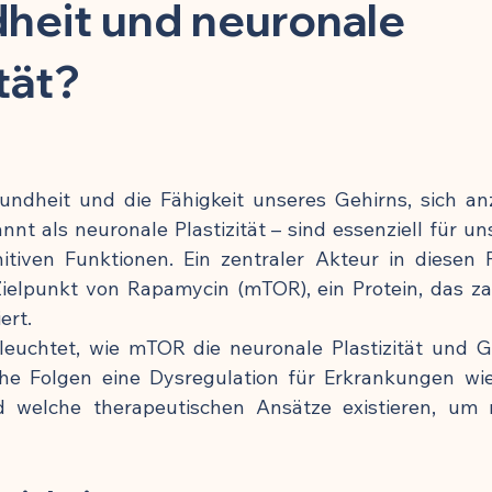
toffe
Kinder & Prävention
Kuren & Ernährung
Infekti
heit und neuronale
tät?
Chronisch-entzündliche Erkrankungen
Zellbiologie & Langlebi
esundheit
Schmerzmittel & Entzündungshemmung
Gehirn
undheit und die Fähigkeit unseres Gehirns, sich an
nt als neuronale Plastizität – sind essenziell für u
tiven Funktionen. Ein zentraler Akteur in diesen P
Krafttraining & Muskelaufbau
Ernährung & Zellgesundheit
ielpunkt von Rapamycin (mTOR), ein Protein, das zahl
ert.
eleuchtet, wie mTOR die neuronale Plastizität und G
ngshemmung
🍽️ Rezepte für Muskelaufbau
🍽️ Rezepte für
che Folgen eine Dysregulation für Erkrankungen wi
welche therapeutischen Ansätze existieren, um 
g
🍽️ Rezepte für Energie & Leistung
🍽️ Rezepte für Schlafqu