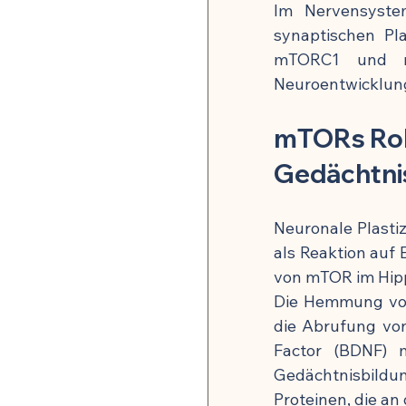
Im Nervensyste
synaptischen Pl
mTORC1 und mT
Neuroentwicklung
mTORs Roll
Gedächtni
Neuronale Plastiz
als Reaktion auf 
von mTOR im Hipp
Die Hemmung von
die Abrufung von
Factor (BDNF) 
Gedächtnisbildu
Proteinen, die an