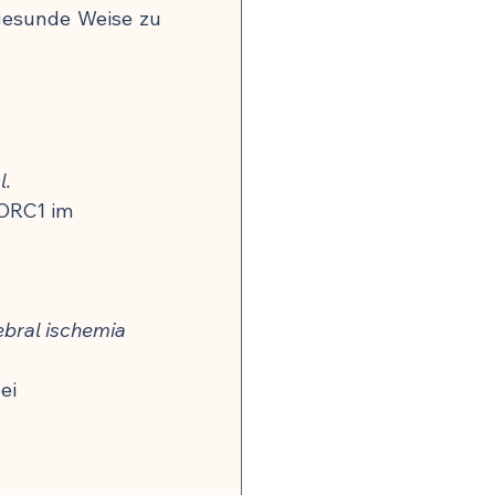
gesunde Weise zu 
l.
ORC1 im 
bral ischemia 
ei 