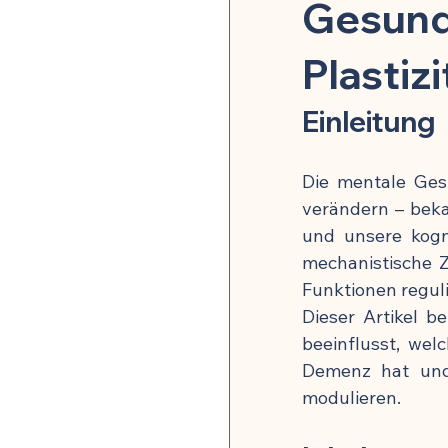
Pflanzenheilkunde & Naturs
Gesund
Plastizi
Mikrobiom & Parasiten
Einleitung
Neurobiologie & mentale G
Die mentale Ges
verändern – bekan
und unsere kogni
Stoffwechsel & Energie
mechanistische Z
Funktionen reguli
Dieser Artikel b
🍽️ Rezepte für Entzündu
beeinflusst, wel
Demenz hat und 
modulieren.
🍽️ Rezepte für Darmheilun