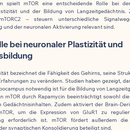
m spielt mTOR eine entscheidende Rolle bei der 
astizität und der Bildung von Langzeitgedächtnis. 
ORC2 – steuern unterschiedliche Signalwege
 und der neuronalen Aktivierung relevant sind.
e bei neuronaler Plastizität und 
sbildung
ität bezeichnet die Fähigkeit des Gehirns, seine Stru
Erfahrungen zu verändern. Studien haben gezeigt, das
ocampus notwendig ist für die Bildung von Langzeitg
 mTOR durch Rapamycin beeinträchtigt sowohl die B
 Gedächtnisinhalten. Zudem aktiviert der Brain-Deri
mTOR, um die Expression von GluR1 zu reguliere
ng erforderlich ist. mTOR fördert außerdem die 
 der synaptischen Konsolidierung beteiligt sind.