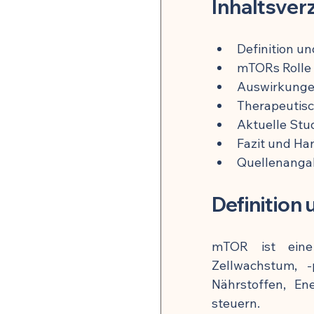
Inhaltsver
🍽️ Rezepte für Zellverjüng
Definition 
mTORs Rolle 
Auswirkunge
Therapeutisc
Aktuelle Stu
Fazit und H
Quellenanga
Definitio
mTOR ist eine 
Zellwachstum, -
Nährstoffen, En
steuern.