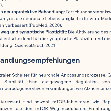
).
s neuroprotektive Behandlung:
 Forschungsergebniss
amycin die neuronale Lebensfähigkeit in In-vitro-Mode
en verbessert (PubMed, 2020).
eg und synaptische Plastizität:
 Die Aktivierung des
t entscheidend für die synaptische Plastizität und die
ldung (ScienceDirect, 2021).
 Handlungsempfehlungen
traler Schalter für neuronale Anpassungsprozesse, G
 Stabilität. Eine ausgewogene Regulation vo
 neurodegenerativen Erkrankungen wie Alzheimer so
nteressant sind sowohl mTOR-Inhibitoren wie Rap
stanzen, die den mTOR-Weg modulieren. Ernährung