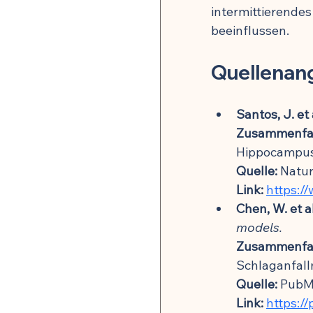
intermittierende
beeinflussen.
Quellenan
Santos, J. et 
Zusammenfa
Hippocampus 
Quelle:
 Natu
Link:
https:/
Chen, W. et a
models.
Zusammenfa
Schlaganfall
Quelle:
 Pub
Link:
https:/