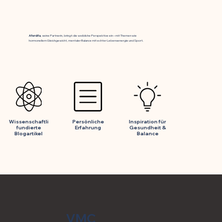
Aferdita
, seine Partnerin, bringt die weibliche Perspektive ein – mit Themen wie
hormonellem Gleichgewicht, mentaler Balance mit echter Lebensenergie und Sport.
Wissenschaftlich
Persönliche
Inspiration für
fundierte
Erfahrung
Gesundheit &
Blogartikel
Balance
VMC