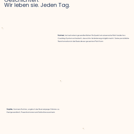
Wir leben sie. Jeden Tag.
Norman
, hat nach einem gesundheitlichen Tiefpunkt ein wissenschaftlich fundiertes
Coaching-System entwickelt, das echte Veränderung möglich macht. Seine persönliche
Transformation ist die Basis dieser gesamten Plattform
Sophie
, Normans Tochter, ergänzt das Team als junge Stimme zu
Hautgesundheit, Frauenhormonen und Selbstbewusstsein.