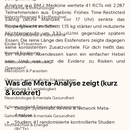
Analyse aus BMJ Medicine wertete 41 RCTs mit 2.287 
Biochemie & Immunologie
Der Artikel wurde mit Unterstützung von 
Teilnehmenden aus. Ergebnis: Frühes Time-Restricted 
Nährstoffmangel & Stoffwechsel
KI erstellt und redaktionell geprüft vom 
Eating (letzte Mahlzeit vor 17 Uhr) senkte das 
angegebenen Autor
Psyche & Neurotransmitter
Körpergewicht im Schnitt 1,15 kg stärker und reduzierte 
Nüchterninsulin um 3,32 μIU/ml gegenüber spätem 
Pflanzenheilkunde & Naturstoffe
Essen. Die reine Länge des Essfensters zeigte dagegen 
Kinder & Prävention
keine konsistenten Zusatzvorteile. Für dich heißt das: 
Kuren & Ernährung
Ein früheres Abendessen kann ein einfacher Hebel 
sein. Und was sagt die Evidenz zu Risiken und 
Infektionsrisiko weltweit
Grenzen?
Mikrobiom & Parasiten
Chronisch-entzündliche Erkrankungen
Was die Meta-Analyse zeigt (kurz 
Zellbiologie & Langlebigkeit
& konkret)
Neurobiologie & mentale Gesundheit
Schmerzmittel & Entzündungshemmung
Design: Systematic Review & Network Meta-
Analyse
Gehirn, Nerven & mentale Gesundheit
Studien: 41 randomisierte kontrollierte Studien 
Stoffwechsel & Energie
(RCTs)