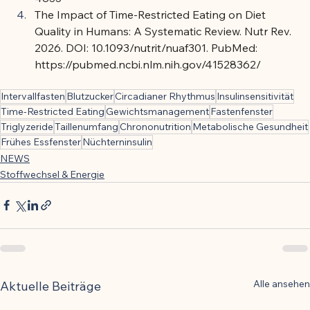
The Impact of Time-Restricted Eating on Diet 
Quality in Humans: A Systematic Review. Nutr Rev. 
2026. DOI: 10.1093/nutrit/nuaf301. PubMed: 
https://pubmed.ncbi.nlm.nih.gov/41528362/
Intervallfasten
Blutzucker
Circadianer Rhythmus
Insulinsensitivität
Time-Restricted Eating
Gewichtsmanagement
Fastenfenster
Triglyzeride
Taillenumfang
Chrononutrition
Metabolische Gesundheit
Frühes Essfenster
Nüchterninsulin
NEWS
Stoffwechsel & Energie
Alle ansehen
Aktuelle Beiträge