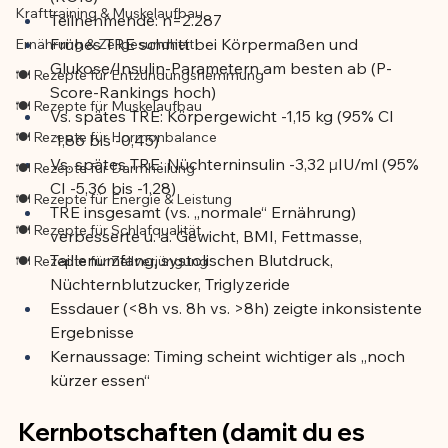
Krafttraining & Muskelaufbau
Teilnehmende: n=2.287
Frühes TRE schnitt bei Körpermaßen und 
Ernährung & Zellgesundheit
Glukose/Insulin-Parametern am besten ab (P-
🍽️ Rezepte für Entzündungshemmung
Score-Rankings hoch)
🍽️ Rezepte für Muskelaufbau
Vs. spätes TRE: Körpergewicht -1,15 kg (95% CI 
🍽️ Rezepte für Hormonbalance
-1,86 bis -0,45)
Vs. spätes TRE: Nüchterninsulin -3,32 μIU/ml (95% 
🍽️ Rezepte für Darmheilung
CI -5,36 bis -1,28)
🍽️ Rezepte für Energie & Leistung
TRE insgesamt (vs. „normale“ Ernährung) 
🍽️ Rezepte für Schlafqualität
verbesserte u. a. Gewicht, BMI, Fettmasse, 
Taillenumfang, systolischen Blutdruck, 
🍽️ Rezepte für Zellverjüngung
Nüchternblutzucker, Triglyzeride
Essdauer (<8h vs. 8h vs. >8h) zeigte inkonsistente 
Ergebnisse
Kernaussage: Timing scheint wichtiger als „noch 
kürzer essen“
Kernbotschaften (damit du es 