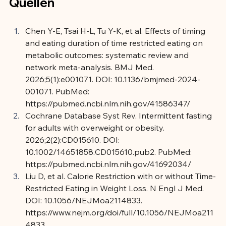
Quellen
Chen Y-E, Tsai H-L, Tu Y-K, et al. Effects of timing 
and eating duration of time restricted eating on 
metabolic outcomes: systematic review and 
network meta-analysis. BMJ Med. 
2026;5(1):e001071. DOI: 10.1136/bmjmed-2024-
001071. PubMed: 
https://pubmed.ncbi.nlm.nih.gov/41586347/
Cochrane Database Syst Rev. Intermittent fasting 
for adults with overweight or obesity. 
2026;2(2):CD015610. DOI: 
10.1002/14651858.CD015610.pub2. PubMed: 
https://pubmed.ncbi.nlm.nih.gov/41692034/
Liu D, et al. Calorie Restriction with or without Time-
Restricted Eating in Weight Loss. N Engl J Med. 
DOI: 10.1056/NEJMoa2114833. 
https://www.nejm.org/doi/full/10.1056/NEJMoa211
4833