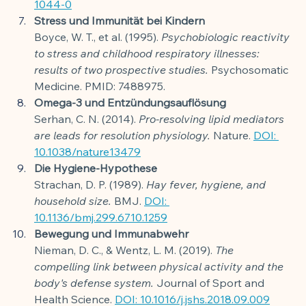
1044-0
Stress und Immunität bei Kindern
Boyce, W. T., et al. (1995). 
Psychobiologic reactivity 
to stress and childhood respiratory illnesses: 
results of two prospective studies.
 Psychosomatic 
Medicine. PMID: 7488975.
Omega-3 und Entzündungsauflösung
Serhan, C. N. (2014). 
Pro-resolving lipid mediators 
are leads for resolution physiology.
 Nature. 
DOI: 
10.1038/nature13479
Die Hygiene-Hypothese
Strachan, D. P. (1989). 
Hay fever, hygiene, and 
household size.
 BMJ. 
DOI: 
10.1136/bmj.299.6710.1259
Bewegung und Immunabwehr
Nieman, D. C., & Wentz, L. M. (2019). 
The 
compelling link between physical activity and the 
body's defense system.
 Journal of Sport and 
Health Science. 
DOI: 10.1016/j.jshs.2018.09.009