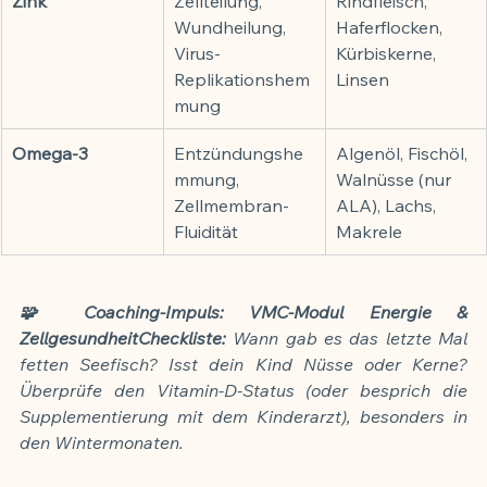
Zink
Zellteilung, 
Rindfleisch, 
Wundheilung, 
Haferflocken, 
Virus-
Kürbiskerne, 
Replikationshem
Linsen
mung
Omega-3
Entzündungshe
Algenöl, Fischöl, 
mmung, 
Walnüsse (nur 
Zellmembran-
ALA), Lachs, 
Fluidität
Makrele
🧩 Coaching-Impuls: VMC-Modul Energie & 
ZellgesundheitCheckliste:
 Wann gab es das letzte Mal 
fetten Seefisch? Isst dein Kind Nüsse oder Kerne? 
Überprüfe den Vitamin-D-Status (oder besprich die 
Supplementierung mit dem Kinderarzt), besonders in 
den Wintermonaten.