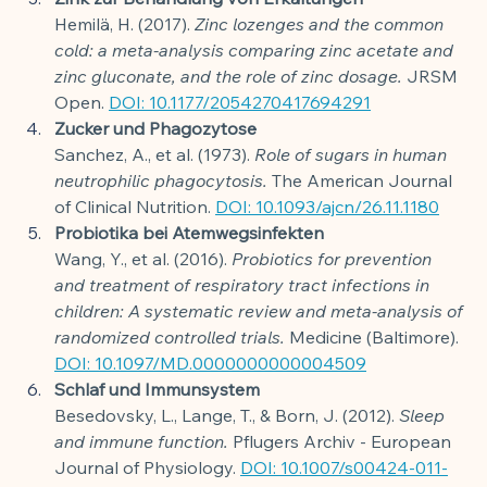
Hemilä, H. (2017). 
Zinc lozenges and the common 
cold: a meta-analysis comparing zinc acetate and 
zinc gluconate, and the role of zinc dosage.
 JRSM 
Open. 
DOI: 10.1177/2054270417694291
Zucker und Phagozytose
Sanchez, A., et al. (1973). 
Role of sugars in human 
neutrophilic phagocytosis.
 The American Journal 
of Clinical Nutrition. 
DOI: 10.1093/ajcn/26.11.1180
Probiotika bei Atemwegsinfekten
Wang, Y., et al. (2016). 
Probiotics for prevention 
and treatment of respiratory tract infections in 
children: A systematic review and meta-analysis of 
randomized controlled trials.
 Medicine (Baltimore). 
DOI: 10.1097/MD.0000000000004509
Schlaf und Immunsystem
Besedovsky, L., Lange, T., & Born, J. (2012). 
Sleep 
and immune function.
 Pflugers Archiv - European 
Journal of Physiology. 
DOI: 10.1007/s00424-011-