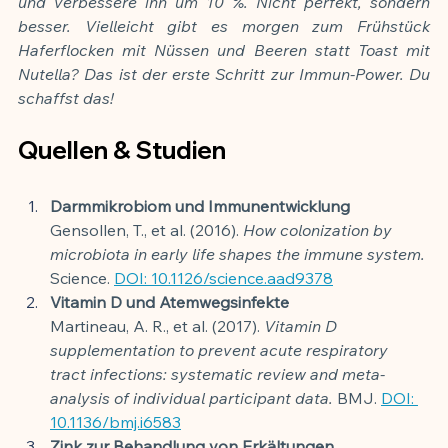
und verbessere ihn um 10 %. Nicht perfekt, sondern 
besser. Vielleicht gibt es morgen zum Frühstück 
Haferflocken mit Nüssen und Beeren statt Toast mit 
Nutella? Das ist der erste Schritt zur Immun-Power. Du 
schaffst das!
Quellen & Studien
Darmmikrobiom und Immunentwicklung
Gensollen, T., et al. (2016). 
How colonization by 
microbiota in early life shapes the immune system.
Science. 
DOI: 10.1126/science.aad9378
Vitamin D und Atemwegsinfekte
Martineau, A. R., et al. (2017). 
Vitamin D 
supplementation to prevent acute respiratory 
tract infections: systematic review and meta-
analysis of individual participant data.
 BMJ. 
DOI: 
10.1136/bmj.i6583
Zink zur Behandlung von Erkältungen