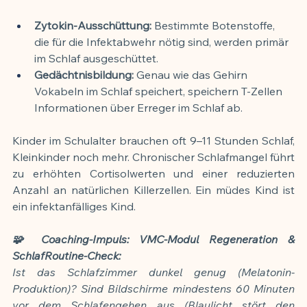
Zytokin-Ausschüttung:
 Bestimmte Botenstoffe, 
die für die Infektabwehr nötig sind, werden primär 
im Schlaf ausgeschüttet.
Gedächtnisbildung:
 Genau wie das Gehirn 
Vokabeln im Schlaf speichert, speichern T-Zellen 
Informationen über Erreger im Schlaf ab.
Kinder im Schulalter brauchen oft 9–11 Stunden Schlaf, 
Kleinkinder noch mehr. Chronischer Schlafmangel führt 
zu erhöhten Cortisolwerten und einer reduzierten 
Anzahl an natürlichen Killerzellen. Ein müdes Kind ist 
ein infektanfälliges Kind.
🧩 Coaching-Impuls: VMC-Modul Regeneration & 
SchlafRoutine-Check:
Ist das Schlafzimmer dunkel genug (Melatonin-
Produktion)? Sind Bildschirme mindestens 60 Minuten 
vor dem Schlafengehen aus (Blaulicht stört den 