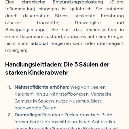
Eine 
chronische Entzündungsbelastung
 (Silent 
Inflammation) hingegen ist gefährlich. Sie entsteht 
durch dauerhaften Stress, schlechte Ernährung 
(Zucker, Transfette), Umweltgifte und 
Bewegungsmangel. Sie hält das Immunsystem in 
einem Daueralarmzustand, sodass es auf neue Erreger 
nicht mehr adäquat reagieren kann oder überreagiert 
(Allergien).
Handlungsleitfaden: Die 5 Säulen der 
starken Kinderabwehr
Nährstoffdichte erhöhen:
 Weg von „leeren 
Kalorien“, hin zu Nährstoffbomben. Verstecke 
Gemüse in Saucen, nutze Nussmus, biete 
hochwertige Öle an.
Darmpflege:
 Reduziere Zucker drastisch. Biete 
fermentierte Lebensmittel an. Nach Antibiotika 
immer Probiotika/Symbiotika in Rücksprache mit 