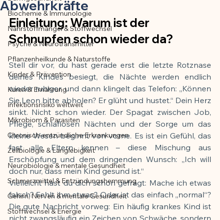
Abwehrkräfte
Biochemie & Immunologie
Der Artikel wurde mit Unterstützung von 
Einleitung: Warum ist der 
Nährstoffmangel & Stoffwechsel
KI erstellt und redaktionell geprüft vom 
Schnupfen schon wieder da?
angegebenen Autor
Psyche & Neurotransmitter
Pflanzenheilkunde & Naturstoffe
Stell dir vor, du hast gerade erst die letzte Rotznase 
Kinder & Prävention
deines Kindes besiegt, die Nächte werden endlich 
wieder ruhiger, und dann klingelt das Telefon: „Können 
Kuren & Ernährung
Sie Leon bitte abholen? Er glüht und hustet.“ Dein Herz 
Infektionsrisiko weltweit
sinkt. Nicht schon wieder. Der Spagat zwischen Job, 
Mikrobiom & Parasiten
Pflege, schlaflosen Nächten und der Sorge um das 
Chronisch-entzündliche Erkrankungen
kleine Wesen beginnt von vorne. Es ist ein Gefühl, das 
fast alle Eltern kennen – diese Mischung aus 
Zellbiologie & Langlebigkeit
Erschöpfung und dem dringenden Wunsch: „Ich will 
Neurobiologie & mentale Gesundheit
doch nur, dass mein Kind gesund ist.“
Schmerzmittel & Entzündungshemmung
Vielleicht hast du dich schon gefragt: Mache ich etwas 
falsch? Fehlt ihm etwas? Oder ist das einfach „normal“? 
Gehirn, Nerven & mentale Gesundheit
Die gute Nachricht vorweg: Ein häufig krankes Kind ist 
Stoffwechsel & Energie
nicht zwangsläufig ein Zeichen von Schwäche, sondern 