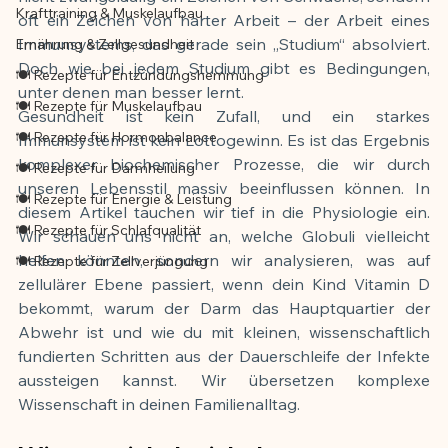
Krafttraining & Muskelaufbau
oft ein Zeichen von harter Arbeit – der Arbeit eines 
Immunsystems, das gerade sein „Studium“ absolviert. 
Ernährung & Zellgesundheit
Doch wie bei jedem Studium gibt es Bedingungen, 
🍽️ Rezepte für Entzündungshemmung
unter denen man besser lernt.
🍽️ Rezepte für Muskelaufbau
Gesundheit ist kein Zufall, und ein starkes 
🍽️ Rezepte für Hormonbalance
Immunsystem ist kein Lottogewinn. Es ist das Ergebnis 
komplexer biochemischer Prozesse, die wir durch 
🍽️ Rezepte für Darmheilung
unseren Lebensstil massiv beeinflussen können. In 
🍽️ Rezepte für Energie & Leistung
diesem Artikel tauchen wir tief in die Physiologie ein. 
🍽️ Rezepte für Schlafqualität
Wir schauen uns nicht an, welche Globuli vielleicht 
helfen könnten, sondern wir analysieren, was auf 
🍽️ Rezepte für Zellverjüngung
zellulärer Ebene passiert, wenn dein Kind Vitamin D 
bekommt, warum der Darm das Hauptquartier der 
Abwehr ist und wie du mit kleinen, wissenschaftlich 
fundierten Schritten aus der Dauerschleife der Infekte 
aussteigen kannst. Wir übersetzen komplexe 
Wissenschaft in deinen Familienalltag.