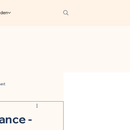
lden
eit
ter
ance -