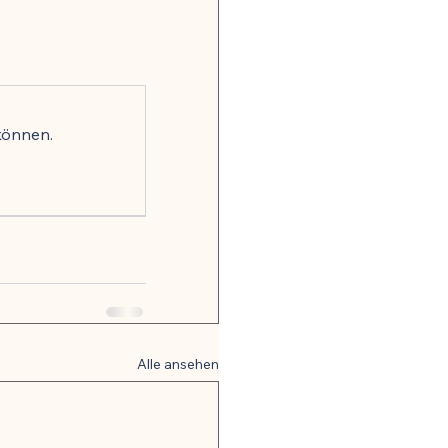
onsrisiko weltweit
gkeit
können.
, Nerven & mentale Gesundheit
 Hormonbalance
Alle ansehen
alität