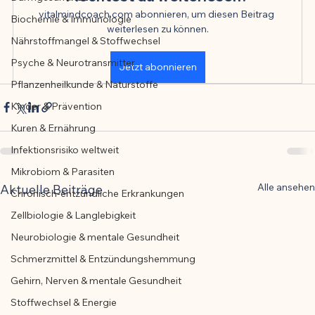
vitalmindcoach.com abonnieren, um diesen Beitrag 
Biochemie & Immunologie
Der Artikel wurde mit Unterstützung von 
weiterlesen zu können.
Nährstoffmangel & Stoffwechsel
KI erstellt und redaktionell geprüft vom 
angegebenen Autor
Psyche & Neurotransmitter
Jetzt abonnieren
Pflanzenheilkunde & Naturstoffe
Kinder & Prävention
Kuren & Ernährung
Infektionsrisiko weltweit
Mikrobiom & Parasiten
Alle ansehen
Aktuelle Beiträge
Chronisch-entzündliche Erkrankungen
Zellbiologie & Langlebigkeit
Neurobiologie & mentale Gesundheit
Schmerzmittel & Entzündungshemmung
Gehirn, Nerven & mentale Gesundheit
Stoffwechsel & Energie