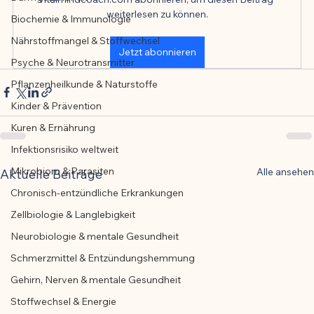
weiterlesen zu können.
Biochemie & Immunologie
Der Artikel wurde mit Unterstützung von 
Nährstoffmangel & Stoffwechsel
KI erstellt und redaktionell geprüft vom 
Jetzt abonnieren
angegebenen Autor
Psyche & Neurotransmitter
Pflanzenheilkunde & Naturstoffe
Kinder & Prävention
Kuren & Ernährung
Infektionsrisiko weltweit
Mikrobiom & Parasiten
Alle ansehen
Aktuelle Beiträge
Chronisch-entzündliche Erkrankungen
Zellbiologie & Langlebigkeit
Neurobiologie & mentale Gesundheit
Schmerzmittel & Entzündungshemmung
Gehirn, Nerven & mentale Gesundheit
Stoffwechsel & Energie