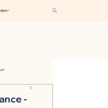
lden
eit
ter
ance -