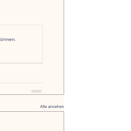
onsrisiko weltweit
gkeit
können.
, Nerven & mentale Gesundheit
 Hormonbalance
Alle ansehen
alität