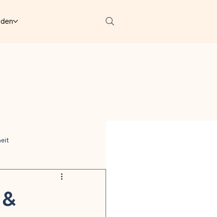
lden
eit
ter
 &