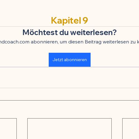
toffe
Kinder & Prävention
Kuren & Ernährung
Infekti
Kapitel 9
Chronisch-entzündliche Erkrankungen
Zellbiologie & Langlebi
Möchtest du weiterlesen?
indcoach.com abonnieren, um diesen Beitrag weiterlesen zu 
esundheit
Schmerzmittel & Entzündungshemmung
Gehirn
Jetzt abonnieren
Krafttraining & Muskelaufbau
Ernährung & Zellgesundheit
ngshemmung
🍽️ Rezepte für Muskelaufbau
🍽️ Rezepte für
g
🍽️ Rezepte für Energie & Leistung
🍽️ Rezepte für Schlafqu