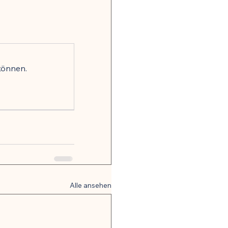
onsrisiko weltweit
gkeit
können.
, Nerven & mentale Gesundheit
 Hormonbalance
Alle ansehen
alität