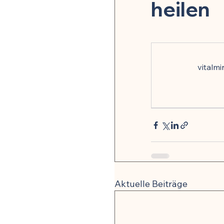
Pflanzenheilkunde & Naturs
heilen
Mikrobiom & Parasiten
vitalm
Neurobiologie & mentale G
Stoffwechsel & Energie
🍽️ Rezepte für Entzündu
Aktuelle Beiträge
🍽️ Rezepte für Darmheilun