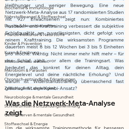
Heißhunger und weniger Bewegung. Eine neue 
Biochemie & Immunologie
Der Artikel wurde mit Unterstützung von 
Netzwerk-Meta-Analyse aus 17 randomisierten Studien 
Nährstoffmangel & Stoffwechsel
KI erstellt und redaktionell geprüft vom 
mit 927 Erwachsenen zeigt nun: Kombiniertes 
angegebenen Autor
Psyche & Neurotransmitter
Ausdauer- und Krafttraining verbessert die subjektive 
Schlafqualität am zuverlässigsten, dicht gefolgt von 
Pflanzenheilkunde & Naturstoffe
reinem Krafttraining. Die wirksamsten Programme 
Kinder & Prävention
dauerten meist 8 bis 12 Wochen bei 3 bis 5 Einheiten 
Kuren & Ernährung
pro Woche. Wichtig: Nicht immer mehr hilft mehr – für 
den Schlaf zählt vor allem die Trainingsart. Was 
Infektionsrisiko weltweit
bedeutet das konkret für deinen Alltag, dein 
Mikrobiom & Parasiten
Energielevel und deine nächtliche Erholung? Und 
Chronisch-entzündliche Erkrankungen
warum ist Widerstandstraining überraschend fast 
gleichauf mit dem Kombi-Ansatz?
Zellbiologie & Langlebigkeit
Neurobiologie & mentale Gesundheit
Was die Netzwerk-Meta-Analyse 
Schmerzmittel & Entzündungshemmung
zeigt
Gehirn, Nerven & mentale Gesundheit
Stoffwechsel & Energie
Um die wirksamste Trainingsmethode für besseren 