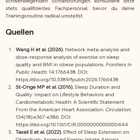
schwerwiegenden Schlafstörungen konsultiere bitte 
stets qualifiziertes Fachpersonal, bevor du deine 
Trainingsroutine radikal umstellst.
Quellen
Wang H et al. (2026).
 Network meta-analysis and 
dose–response analysis of exercise on sleep 
quality and BMI in obese populations. 
Frontiers in 
Public Health
; 14:1766438. DOI: 
https://doi.org/10.3389/fpubh.2026.1766438
St-Onge MP et al. (2016).
 Sleep Duration and 
Quality: Impact on Lifestyle Behaviors and 
Cardiometabolic Health: A Scientific Statement 
From the American Heart Association. 
Circulation
; 
134(18):e367-e386. DOI: 
https://doi.org/10.1161/CIR.0000000000000444
Tasali E et al. (2022).
 Effect of Sleep Extension on 
Objectively Assessed Energy Intake Among 