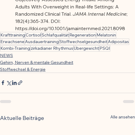
Adults With Overweight in Real-life Settings: A 
Randomized Clinical Trial. 
JAMA Internal Medicine
; 
182(4):365-374. DOI: 
https://doi.org/10.1001/jamainternmed.2021.8098
Krafttraining
Cortisol
Schlafqualität
Regeneration
Melatonin
Erwachsene
Ausdauertraining
Stoffwechselgesundheit
Adipositas
Kombi-Training
zirkadianer Rhythmus
Übergewicht
PSQI
NEWS
Gehirn, Nerven & mentale Gesundheit
Stoffwechsel & Energie
Alle ansehen
Aktuelle Beiträge