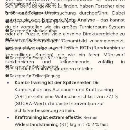
Krafttraining & Muskelaufbau
Schlaf bei Übergewicht zu finden, haben Forscher eine 
groß angelegte Untersuchung durchgeführt. Dabei 
Ernährung & Zellgesundheit
nutzten sie eine 
Netzwerk-Meta-Analyse
 – das kannst 
🍽️ Rezepte für Entzündungshemmung
du dir vorstellen wie ein großes Turnierbaum-System 
🍽️ Rezepte für Muskelaufbau
oder ein Puzzle, das viele einzelne Direktvergleiche zu 
🍽️ Rezepte für Hormonbalance
einem aussagekräftigen Gesamtbild zusammensetzt. 
Untersucht wurden ausschließlich 
RCTs
 (Randomisierte 
🍽️ Rezepte für Darmheilung
kontrollierte Studien), die wie ein fairer Münzwurf 
🍽️ Rezepte für Energie & Leistung
funktionieren und Teilnehmende zufällig in 
🍽️ Rezepte für Schlafqualität
verschiedene Trainingsgruppen einteilen.
🍽️ Rezepte für Zellverjüngung
Kombi-Training ist der Spitzenreiter:
 Die 
Kombination aus Ausdauer- und Krafttraining 
(ART) erzielte eine Wahrscheinlichkeit von 77,1 % 
(SUCRA-Wert), die beste Intervention zur 
Schlafverbesserung zu sein.
Krafttraining ist extrem effektiv:
 Reines 
Widerstandstraining (RT) lag mit 75,2 % fast 