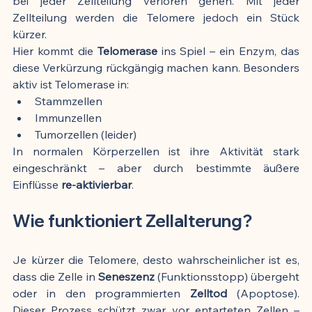
bei jeder Zellteilung verloren gehen. Mit jeder 
Zellteilung werden die Telomere jedoch ein Stück 
kürzer.
Hier kommt die 
Telomerase
 ins Spiel – ein Enzym, das 
diese Verkürzung rückgängig machen kann. Besonders 
aktiv ist Telomerase in:
Stammzellen
Immunzellen
Tumorzellen (leider)
In normalen Körperzellen ist ihre Aktivität stark 
eingeschränkt – aber durch bestimmte äußere 
Einflüsse 
re-aktivierbar
.
Wie funktioniert Zellalterung?
Je kürzer die Telomere, desto wahrscheinlicher ist es, 
dass die Zelle in 
Seneszenz
 (Funktionsstopp) übergeht 
oder in den programmierten 
Zelltod
 (Apoptose). 
Dieser Prozess schützt zwar vor entarteten Zellen – 