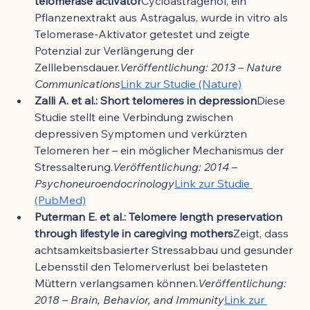
telomerase activator
Cycloastragenol, ein 
Pflanzenextrakt aus Astragalus, wurde in vitro als 
Telomerase-Aktivator getestet und zeigte 
Potenzial zur Verlängerung der 
Zelllebensdauer.
Veröffentlichung: 2013 – Nature 
Communications
Link zur Studie (Nature)
Zalli A. et al.: Short telomeres in depression
Diese 
Studie stellt eine Verbindung zwischen 
depressiven Symptomen und verkürzten 
Telomeren her – ein möglicher Mechanismus der 
Stressalterung.
Veröffentlichung: 2014 – 
Psychoneuroendocrinology
Link zur Studie 
(PubMed)
Puterman E. et al.: Telomere length preservation 
through lifestyle in caregiving mothers
Zeigt, dass 
achtsamkeitsbasierter Stressabbau und gesunder 
Lebensstil den Telomerverlust bei belasteten 
Müttern verlangsamen können.
Veröffentlichung: 
2018 – Brain, Behavior, and Immunity
Link zur 