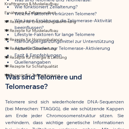
Krafttraining & Muskelaufbau
Wie funktioniert Zellalterung?
Ernährung & Zellgesundheit
Welche Faktoren verkürzen Telomere?
Wie kann Ernährung die Telomerase-Aktivität 
🍽️ Rezepte für Entzündungshemmung
beeinflussen?
🍽️ Rezepte für Muskelaufbau
Lifestyle-Faktoren für lange Telomere
🍽️ Rezepte für Hormonbalance
Nahrungsergänzungsmittel zur Unterstützung
Aktuelle Studien zur Telomerase-Aktivierung
🍽️ Rezepte für Darmheilung
Fazit & Empfehlungen
🍽️ Rezepte für Energie & Leistung
Quellenangaben
🍽️ Rezepte für Schlafqualität
🍽️ Rezepte für Zellverjüngung
Was sind Telomere und 
Telomerase?
Telomere sind sich wiederholende DNA-Sequenzen 
(bei Menschen: TTAGGG), die wie schützende Kappen 
am Ende jeder Chromosomenstruktur sitzen. Sie 
verhindern, dass wichtige genetische Informationen 