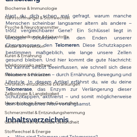
Biochemie & Immunologie
Der Artikel wurde mit Unterstützung von 
Hast du dich schon mal gefragt, warum manche 
Nährstoffmangel & Stoffwechsel
KI erstellt und redaktionell geprüft vom 
Menschen scheinbar langsamer altern als andere – 
angegebenen Autor
Psyche & Neurotransmitter
trotz vergleichbarer Gene? Ein Schlüssel liegt in 
Pflanzenheilkunde & Naturstoffe
winzigen Strukturen an den Enden unserer 
Chromosomen: den 
Telomeren
. Diese Schutzkappen 
Kinder & Prävention
bestimmen maßgeblich, wie lange unsere Zellen 
Kuren & Ernährung
gesund bleiben. Und hier kommt die gute Nachricht: 
Infektionsrisiko weltweit
Du kannst selbst beeinflussen, wie schnell sich diese 
Telomere verkürzen – durch Ernährung, Bewegung und 
Mikrobiom & Parasiten
Lifestyle. In diesem Artikel erfährst du, wie du deine 
Chronisch-entzündliche Erkrankungen
Telomerase
, das Enzym zur Verlängerung dieser 
Zellbiologie & Langlebigkeit
Schutzkappen, aktivierst – und somit möglicherweise 
Neurobiologie & mentale Gesundheit
dein biologisches Alter verlangsamst.
Schmerzmittel & Entzündungshemmung
Inhaltsverzeichnis
Gehirn, Nerven & mentale Gesundheit
Stoffwechsel & Energie
Was sind Telomere und Telomerase?