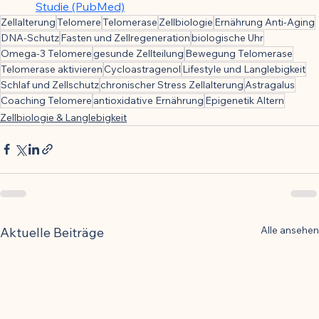
Studie (PubMed)
Zellalterung
Telomere
Telomerase
Zellbiologie
Ernährung Anti-Aging
DNA-Schutz
Fasten und Zellregeneration
biologische Uhr
Omega-3 Telomere
gesunde Zellteilung
Bewegung Telomerase
Telomerase aktivieren
Cycloastragenol
Lifestyle und Langlebigkeit
Schlaf und Zellschutz
chronischer Stress Zellalterung
Astragalus
Coaching Telomere
antioxidative Ernährung
Epigenetik Altern
Zellbiologie & Langlebigkeit
Alle ansehen
Aktuelle Beiträge