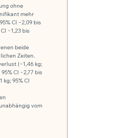
ung ohne 
nifikant mehr 
95% CI −2,09 bis 
CI −1,23 bis 
denen beide 
ichen Zeiten. 
rlust (−1,46 kg; 
 95% CI −2,77 bis 
1 kg; 95% CI 
en 
 unabhängig vom 