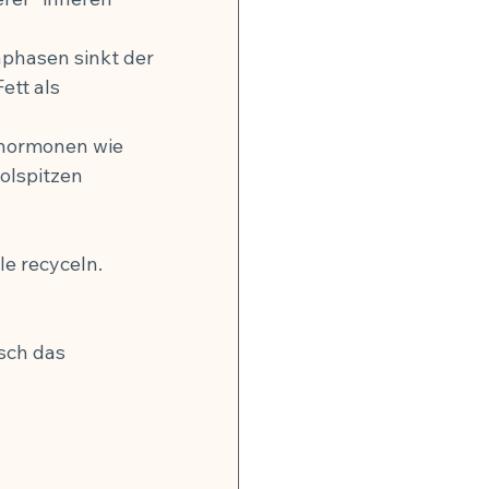
phasen sinkt der 
ett als 
rhormonen wie 
olspitzen 
 
le recyceln.
 
isch das 