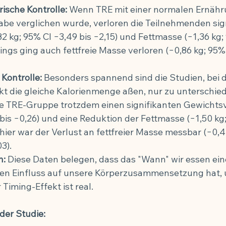
rische Kontrolle:
 Wenn TRE mit einer normalen Ernähr
abe verglichen wurde, verloren die Teilnehmenden sig
2 kg; 95% CI −3,49 bis −2,15) und Fettmasse (−1,36 kg; 
dings ging auch fettfreie Masse verloren (−0,86 kg; 95% 
 Kontrolle:
 Besonders spannend sind die Studien, bei 
t die gleiche Kalorienmenge aßen, nur zu unterschiedl
ie TRE-Gruppe trotzdem einen signifikanten Gewichtsve
bis −0,26) und eine Reduktion der Fettmasse (−1,50 kg;
hier war der Verlust an fettfreier Masse messbar (−0,4
3).
n:
 Diese Daten belegen, dass das "Wann" wir essen ein
en Einfluss auf unsere Körperzusammensetzung hat,
 Timing-Effekt ist real.
der Studie: