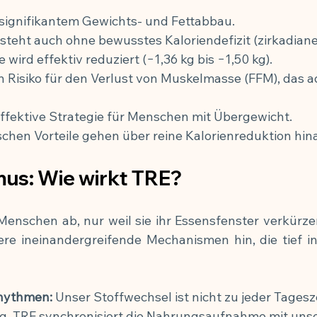
 signifikantem Gewichts- und Fettabbau.
steht auch ohne bewusstes Kaloriendefizit (zirkadianer
 wird effektiv reduziert (−1,36 kg bis −1,50 kg).
n Risiko für den Verlust von Muskelmasse (FFM), das a
effektive Strategie für Menschen mit Übergewicht.
schen Vorteile gehen über reine Kalorienreduktion hin
us: Wie wirkt TRE?
schen ab, nur weil sie ihr Essensfenster verkürze
re ineinandergreifende Mechanismen hin, die tief in 
Rhythmen:
 Unser Stoffwechsel ist nicht zu jeder Tagesze
ig. TRE synchronisiert die Nahrungsaufnahme mit unse