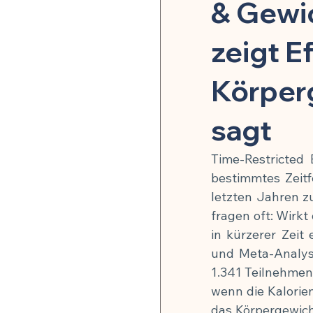
Pflanzenheilkunde & Naturs
& Gewi
zeigt E
Mikrobiom & Parasiten
Körper
Neurobiologie & mentale G
sagt
Time-Restricted
Stoffwechsel & Energie
bestimmtes Zeitfe
letzten Jahren zu
fragen oft: Wirkt
🍽️ Rezepte für Entzündu
in kürzerer Zeit
und Meta-Analyse
1.341 Teilnehmend
🍽️ Rezepte für Darmheilun
wenn die Kalorienz
das Körpergewicht