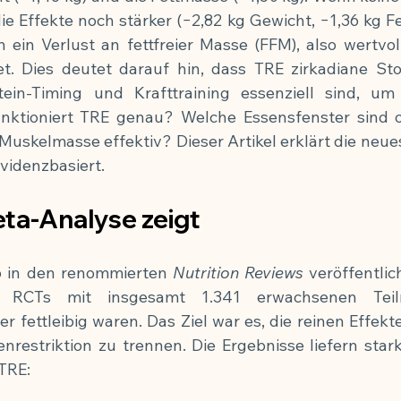
die Effekte noch stärker (−2,82 kg Gewicht, −1,36 kg Fe
ung
h ein Verlust an fettfreier Masse (FFM), also wertvol
. Dies deutet darauf hin, dass TRE zirkadiane Stof
otein-Timing und Krafttraining essenziell sind, um
unktioniert TRE genau? Welche Essensfenster sind o
Muskelmasse effektiv? Dieser Artikel erklärt die neue
videnzbasiert.
ta-Analyse zeigt
6 in den renommierten 
Nutrition Reviews
 veröffentli
 RCTs mit insgesamt 1.341 erwachsenen Teil
r fettleibig waren. Das Ziel war es, die reinen Effekt
nrestriktion zu trennen. Die Ergebnisse liefern stark
TRE: