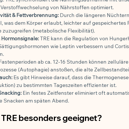
e Verstoffwechselung von Nährstoffen optimiert.
ivität & Fettverbrennung:
 Durch die längeren Nüchtern
l, was dem Körper erlaubt, leichter auf gespeichertes F
 zuzugreifen (metabolische Flexibilität).
 Hormonsignale:
 TRE kann die Regulation von Hunge
Sättigungshormonen wie Leptin verbessern und Cortis
n.
 Fastenperioden ab ca. 12-16 Stunden können zelluläre
ozesse (Autophagie) anstoßen, die alte Zellbestandtei
auch:
 Es gibt Hinweise darauf, dass die Thermogenese
tion) zu bestimmten Tageszeiten effizienter ist.
Snacking:
 Ein festes Zeitfenster eliminiert oft automat
he Snacken am späten Abend.
t TRE besonders geeignet?