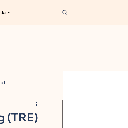
lden
eit
ter
g (TRE)