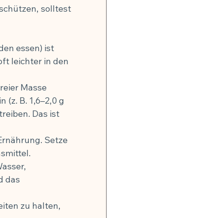
chützen, solltest 
den essen) ist 
ft leichter in den 
freier Masse 
 (z. B. 1,6–2,0 g 
reiben. Das ist 
 Ernährung. Setze 
smittel.
asser, 
d das 
iten zu halten, 