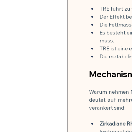
TRE führt zu
Der Effekt be
Die Fettmasse
Es besteht ei
muss.
TRE ist eine 
Die metaboli
Mechanism
Warum nehmen Men
deutet auf mehre
verankert sind:
Zirkadiane 
leistungsfäh