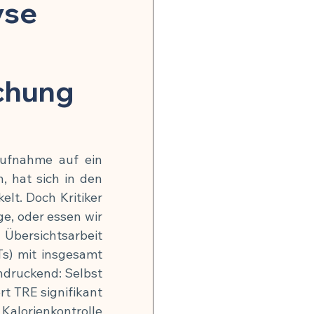
onsrisiko weltweit
yse
gkeit
chung
, Nerven & mentale Gesundheit
ufnahme auf ein 
, hat sich in den 
lt. Doch Kritiker 
e, oder essen wir 
 Hormonbalance
Übersichtsarbeit 
s) mit insgesamt 
ndruckend: Selbst 
alität
rt TRE signifikant 
Kalorienkontrolle 