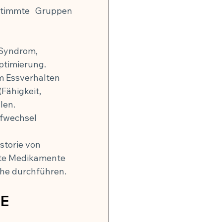
stimmte Gruppen 
 Syndrom, 
ptimierung.
em Essverhalten 
Fähigkeit, 
len.
ffwechsel 
storie von 
mte Medikamente 
ache durchführen.
RE