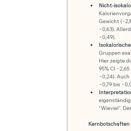
Nicht-isokalo
Kalorienvorg
Gewicht (−2,8
−0,63). Aller
−0,49).
Isokalorische
Gruppen exak
Hier zeigte d
95% CI −2,65 
−0,24). Auch 
−0,79 bis −0,0
Interpretatio
eigenständig
"Wieviel". Der
Kernbotschaften 