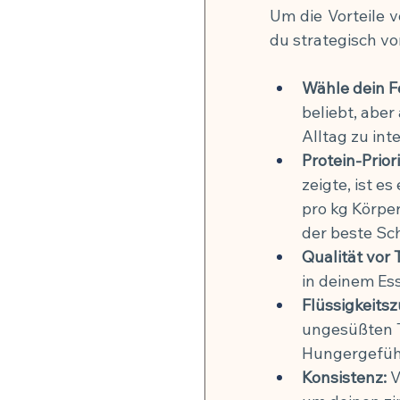
Um die Vorteile v
du strategisch v
Wähle dein F
beliebt, aber
Alltag zu int
Protein-Priori
zeigte, ist e
pro kg Körper
der beste Sc
Qualität vor 
in deinem Es
Flüssigkeitsz
ungesüßten T
Hungergefüh
Konsistenz:
 