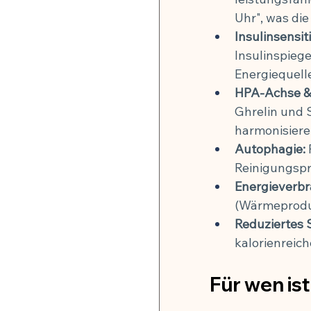
Uhr", was di
Insulinsensit
Insulinspiege
Energiequelle
HPA-Achse &
Ghrelin und 
harmonisiere
Autophagie:
Reinigungspr
Energieverbr
(Wärmeproduk
Reduziertes 
kalorienreic
Für wen is