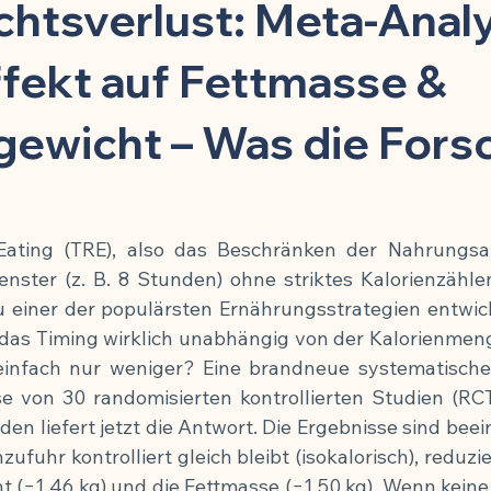
toffe
Kinder & Prävention
Kuren & Ernährung
Infekti
chtsverlust: Meta-Anal
ffekt auf Fettmasse &
Chronisch-entzündliche Erkrankungen
Zellbiologie & Langlebi
gewicht – Was die Fors
esundheit
Schmerzmittel & Entzündungshemmung
Gehirn
 Eating (TRE), also das Beschränken der Nahrungsa
Krafttraining & Muskelaufbau
Ernährung & Zellgesundheit
nster (z. B. 8 Stunden) ohne striktes Kalorienzählen
 einer der populärsten Ernährungsstrategien entwicke
 das Timing wirklich unabhängig von der Kalorienmeng
ngshemmung
🍽️ Rezepte für Muskelaufbau
🍽️ Rezepte für
 einfach nur weniger? Eine brandneue systematische 
 von 30 randomisierten kontrollierten Studien (RCT
en liefert jetzt die Antwort. Die Ergebnisse sind beei
g
🍽️ Rezepte für Energie & Leistung
🍽️ Rezepte für Schlafqu
ufuhr kontrolliert gleich bleibt (isokalorisch), reduzie
 (−1,46 kg) und die Fettmasse (−1,50 kg). Wenn keine 