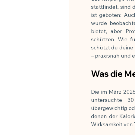
stattfindet, sind 
🍽️ Rezepte für Zellverjüng
ist geboten: Auc
wurde beobachtet
bietet, aber Pr
schützen. Wie f
schützt du deine 
– praxisnah und e
Was die Me
Die im März 202
untersuchte 30
übergewichtig ode
denen der Kalorie
Wirksamkeit von 