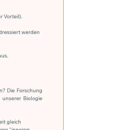
 Vorteil).
dressiert werden 
aus.
n? Die Forschung 
unserer Biologie 
it gleich 
rer "inneren 