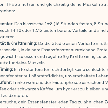
on TRE zu nutzen und gleichzeitig deine Muskeln zu s
orgehen:
enster:
 Das klassische 16:8 (16 Stunden fasten, 8 Stun
 auch 14:10 oder 12:12 bieten bereits Vorteile und sind o
egrieren.
tät & Krafttraining:
 Da die Studie einen Verlust an fett
s essenziell, in deinem Essensfenster ausreichend Protein
gewicht) zu essen und regelmäßig Krafttraining zu bet
hutz für deine Muskeln.
Timing:
 Ein Fastenfenster rechtfertigt keine schlechte
sensfenster auf nährstoffdichte, unverarbeitete Leben
ufuhr:
 Trinke während der Fastenphase ausreichend W
ee oder schwarzen Kaffee, um hydriert zu bleiben un
l zu dämpfen.
Versuche, dein Essensfenster jeden Tag zu ähnlichen Ze