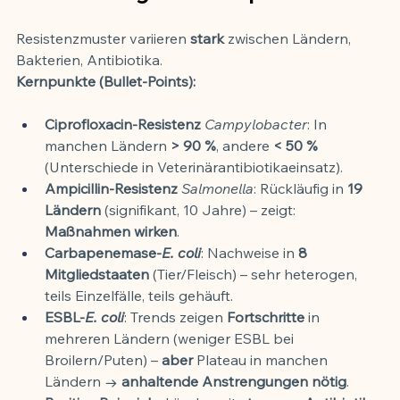
Resistenzmuster variieren 
stark
 zwischen Ländern, 
Bakterien, Antibiotika.
Kernpunkte (Bullet-Points):
Ciprofloxacin-Resistenz
Campylobacter
: In 
manchen Ländern 
> 90 %
, andere 
< 50 %
(Unterschiede in Veterinärantibiotikaeinsatz).
Ampicillin-Resistenz
Salmonella
: Rückläufig in 
19 
Ländern
 (signifikant, 10 Jahre) – zeigt: 
Maßnahmen wirken
.
Carbapenemase-
E. coli
: Nachweise in 
8 
Mitgliedstaaten
 (Tier/Fleisch) – sehr heterogen, 
teils Einzelfälle, teils gehäuft.
ESBL-
E. coli
: Trends zeigen 
Fortschritte
 in 
mehreren Ländern (weniger ESBL bei 
Broilern/Puten) – 
aber
 Plateau in manchen 
Ländern → 
anhaltende Anstrengungen nötig
.