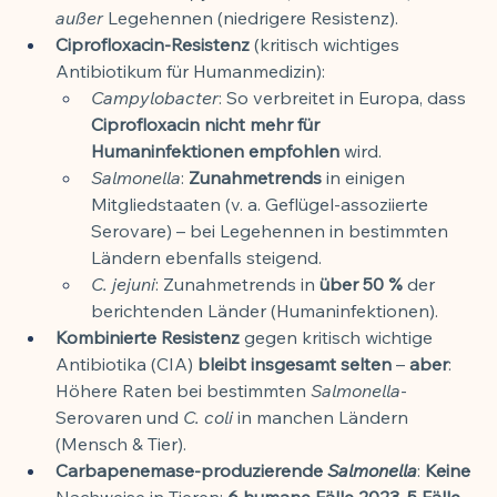
außer
 Legehennen (niedrigere Resistenz).
Ciprofloxacin-Resistenz
 (kritisch wichtiges 
Antibiotikum für Humanmedizin):
Campylobacter
: So verbreitet in Europa, dass 
Ciprofloxacin nicht mehr für 
Humaninfektionen empfohlen
 wird.
Salmonella
: 
Zunahmetrends
 in einigen 
Mitgliedstaaten (v. a. Geflügel-assoziierte 
Serovare) – bei Legehennen in bestimmten 
Ländern ebenfalls steigend.
C. jejuni
: Zunahmetrends in 
über 50 %
 der 
berichtenden Länder (Humaninfektionen).
Kombinierte Resistenz
 gegen kritisch wichtige 
Antibiotika (CIA) 
bleibt insgesamt selten
 – 
aber
: 
Höhere Raten bei bestimmten 
Salmonella
-
Serovaren und 
C. coli
 in manchen Ländern 
(Mensch & Tier).
Carbapenemase-produzierende 
Salmonella
: 
Keine
Nachweise in Tieren; 
6 humane Fälle 2023
, 
5 Fälle 