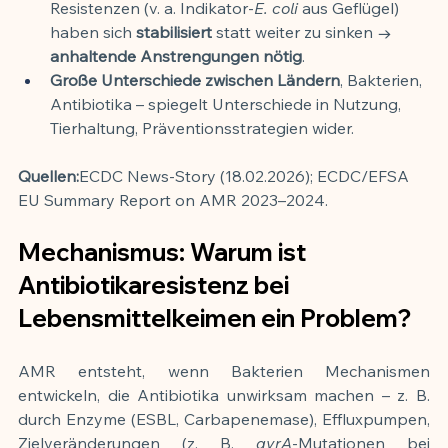
Resistenzen (v. a. Indikator-
E. coli
 aus Geflügel) 
haben sich 
stabilisiert
 statt weiter zu sinken → 
anhaltende Anstrengungen nötig
.
Große Unterschiede zwischen Ländern
, Bakterien, 
Antibiotika – spiegelt Unterschiede in Nutzung, 
Tierhaltung, Präventionsstrategien wider.
Quellen:
ECDC News-Story (18.02.2026); ECDC/EFSA 
EU Summary Report on AMR 2023–2024.
Mechanismus: Warum ist 
Antibiotikaresistenz bei 
Lebensmittelkeimen ein Problem?
AMR entsteht, wenn Bakterien Mechanismen 
entwickeln, die Antibiotika unwirksam machen – z. B. 
durch Enzyme (ESBL, Carbapenemase), Effluxpumpen, 
Zielveränderungen (z. B. 
gyrA
-Mutationen bei 