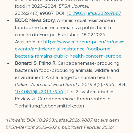
food in 2023–2024. 
EFSA Journal.
2026;24(2):e9887. DOI: 
10.2903/j.efsa.2026.9887
ECDC News Story.
 Antimicrobial resistance in 
foodborne bacteria remains a public health 
concern in Europe. Published: 18.02.2026. 
Available at: 
https://www.ecdc.europa.eu/en/news-
events/antimicrobial-resistance-foodborne-
bacteria-remains-public-health-concern-europe
Bonardi S, Pitino R.
 Carbapenemase-producing 
bacteria in food-producing animals, wildlife and 
environment: A challenge for human health. 
Italian Journal of Food Safety.
 2019;8(2):7956. DOI: 
10.4081/ijfs.2019.7956
 (Tier-2, systematisches 
Review zu Carbapenemase-Produzenten in 
Tierhaltung/Lebensmittelkette)
(Hinweis: DOI 10.2903/j.efsa.2026.9887 ist aus dem 
EFSA-Bericht 2023–2024, publiziert Februar 2026; 