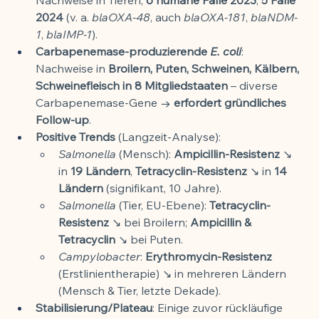
2024
 (v. a. 
blaOXA-48
, auch 
blaOXA-181
, 
blaNDM-
1
, 
blaIMP-1
).
Carbapenemase-produzierende 
E. coli
: 
Nachweise in 
Broilern, Puten, Schweinen, Kälbern, 
Schweinefleisch in 8 Mitgliedstaaten
 – diverse 
Carbapenemase-Gene → 
erfordert gründliches 
Follow-up
.
Positive Trends
 (Langzeit-Analyse):
Salmonella
 (Mensch): 
Ampicillin-Resistenz
 ↘ 
in 
19 Ländern
, 
Tetracyclin-Resistenz
 ↘ in 
14 
Ländern
 (signifikant, 10 Jahre).
Salmonella
 (Tier, EU-Ebene): 
Tetracyclin-
Resistenz
 ↘ bei Broilern; 
Ampicillin & 
Tetracyclin
 ↘ bei Puten.
Campylobacter
: 
Erythromycin-Resistenz
(Erstlinientherapie) ↘ in mehreren Ländern 
(Mensch & Tier, letzte Dekade).
Stabilisierung/Plateau
: Einige zuvor rückläufige 