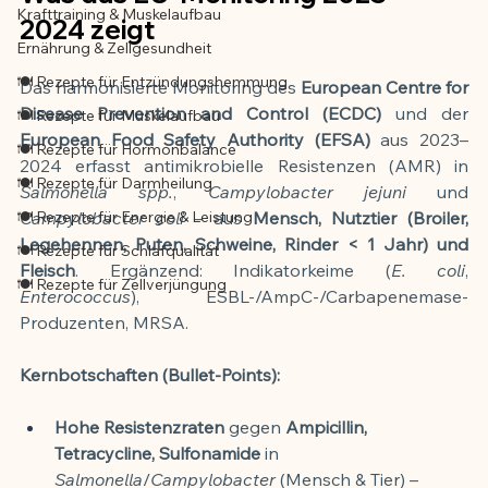
Krafttraining & Muskelaufbau
2024 zeigt
Ernährung & Zellgesundheit
🍽️ Rezepte für Entzündungshemmung
Das harmonisierte Monitoring des 
European Centre for 
Disease Prevention and Control (ECDC)
 und der 
🍽️ Rezepte für Muskelaufbau
European Food Safety Authority (EFSA)
 aus 2023–
🍽️ Rezepte für Hormonbalance
2024 erfasst antimikrobielle Resistenzen (AMR) in 
🍽️ Rezepte für Darmheilung
Salmonella spp.
, 
Campylobacter jejuni
 und 
🍽️ Rezepte für Energie & Leistung
Campylobacter coli
 – aus 
Mensch, Nutztier (Broiler, 
Legehennen, Puten, Schweine, Rinder < 1 Jahr) und 
🍽️ Rezepte für Schlafqualität
Fleisch
. Ergänzend: Indikatorkeime (
E. coli
, 
🍽️ Rezepte für Zellverjüngung
Enterococcus
), ESBL-/AmpC-/Carbapenemase-
Produzenten, MRSA.
Kernbotschaften (Bullet-Points):
Hohe Resistenzraten
 gegen 
Ampicillin, 
Tetracycline, Sulfonamide
 in 
Salmonella
/
Campylobacter
 (Mensch & Tier) – 