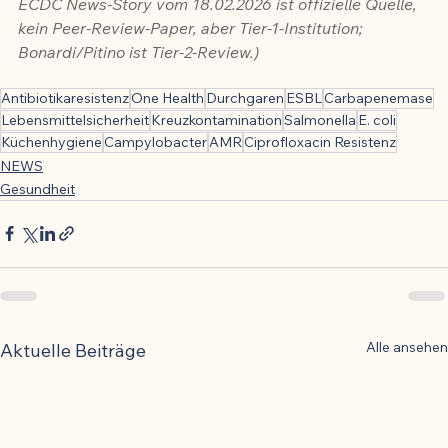
ECDC News-Story vom 18.02.2026 ist offizielle Quelle, 
kein Peer-Review-Paper, aber Tier-1-Institution; 
Bonardi/Pitino ist Tier-2-Review.)
Antibiotikaresistenz
One Health
Durchgaren
ESBL
Carbapenemase
Lebensmittelsicherheit
Kreuzkontamination
Salmonella
E. coli
Küchenhygiene
Campylobacter
AMR
Ciprofloxacin Resistenz
NEWS
Gesundheit
Alle ansehen
Aktuelle Beiträge