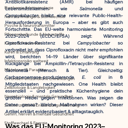
Antibiotikaresistenz (AMR) bei häufigen 
Biochemie & Immunologie
Lebensmittelkeimen wie 
Salmonella
 und 
Der Artikel wurde mit Unterstützung von 
Campylobacter
 bleibt eine relevante Public-Health-
Nährstoffmangel & Stoffwechsel
KI erstellt und redaktionell geprüft vom 
Herausforderung in Europa – aber es gibt auch 
angegebenen Autor
Psyche & Neurotransmitter
Fortschritte. Das EU-weite harmonisierte Monitoring 
Pflanzenheilkunde & Naturstoffe
2023–2024 (ECDC/EFSA) zeigt: Während 
Ciprofloxacin-Resistenz bei 
Campylobacter
 so 
Kinder & Prävention
verbreitet ist, dass Ciprofloxacin nicht mehr empfohlen 
Kuren & Ernährung
wird, berichten 14–19 Länder über signifikante 
Infektionsrisiko weltweit
Rückgänge bei Ampicillin-/Tetracyclin-Resistenz in 
Mikrobiom & Parasiten
Salmonella
 (Mensch & Tier). Gleichzeitig: 
Carbapenemase-produzierende 
E. coli
 in 8 
Chronisch-entzündliche Erkrankungen
Mitgliedstaaten nachgewiesen. One Health bleibt 
Zellbiologie & Langlebigkeit
essenziell – und praktische Küchenhygiene dein 
Neurobiologie & mentale Gesundheit
größter Hebel gegen Infektionen. Was zeigen die 
Daten genau? Welche Maßnahmen wirken? Dieser 
Schmerzmittel & Entzündungshemmung
Artikel erklärt evidenzbasiert & alltagstauglich.
Gehirn, Nerven & mentale Gesundheit
Stoffwechsel & Energie
Was das EU-Monitoring 2023–