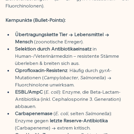
Fluorchinolonen).
Kernpunkte (Bullet-Points):
Übertragungskette Tier → Lebensmittel → 
Mensch
 (zoonotische Erreger).
Selektion durch Antibiotikaeinsatz
 in 
Human-/Veterinärmedizin – resistente Stämme 
überleben & breiten sich aus.
Ciprofloxacin-Resistenz
: Häufig durch 
gyrA
-
Mutationen (
Campylobacter
, 
Salmonella
) → 
Fluorchinolone unwirksam.
ESBL/AmpC
 (
E. coli
): Enzyme, die Beta-Lactam-
Antibiotika (inkl. Cephalosporine 3. Generation) 
abbauen.
Carbapenemase
 (
E. coli
, selten 
Salmonella
): 
Enzyme gegen 
letzte Reserve-Antibiotika
(Carbapeneme) → extrem kritisch.