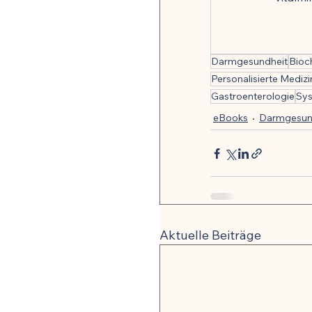
🍽️ Rezepte für Zellverjüng
Darmgesundheit
Bioc
Personalisierte Medizi
Gastroenterologie
Sy
eBooks
Darmgesun
Aktuelle Beiträge