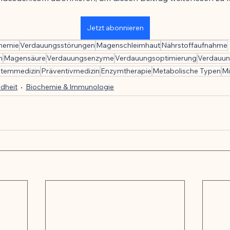
ung
Jetzt abonnieren
hemie
Verdauungsstörungen
Magenschleimhaut
Nährstoffaufnahme
n
Magensäure
Verdauungsenzyme
Verdauungsoptimierung
Verdauun
stemmedizin
Präventivmedizin
Enzymtherapie
Metabolische Typen
Mi
dheit
Biochemie & Immunologie