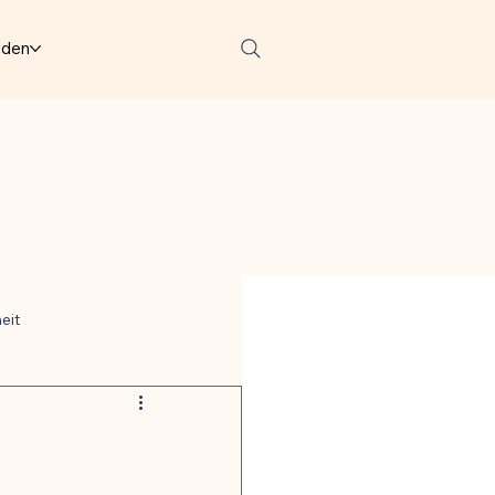
lden
eit
ter