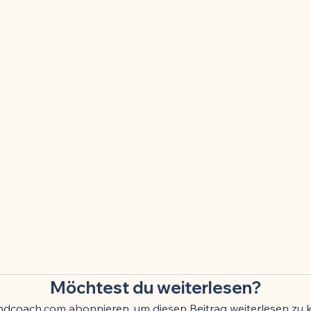
toffe
Kinder & Prävention
Kuren & Ernährung
Infekti
Chronisch-entzündliche Erkrankungen
Zellbiologie & Langlebi
esundheit
Schmerzmittel & Entzündungshemmung
Gehirn
Krafttraining & Muskelaufbau
Ernährung & Zellgesundheit
ngshemmung
🍽️ Rezepte für Muskelaufbau
🍽️ Rezepte für
g
🍽️ Rezepte für Energie & Leistung
🍽️ Rezepte für Schlafqu
Möchtest du weiterlesen?
indcoach.com abonnieren, um diesen Beitrag weiterlesen zu 