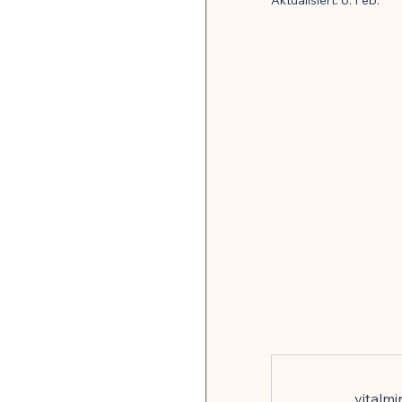
Aktualisiert:
6. Feb.
Pflanzenheilkunde & Naturs
Mikrobiom & Parasiten
Neurobiologie & mentale G
Stoffwechsel & Energie
🍽️ Rezepte für Entzündu
🍽️ Rezepte für Darmheilun
vitalm