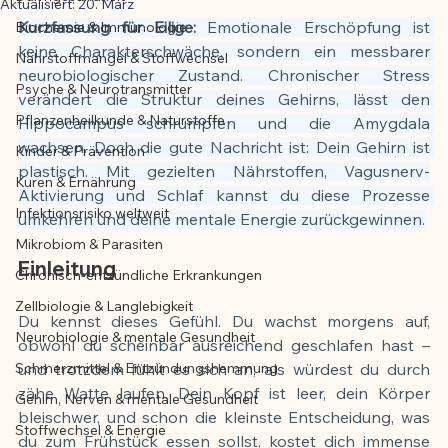
Aktualisiert:
20. März
Kurzfassung für Eilige:
 Emotionale Erschöpfung ist 
Biochemie & Immunologie
Der Artikel wurde mit Unterstützung von 
keine Charakterschwäche, sondern ein messbarer 
Nährstoffmangel & Stoffwechsel
KI erstellt und redaktionell geprüft vom 
neurobiologischer Zustand. Chronischer Stress 
angegebenen Autor
Psyche & Neurotransmitter
verändert die Struktur deines Gehirns, lässt den 
Pflanzenheilkunde & Naturstoffe
Hippocampus schrumpfen und die Amygdala 
wachsen. Doch die gute Nachricht ist: Dein Gehirn ist 
Kinder & Prävention
plastisch. Mit gezielten Nährstoffen, Vagusnerv-
Kuren & Ernährung
Aktivierung und Schlaf kannst du diese Prozesse 
Infektionsrisiko weltweit
umkehren und deine mentale Energie zurückgewinnen.
Mikrobiom & Parasiten
Einleitung
Chronisch-entzündliche Erkrankungen
Zellbiologie & Langlebigkeit
Du kennst dieses Gefühl. Du wachst morgens auf, 
Neurobiologie & mentale Gesundheit
obwohl du scheinbar ausreichend geschlafen hast – 
Schmerzmittel & Entzündungshemmung
und trotzdem fühlt es sich an, als würdest du durch 
zähe Watte laufen. Dein Kopf ist leer, dein Körper 
Gehirn, Nerven & mentale Gesundheit
bleischwer, und schon die kleinste Entscheidung, was 
Stoffwechsel & Energie
du zum Frühstück essen sollst, kostet dich immense 