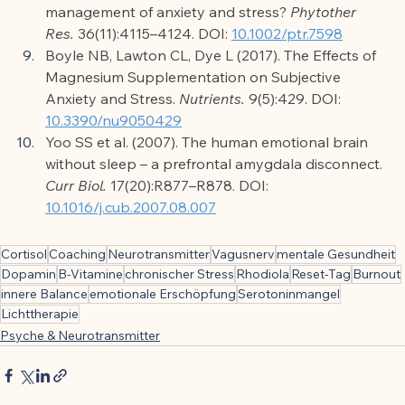
management of anxiety and stress? 
Phytother 
Res.
 36(11):4115–4124. DOI: 
10.1002/ptr.7598
Boyle NB, Lawton CL, Dye L (2017). The Effects of 
Magnesium Supplementation on Subjective 
Anxiety and Stress. 
Nutrients.
 9(5):429. DOI: 
10.3390/nu9050429
Yoo SS et al. (2007). The human emotional brain 
without sleep – a prefrontal amygdala disconnect. 
Curr Biol.
 17(20):R877–R878. DOI: 
10.1016/j.cub.2007.08.007
Cortisol
Coaching
Neurotransmitter
Vagusnerv
mentale Gesundheit
Dopamin
B-Vitamine
chronischer Stress
Rhodiola
Reset-Tag
Burnout
innere Balance
emotionale Erschöpfung
Serotoninmangel
Lichttherapie
Psyche & Neurotransmitter