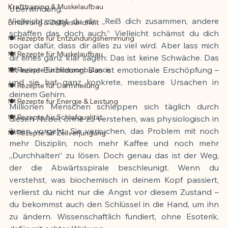
Krafttraining & Muskelaufbau
Überwindung.
Vielleicht sagst du dir: „Reiß dich zusammen, andere 
Ernährung & Zellgesundheit
schaffen das doch auch.“ Vielleicht schämst du dich 
🍽️ Rezepte für Entzündungshemmung
sogar dafür, dass dir alles zu viel wird. Aber lass mich 
🍽️ Rezepte für Muskelaufbau
dir eines ganz klar sagen: Das ist keine Schwäche. Das 
ist keine Einbildung. Das ist emotionale Erschöpfung – 
🍽️ Rezepte für Hormonbalance
und sie hat ganz konkrete, messbare Ursachen in 
🍽️ Rezepte für Darmheilung
deinem Gehirn.
🍽️ Rezepte für Energie & Leistung
Millionen Menschen schleppen sich täglich durch 
🍽️ Rezepte für Schlafqualität
diesen Nebel, ohne zu verstehen, was physiologisch in 
ihnen vorgeht. Sie versuchen, das Problem mit noch 
🍽️ Rezepte für Zellverjüngung
mehr Disziplin, noch mehr Kaffee und noch mehr 
„Durchhalten“ zu lösen. Doch genau das ist der Weg, 
der die Abwärtsspirale beschleunigt. Wenn du 
verstehst, was biochemisch in deinem Kopf passiert, 
verlierst du nicht nur die Angst vor diesem Zustand – 
du bekommst auch den Schlüssel in die Hand, um ihn 
zu ändern. Wissenschaftlich fundiert, ohne Esoterik, 