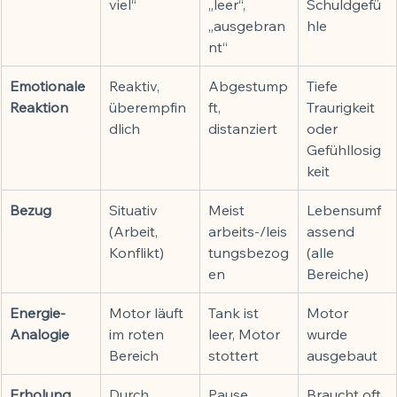
viel“
„leer“, 
Schuldgefü
„ausgebran
hle
nt“
Emotionale 
Reaktiv, 
Abgestump
Tiefe 
Reaktion
überempfin
ft, 
Traurigkeit 
dlich
distanziert
oder 
Gefühllosig
keit
Bezug
Situativ 
Meist 
Lebensumf
(Arbeit, 
arbeits-/leis
assend 
Konflikt)
tungsbezog
(alle 
en
Bereiche)
Energie-
Motor läuft 
Tank ist 
Motor 
Analogie
im roten 
leer, Motor 
wurde 
Bereich
stottert
ausgebaut
Erholung
Durch 
Pause 
Braucht oft 