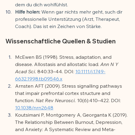
dem du dich wohlfühlst.
Hilfe holen:
 Wenn gar nichts mehr geht, such dir 
professionelle Unterstützung (Arzt, Therapeut, 
Coach). Das ist ein Zeichen von Stärke.
Wissenschaftliche Quellen & Studien
McEwen BS (1998). Stress, adaptation, and 
disease. Allostasis and allostatic load. 
Ann N Y 
Acad Sci.
 840:33–44. DOI: 
10.1111/j.1749-
6632.1998.tb09546.x
Arnsten AFT (2009). Stress signalling pathways 
that impair prefrontal cortex structure and 
function. 
Nat Rev Neurosci.
 10(6):410–422. DOI: 
10.1038/nrn2648
Koutsimani P, Montgomery A, Georganta K (2019). 
The Relationship Between Burnout, Depression, 
and Anxiety: A Systematic Review and Meta-