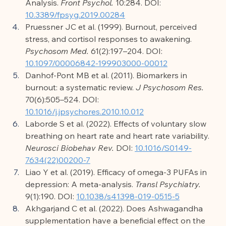
Analysis. 
Front Psychol.
 10:284. DOI: 
10.3389/fpsyg.2019.00284
Pruessner JC et al. (1999). Burnout, perceived 
stress, and cortisol responses to awakening. 
Psychosom Med.
 61(2):197–204. DOI: 
10.1097/00006842-199903000-00012
Danhof-Pont MB et al. (2011). Biomarkers in 
burnout: a systematic review. 
J Psychosom Res.
70(6):505–524. DOI: 
10.1016/j.jpsychores.2010.10.012
Laborde S et al. (2022). Effects of voluntary slow 
breathing on heart rate and heart rate variability. 
Neurosci Biobehav Rev.
 DOI: 
10.1016/S0149-
7634(22)00200-7
Liao Y et al. (2019). Efficacy of omega-3 PUFAs in 
depression: A meta-analysis. 
Transl Psychiatry.
9(1):190. DOI: 
10.1038/s41398-019-0515-5
Akhgarjand C et al. (2022). Does Ashwagandha 
supplementation have a beneficial effect on the 