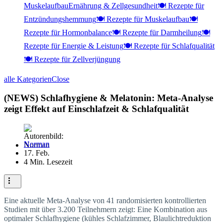
Muskelaufbau
Ernährung & Zellgesundheit
🍽️ Rezepte für
Entzündungshemmung
🍽️ Rezepte für Muskelaufbau
🍽️
Rezepte für Hormonbalance
🍽️ Rezepte für Darmheilung
🍽️
Rezepte für Energie & Leistung
🍽️ Rezepte für Schlafqualität
🍽️ Rezepte für Zellverjüngung
alle Kategorien
Close
(NEWS) Schlafhygiene & Melatonin: Meta-Analyse
zeigt Effekt auf Einschlafzeit & Schlafqualität
Norman
17. Feb.
4 Min. Lesezeit
Eine aktuelle Meta-Analyse von 41 randomisierten kontrollierten
Studien mit über 3.200 Teilnehmern zeigt: Eine Kombination aus
optimaler Schlafhygiene (kühles Schlafzimmer, Blaulichtreduktion