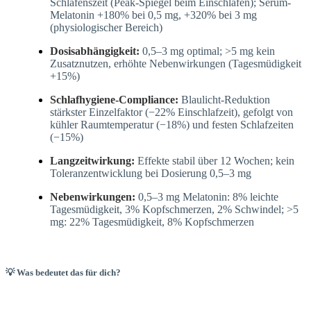
Schlafenszeit (Peak-Spiegel beim Einschlafen); Serum-
Melatonin +180% bei 0,5 mg, +320% bei 3 mg
(physiologischer Bereich)
Dosisabhängigkeit:
0,5–3 mg optimal; >5 mg kein
Zusatznutzen, erhöhte Nebenwirkungen (Tagesmüdigkeit
+15%)
Schlafhygiene-Compliance:
Blaulicht-Reduktion
stärkster Einzelfaktor (−22% Einschlafzeit), gefolgt von
kühler Raumtemperatur (−18%) und festen Schlafzeiten
(−15%)
Langzeitwirkung:
Effekte stabil über 12 Wochen; kein
Toleranzentwicklung bei Dosierung 0,5–3 mg
Nebenwirkungen:
0,5–3 mg Melatonin: 8% leichte
Tagesmüdigkeit, 3% Kopfschmerzen, 2% Schwindel; >5
mg: 22% Tagesmüdigkeit, 8% Kopfschmerzen
💡 Was bedeutet das für dich?