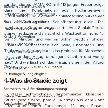
randomisiertes JAMA-RCT mit 112 jungen Frauen zeigt, 
Biochemie & Immunologie
Der Artikel wurde mit Unterstützung von 
dass die Kombination aus hochintensivem 
Nährstoffmangel & Stoffwechsel
KI erstellt und redaktionell geprüft vom 
Zirkeltraining und digitalem Schlafcoaching wirksamer 
angegebenen Autor
Psyche & Neurotransmitter
war als Training oder Schlafberatung allein. Die 
kombinierte Gruppe verbesserte ihre Schlafeffizienz 
Pflanzenheilkunde & Naturstoffe
stärker, reduzierte die nächtliche Wachzeit um rund 15 
Kinder & Prävention
bis 16 Minuten und war im Schlaf deutlich ruhiger. 
Kuren & Ernährung
Zusätzlich verbesserten sich Taille, Cholesterin und 
Triglyzeride. Was bedeutet das praktisch für Menschen 
Infektionsrisiko weltweit
mit sitzendem Alltag, unruhigen Nächten und wenig 
Mikrobiom & Parasiten
Zeit? Und wie lässt sich das Prinzip sicher in den Alltag 
Chronisch-entzündliche Erkrankungen
übersetzen?
Zellbiologie & Langlebigkeit
1. Was die Studie zeigt
Neurobiologie & mentale Gesundheit
Schmerzmittel & Entzündungshemmung
In dieser achtwöchigen, randomisierten klinischen 
Gehirn, Nerven & mentale Gesundheit
Studie (single-blind, parallel, 4-armig) aus dem Jahr 
Stoffwechsel & Energie
2026 untersuchten Forschende 112 junge Frauen 