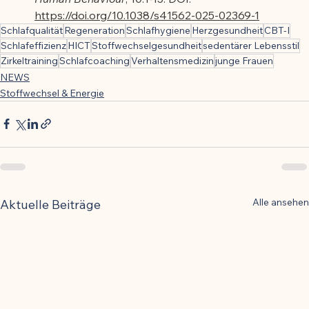
https://doi.org/10.1038/s41562-025-02369-1
Schlafqualität
Regeneration
Schlafhygiene
Herzgesundheit
CBT-I
Schlafeffizienz
HICT
Stoffwechselgesundheit
sedentärer Lebensstil
Zirkeltraining
Schlafcoaching
Verhaltensmedizin
junge Frauen
NEWS
Stoffwechsel & Energie
Alle ansehen
Aktuelle Beiträge