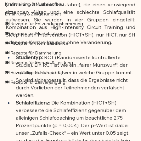
Krafttraining & Muskelaufbau
(Durchschnittsalter 23,5 Jahre), die einen vorwiegend 
sitzenden Alltag und eine schlechte Schlafqualität 
Ernährung & Zellgesundheit
aufwiesen. Sie wurden in vier Gruppen eingeteilt: 
🍽️ Rezepte für Entzündungshemmung
Kombination aus High-Intensity Circuit Training und 
🍽️ Rezepte für Muskelaufbau
Sleep Health Intervention (HICT+SH), nur HICT, nur SH 
oder eine Kontrollgruppe ohne Veränderung.
🍽️ Rezepte für Hormonbalance
🍽️ Rezepte für Darmheilung
Studientyp:
 RCT (Randomisierte kontrollierte 
🍽️ Rezepte für Energie & Leistung
Studie). Ein RCT ist wie ein „fairer Münzwurf“, der 
zufällig entscheidet, wer in welche Gruppe kommt. 
🍽️ Rezepte für Schlafqualität
So wird sichergestellt, dass die Ergebnisse nicht 
🍽️ Rezepte für Zellverjüngung
durch Vorlieben der Teilnehmenden verfälscht 
werden.
Schlafeffizienz:
 Die Kombination (HICT+SH) 
verbesserte die Schlafeffizienz gegenüber dem 
alleinigen Schlafcoaching um beachtliche 2,75 
Prozentpunkte (p = 0,004). Der p-Wert ist dabei 
unser „Zufalls-Check“ – ein Wert unter 0,05 zeigt 
an, dass das Ergebnis höchstwahrscheinlich kein 