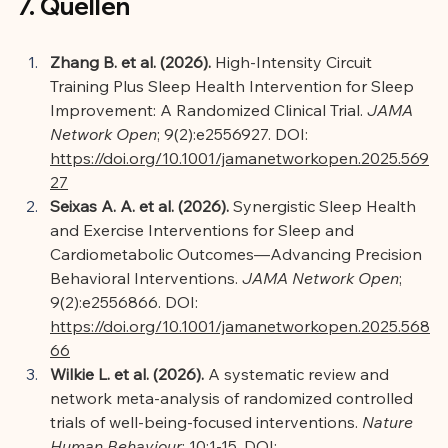
7. Quellen
Zhang B. et al. (2026).
 High-Intensity Circuit 
Training Plus Sleep Health Intervention for Sleep 
Improvement: A Randomized Clinical Trial. 
JAMA 
Network Open
; 9(2):e2556927. DOI: 
https://doi.org/10.1001/jamanetworkopen.2025.569
27
Seixas A. A. et al. (2026).
 Synergistic Sleep Health 
and Exercise Interventions for Sleep and 
Cardiometabolic Outcomes—Advancing Precision 
Behavioral Interventions. 
JAMA Network Open
; 
9(2):e2556866. DOI: 
https://doi.org/10.1001/jamanetworkopen.2025.568
66
Wilkie L. et al. (2026).
 A systematic review and 
network meta-analysis of randomized controlled 
trials of well-being-focused interventions. 
Nature 
Human Behaviour
; 10:1-15. DOI: 