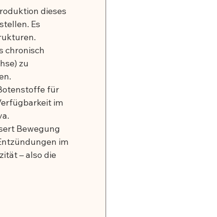
roduktion dieses 
tellen. Es 
rukturen.
s chronisch 
hse) zu 
en.
Botenstoffe für 
erfügbarkeit im 
va.
ssert Bewegung 
e Entzündungen im 
tät – also die 