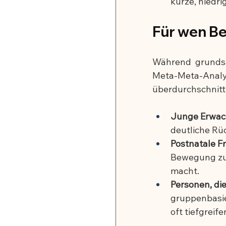
kurze, niedri
Für wen B
Während grundsät
Meta-Meta-Ana
überdurchschnittl
Junge Erwach
deutliche R
Postnatale F
Bewegung zu 
macht.
Personen, di
gruppenbasie
oft tiefgreif