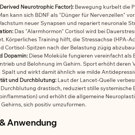
Derived Neurotrophic Factor):
 Bewegung kurbelt die P
Man kann sich BDNF als "Dünger für Nervenzellen" vors
Wachstum neuer Synapsen und repariert neuronale St
ation:
 Das "Alarmhormon" Cortisol wird bei Dauerstres
. Körperliches Training hilft, die Stressachse (HPA-Ac
nd Cortisol-Spitzen nach der Belastung zügig abzubau
nd Dopamin:
 Diese Moleküle fungieren vereinfacht als 
trieb und Belohnung im Gehirn. Sport erhöht deren V
 Spalt und wirkt damit ähnlich wie milde Antidepressi
ität und Durchblutung:
 Laut der Lancet-Quelle verbe
e Durchblutung drastisch, reduziert stille systemisch
inflammation) und erhöht die allgemeine Neuroplastizi
 Gehirns, sich positiv umzuformen.
 & Anwendung