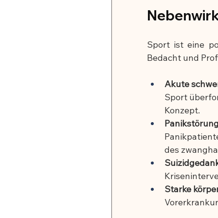
Nebenwirk
Sport ist eine p
Bedacht und Prof
Akute schwer
Sport überfor
Konzept.
Panikstörung
Panikpatient
des zwanghaf
Suizidgedan
Kriseninterve
Starke körpe
Vorerkrankun