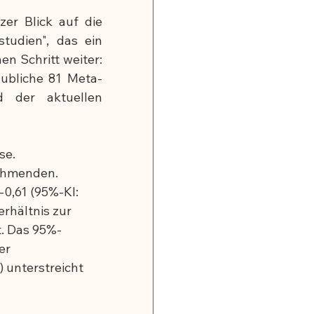
er Blick auf die 
tudien", das ein 
n Schritt weiter: 
aubliche 81 Meta-
 der aktuellen 
se.
nehmenden.
-0,61 (95%-KI: 
erhältnis zur 
t. Das 95%-
er 
 unterstreicht 