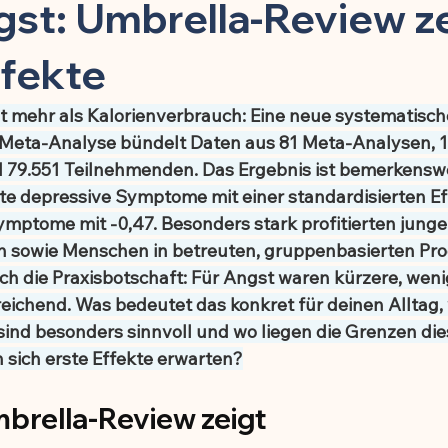
toffe
Kinder & Prävention
Kuren & Ernährung
Infekti
st: Umbrella-Review z
ffekte
Chronisch-entzündliche Erkrankungen
Zellbiologie & Langlebi
t mehr als Kalorienverbrauch: Eine neue systematisch
Meta-Analyse bündelt Daten aus 81 Meta-Analysen, 1
esundheit
Schmerzmittel & Entzündungshemmung
Gehirn
d 79.551 Teilnehmenden. Das Ergebnis ist bemerkenswer
rte depressive Symptome mit einer standardisierten Ef
ymptome mit -0,47. Besonders stark profitierten jung
Krafttraining & Muskelaufbau
Ernährung & Zellgesundheit
n sowie Menschen in betreuten, gruppenbasierten Pr
uch die Praxisbotschaft: Für Angst waren kürzere, weni
reichend. Was bedeutet das konkret für deinen Alltag,
ngshemmung
🍽️ Rezepte für Muskelaufbau
🍽️ Rezepte für
ind besonders sinnvoll und wo liegen die Grenzen die
n sich erste Effekte erwarten?
g
🍽️ Rezepte für Energie & Leistung
🍽️ Rezepte für Schlafqu
brella-Review zeigt