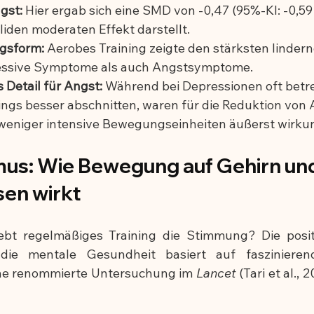
gst:
 Hier ergab sich eine SMD von -0,47 (95%-KI: -0,59 
liden moderaten Effekt darstellt.
ngsform:
 Aerobes Training zeigte den stärksten lindern
essive Symptome als auch Angstsymptome.
 Detail für Angst:
 Während bei Depressionen oft betr
ngs besser abschnitten, waren für die Reduktion von A
weniger intensive Bewegungseinheiten äußerst wirkun
us: Wie Bewegung auf Gehirn und
en wirkt
t regelmäßiges Training die Stimmung? Die posit
ie mentale Gesundheit basiert auf faszinierende
ne renommierte Untersuchung im 
Lancet
 (Tari et al., 