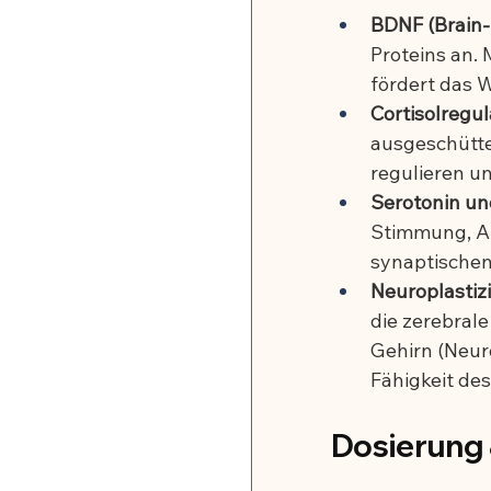
BDNF (Brain-
Proteins an. 
fördert das 
Cortisolregul
ausgeschüttet
regulieren u
Serotonin u
Stimmung, An
synaptischen
Neuroplastiz
die zerebral
Gehirn (Neuro
Fähigkeit des
Dosierung