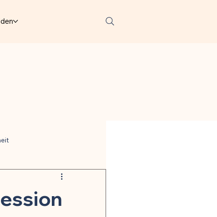
lden
eit
ter
ession