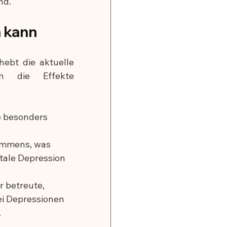
nd.
 kann
ebt die aktuelle 
n die Effekte 
e besonders 
immens, was 
ale Depression 
r betreute, 
ei Depressionen 
.