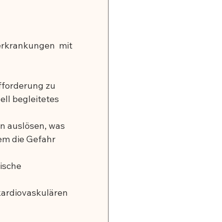
erkrankungen mit 
ufforderung zu 
ll begleitetes 
n auslösen, was 
em die Gefahr 
ische 
kardiovaskulären 