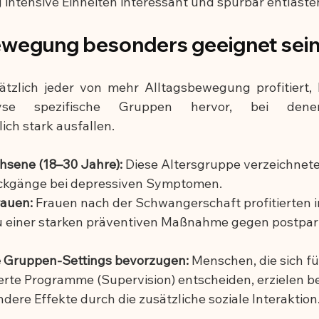
g intensive Einheiten interessant und spürbar entlaste
ewegung besonders geeignet sein
zlich jeder von mehr Alltagsbewegung profitiert, h
lyse spezifische Gruppen hervor, bei dene
ich stark ausfallen.
sene (18–30 Jahre):
 Diese Altersgruppe verzeichnet
ückgänge bei depressiven Symptomen.
rauen:
 Frauen nach der Schwangerschaft profitierten 
einer starken präventiven Maßnahme gegen postpart
e Gruppen-Settings bevorzugen:
 Menschen, die sich fü
rte Programme (Supervision) entscheiden, erzielen b
endere Effekte durch die zusätzliche soziale Interaktion