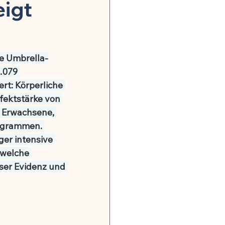
onsrisiko weltweit
eigt
gkeit
e Umbrella-
.079 
, Nerven & mentale Gesundheit
t: Körperliche 
fektstärke von 
e Erwachsene, 
ogrammen. 
ger intensive 
 welche 
 Hormonbalance
ser Evidenz und 
alität