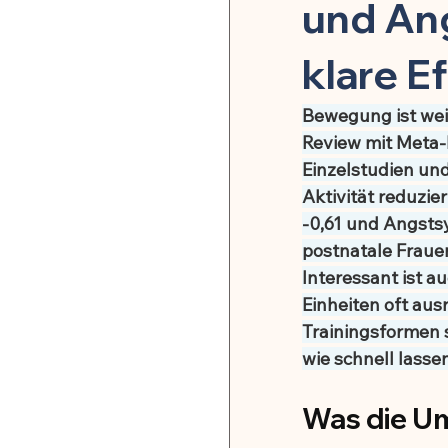
Pflanzenheilkunde & Naturs
und Ang
klare E
Mikrobiom & Parasiten
Bewegung ist wei
Review mit Meta-
Neurobiologie & mentale G
Einzelstudien un
Aktivität reduzie
-0,61 und Angsts
Stoffwechsel & Energie
postnatale Fraue
Interessant ist a
Einheiten oft aus
🍽️ Rezepte für Entzündu
Trainingsformen s
wie schnell lasse
🍽️ Rezepte für Darmheilun
Was die Um