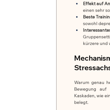
Effekt auf An
einen sehr so
Beste Traini
sowohl depr
Interessantes
Gruppensetti
kürzere und 
Mechanism
Stressachs
Warum genau heb
Bewegung auf d
Kaskaden, wie ei
belegt.