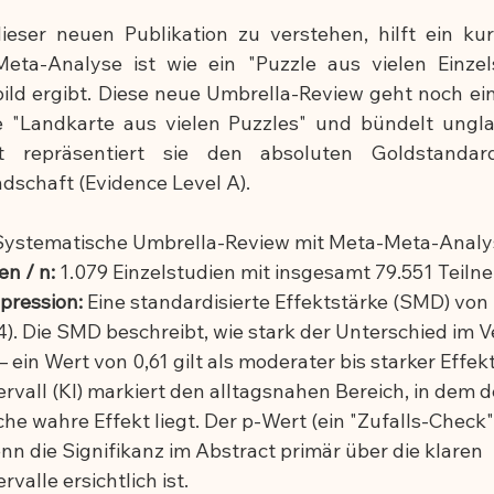
ser neuen Publikation zu verstehen, hilft ein kurz
ung
eta-Analyse ist wie ein "Puzzle aus vielen Einzels
ld ergibt. Diese neue Umbrella-Review geht noch eine
ne "Landkarte aus vielen Puzzles" und bündelt ungl
t repräsentiert sie den absoluten Goldstandard
dschaft (Evidence Level A).
Systematische Umbrella-Review mit Meta-Meta-Analy
n / n:
 1.079 Einzelstudien mit insgesamt 79.551 Teil
pression:
 Eine standardisierte Effektstärke (SMD) von 
54). Die SMD beschreibt, wie stark der Unterschied im V
– ein Wert von 0,61 gilt als moderater bis starker Effek
rvall (KI) markiert den alltagsnahen Bereich, in dem d
he wahre Effekt liegt. Der p-Wert (ein "Zufalls-Check")
nn die Signifikanz im Abstract primär über die klaren 
valle ersichtlich ist.