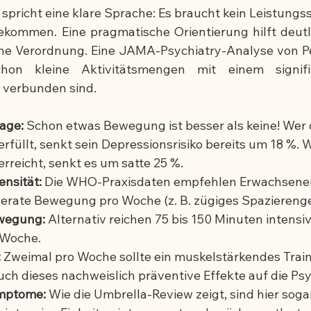
spricht eine klare Sprache: Es braucht kein Leistung
ekommen. Eine pragmatische Orientierung hilft deutli
che Verordnung. Eine JAMA-Psychiatry-Analyse von Pear
chon kleine Aktivitätsmengen mit einem signifik
o verbunden sind.
age:
 Schon etwas Bewegung ist besser als keine! Wer
füllt, senkt sein Depressionsrisiko bereits um 18 %. We
rreicht, senkt es um satte 25 %.
ensität:
 Die WHO-Praxisdaten empfehlen Erwachsenen
rate Bewegung pro Woche (z. B. zügiges Spazierenge
ewegung:
 Alternativ reichen 75 bis 150 Minuten intensiv
 Woche.
:
 Zweimal pro Woche sollte ein muskelstärkendes Train
ch dieses nachweislich präventive Effekte auf die Psy
mptome:
 Wie die Umbrella-Review zeigt, sind hier soga