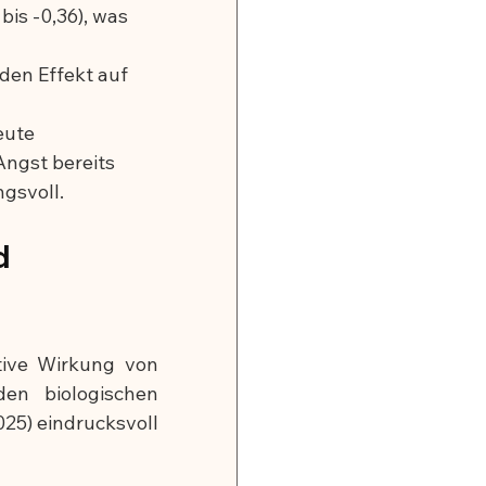
bis -0,36), was 
den Effekt auf 
eute 
ngst bereits 
gsvoll.
 
ive Wirkung von 
n biologischen 
2025) eindrucksvoll 