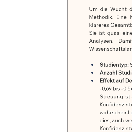
Um die Wucht die
🍽️ Rezepte für Zellverjüng
Methodik. Eine M
klareres Gesamtbi
Sie ist quasi ei
Analysen. Dami
Wissenschaftslan
Studientyp:
 
Anzahl Studie
Effekt auf De
-0,69 bis -0,
Streuung ist 
Konfidenzinte
wahrscheinlic
dies, auch we
Konfidenzinter