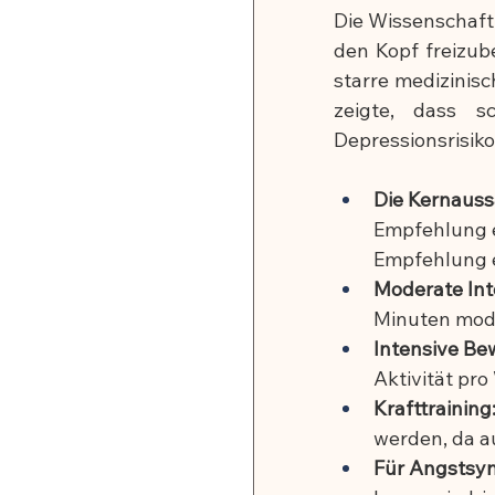
Die Wissenschaft 
den Kopf freizub
starre medizinis
zeigte, dass s
Depressionsrisik
Die Kernauss
Empfehlung er
Empfehlung e
Moderate Int
Minuten mode
Intensive B
Aktivität pro
Krafttraining
werden, da au
Für Angstsy