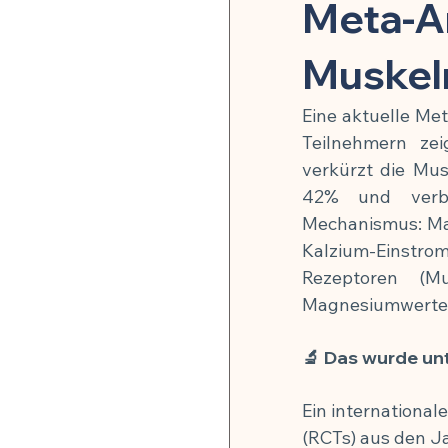
Pflanzenheilkunde & Naturs
Meta-An
Muskel
Mikrobiom & Parasiten
Eine aktuelle Met
Teilnehmern ze
Neurobiologie & mentale G
verkürzt die Mu
42% und verbes
Mechanismus: Mag
Stoffwechsel & Energie
Kalzium-Einstr
Rezeptoren (M
Magnesiumwerte. 
🍽️ Rezepte für Entzündu
🔬 Das wurde un
🍽️ Rezepte für Darmheilun
Ein international
(RCTs) aus den J