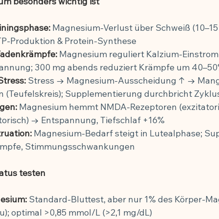
m besonders wichtig ist
ainingsphase:
 Magnesium-Verlust über Schweiß (10–15 
TP-Produktion & Protein-Synthese
Wadenkrämpfe:
 Magnesium reguliert Kalzium-Einstrom
annung; 300 mg abends reduziert Krämpfe um 40–5
Stress:
 Stress → Magnesium-Ausscheidung ↑ → Mang
n (Teufelskreis); Supplementierung durchbricht Zyklu
gen:
 Magnesium hemmt NMDA-Rezeptoren (exzitatoris
torisch) → Entspannung, Tiefschlaf +16%
ruation:
 Magnesium-Bedarf steigt in Lutealphase; Su
rämpfe, Stimmungsschwankungen
atus testen
esium:
 Standard-Bluttest, aber nur 1% des Körper-Ma
u); optimal >0,85 mmol/L (>2,1 mg/dL)