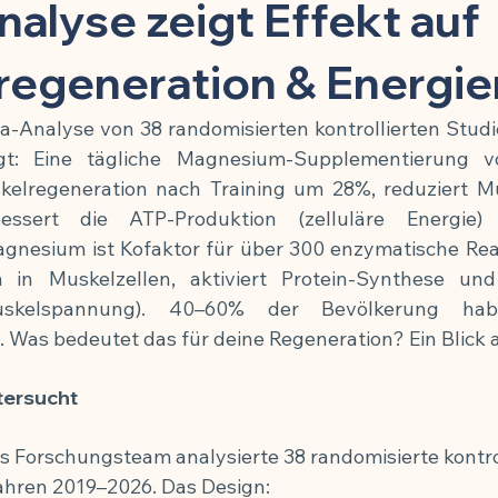
toffe
Kinder & Prävention
Kuren & Ernährung
Infekti
alyse zeigt Effekt auf
regeneration & Energie
Chronisch-entzündliche Erkrankungen
Zellbiologie & Langlebi
a-Analyse von 38 randomisierten kontrollierten Studi
igt: Eine tägliche Magnesium-Supplementierung 
esundheit
Schmerzmittel & Entzündungshemmung
Gehirn
skelregeneration nach Training um 28%, reduziert M
sert die ATP-Produktion (zelluläre Energie) si
nesium ist Kofaktor für über 300 enzymatische Reakt
Krafttraining & Muskelaufbau
Ernährung & Zellgesundheit
om in Muskelzellen, aktiviert Protein-Synthese 
uskelspannung). 40–60% der Bevölkerung habe
Was bedeutet das für deine Regeneration? Ein Blick a
ngshemmung
🍽️ Rezepte für Muskelaufbau
🍽️ Rezepte für
tersucht
g
🍽️ Rezepte für Energie & Leistung
🍽️ Rezepte für Schlafqu
es Forschungsteam analysierte 38 randomisierte kontro
ahren 2019–2026. Das Design: