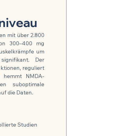
onsrisiko weltweit
niveau
gkeit
en mit über 2.800 
von 300–400 mg 
, Nerven & mentale Gesundheit
uskelkrämpfe um 
gnifikant. Der 
ionen, reguliert 
und hemmt NMDA-
n suboptimale 
uf die Daten.
 Hormonbalance
alität
llierte Studien 