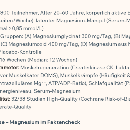
ung
.800 Teilnehmer, Alter 20–60 Jahre, körperlich aktive
heiten/Woche), latenter Magnesium-Mangel (Serum-Mg
mal >0,85 mmol/L)
 Gruppen: (A) Magnesiumglycinat 300 mg/Tag, (B) Ma
 (C) Magnesiumoxid 400 mg/Tag, (D) Magnesium aus 
Placebo-Kontrolle
–16 Wochen (Median: 12 Wochen)
ameter:
 Muskelregeneration (Creatinkinase CK, Lakt
iver Muskelkater DOMS), Muskelkrämpfe (Häufigkeit & 
ntrazelluläres Mg²⁺, ATP/ADP-Ratio), Schlafqualität (PSQ
 Energieniveau, Serum-Magnesium
ität:
 32/38 Studien High-Quality (Cochrane Risk-of-Bias
rate-Quality
se – Magnesium im Faktencheck