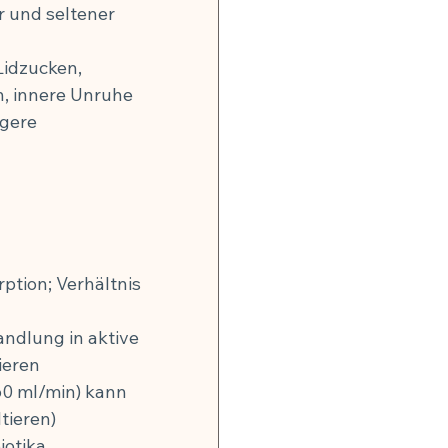
r und seltener 
idzucken, 
, innere Unruhe
gere 
tion; Verhältnis 
ndlung in aktive 
ieren
60 ml/min) kann 
tieren)
otika 