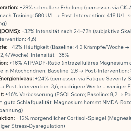
ration:
 −28% schnellere Erholung (gemessen via CK-A
ach Training: 580 U/L → Post-Intervention: 418 U/L; s
ng)
 (DOMS):
 −32% Intensität nach 24–72h (subjektive Skal
tervention: 4,6)
fe:
 −42% Häufigkeit (Baseline: 4,2 Krämpfe/Woche → 
 2,4/Woche); Intensität −38%
on:
 +18% ATP/ADP-Ratio (intrazelluläres Magnesium al
in Mitochondrien; Baseline: 2,8 → Post-Intervention: 
Energieniveau:
 +24% (gemessen via Fatigue Severity S
 → Post-Intervention: 3,6; niedrigere Werte = weniger
t:
 +16% Verbesserung (PSQI-Score; Baseline: 8,2 → Pos
5 = gute Schlafqualität; Magnesium hemmt NMDA-Rez
spannung)
ktion:
 −12% morgendlicher Cortisol-Spiegel (Magnesi
ger Stress-Dysregulation)