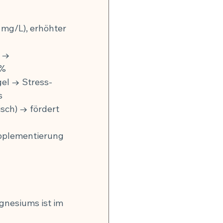
mg/L), erhöhter 
 → 
0%
el → Stress-
s
ch) → fördert 
pplementierung 
gnesiums ist im 