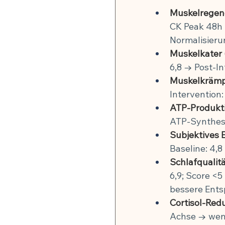
Muskelregene
CK Peak 48h n
Normalisieru
Muskelkater
6,8 → Post-In
Muskelkrämp
Intervention:
ATP-Produkti
ATP-Synthese 
Subjektives 
Baseline: 4,8
Schlafqualitä
6,9; Score <
bessere Ent
Cortisol-Redu
Achse → weni