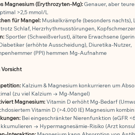
res Magnesium (Erythrozyten-Mg):
 Genauer, aber teure
ptimal >2,5 mmol/L
chen für Mangel:
 Muskelkrämpfe (besonders nachts), L
trotz Schlaf, Herzrhythmusstörungen, Kopfschmerzen
n:
 Sportler (Schweißverlust), ältere Erwachsene (gerin
Diabetiker (erhöhte Ausscheidung), Diuretika-Nutzer, 
mpenhemmer (PPI) hemmen Mg-Aufnahme
 Vorsicht
etition:
 Kalzium & Magnesium konkurrieren um Absorp
timal (zu viel Kalzium → Mg-Mangel)
tiviert Magnesium:
 Vitamin D erhöht Mg-Bedarf (Umwa
ochdosiertem Vitamin D (>4.000 IE) Magnesium kombin
nkungen:
 Bei eingeschränkter Nierenfunktion (eGFR <
kumulieren → Hypermagnesämie-Risiko (Arzt konsul
-Interaktion:
 Magnesium kann Absorption von Antibi