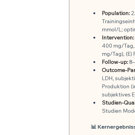
🍽️ Rezepte für Zellverjüng
Population:
 2
Trainingsein
mmol/L; opti
Intervention:
400 mg/Tag,
mg/Tag), (E) 
Follow-up:
 8
Outcome-Par
LDH, subjekt
Produktion (i
subjektives
Studien-Qual
Studien Mode
📊 Kernergebnis