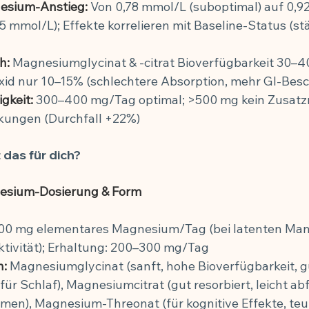
sium-Anstieg:
 Von 0,78 mmol/L (suboptimal) auf 0,9
5 mmol/L); Effekte korrelieren mit Baseline-Status (s
h:
 Magnesiumglycinat & -citrat Bioverfügbarkeit 30–4
d nur 10–15% (schlechtere Absorption, mehr GI-Bes
gkeit:
 300–400 mg/Tag optimal; >500 mg kein Zusatz
kungen (Durchfall +22%)
das für dich?
nesium-Dosierung & Form
00 mg elementares Magnesium/Tag (bei latenten Mang
ktivität); Erhaltung: 200–300 mg/Tag
n:
 Magnesiumglycinat (sanft, hohe Bioverfügbarkeit, gu
für Schlaf), Magnesiumcitrat (gut resorbiert, leicht a
en), Magnesium-Threonat (für kognitive Effekte, teu