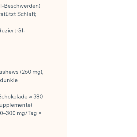
GI-Beschwerden)
stützt Schlaf); 
uziert GI-
ashews (260 mg), 
 dunkle 
Schokolade ≈ 380 
Supplemente)
0–300 mg/Tag = 