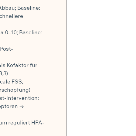
bbau; Baseline: 
chnellere 
a 0–10; Baseline: 
Post-
s Kofaktor für 
3,3)
cale FSS; 
 Erschöpfung)
t-Intervention: 
eptoren → 
um reguliert HPA-