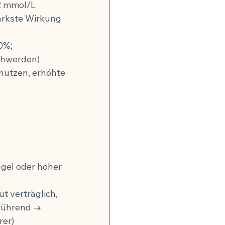
2 mmol/L 
tärkste Wirkung 
0%; 
chwerden)
nutzen, erhöhte 
el oder hoher 
t verträglich, 
bführend → 
rer)