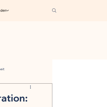
lden
eit
ter
ation: