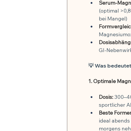
Serum-Magne
(optimal >0,8
bei Mangel)
Formvergleic
Magnesiumoxi
Dosisabhängi
GI-Nebenwir
💡 Was bedeutet 
1. Optimale Mag
Dosis:
 300–4
sportlicher A
Beste Forme
ideal abends 
morgens nehm