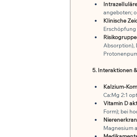
Intrazellulä
angeboten; o
Klinische Zei
Erschöpfung 
Risikogruppe
Absorption), 
Protonenpu
5. Interaktionen &
Kalzium-Komp
Ca:Mg 2:1 op
Vitamin D ak
Form); bei h
Nierenerkra
Magnesium ak
Medikamenten