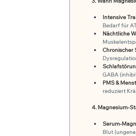
3. Wann Magnesiu
Intensive Tr
Bedarf für A
Nächtliche 
Muskelentsp
Chronischer 
Dysregulatio
Schlafstörun
GABA (inhibi
PMS & Menst
reduziert K
4. Magnesium-St
Serum-Magn
Blut (ungena