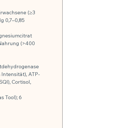
 Erwachsene (≥3 
 0,7–0,85 
gnesiumcitrat 
Nahrung (>400 
atdehydrogenase 
Intensität), ATP-
I), Cortisol, 
 Tool); 6 