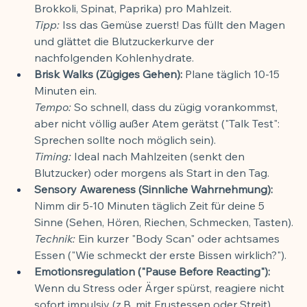
Brokkoli, Spinat, Paprika) pro Mahlzeit.
Tipp:
 Iss das Gemüse zuerst! Das füllt den Magen 
und glättet die Blutzuckerkurve der 
nachfolgenden Kohlenhydrate.
Brisk Walks (Zügiges Gehen):
 Plane täglich 10-15 
Minuten ein.
Tempo:
 So schnell, dass du zügig vorankommst, 
aber nicht völlig außer Atem gerätst ("Talk Test": 
Sprechen sollte noch möglich sein).
Timing:
 Ideal nach Mahlzeiten (senkt den 
Blutzucker) oder morgens als Start in den Tag.
Sensory Awareness (Sinnliche Wahrnehmung):
Nimm dir 5-10 Minuten täglich Zeit für deine 5 
Sinne (Sehen, Hören, Riechen, Schmecken, Tasten).
Technik:
 Ein kurzer "Body Scan" oder achtsames 
Essen ("Wie schmeckt der erste Bissen wirklich?").
Emotionsregulation ("Pause Before Reacting"):
Wenn du Stress oder Ärger spürst, reagiere nicht 
sofort impulsiv (z.B. mit Frustessen oder Streit).