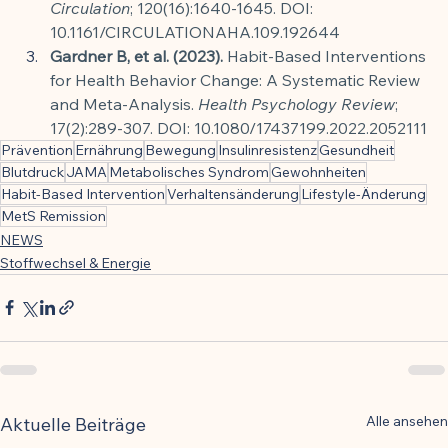
Circulation
; 120(16):1640-1645. DOI: 
10.1161/CIRCULATIONAHA.109.192644
Gardner B, et al. (2023).
 Habit-Based Interventions 
for Health Behavior Change: A Systematic Review 
and Meta-Analysis. 
Health Psychology Review
; 
17(2):289-307. DOI: 10.1080/17437199.2022.2052111
Prävention
Ernährung
Bewegung
Insulinresistenz
Gesundheit
Blutdruck
JAMA
Metabolisches Syndrom
Gewohnheiten
Habit-Based Intervention
Verhaltensänderung
Lifestyle-Änderung
MetS Remission
NEWS
Stoffwechsel & Energie
Alle ansehen
Aktuelle Beiträge