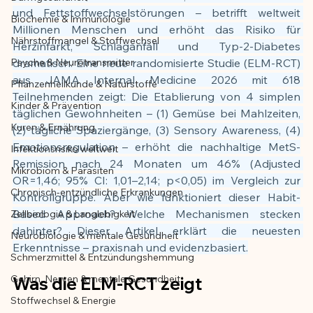
und Fettstoffwechselstörungen – betrifft weltweit 
Biochemie & Immunologie
Der Artikel wurde mit Unterstützung von 
Millionen Menschen und erhöht das Risiko für 
Nährstoffmangel & Stoffwechsel
KI erstellt und redaktionell geprüft vom 
Herzinfarkt, Schlaganfall und Typ-2-Diabetes 
angegebenen Autor
Psyche & Neurotransmitter
dramatisch. Eine neue randomisierte Studie (ELM-RCT) 
aus JAMA Internal Medicine 2026 mit 618 
Pflanzenheilkunde & Naturstoffe
Teilnehmenden zeigt: Die Etablierung von 4 simplen 
Kinder & Prävention
täglichen Gewohnheiten – (1) Gemüse bei Mahlzeiten, 
Kuren & Ernährung
(2) tägliche Spaziergänge, (3) Sensory Awareness, (4) 
Emotionsregulation – erhöht die nachhaltige MetS-
Infektionsrisiko weltweit
Remission nach 24 Monaten um 46% (Adjusted 
Mikrobiom & Parasiten
OR=1,46; 95% CI: 1,01–2,14; p<0,05) im Vergleich zur 
Chronisch-entzündliche Erkrankungen
Kontrollgruppe. Aber wie funktioniert dieser Habit-
Based Approach? Welche Mechanismen stecken 
Zellbiologie & Langlebigkeit
dahinter? Dieser Artikel erklärt die neuesten 
Neurobiologie & mentale Gesundheit
Erkenntnisse – praxisnah und evidenzbasiert.
Schmerzmittel & Entzündungshemmung
Gehirn, Nerven & mentale Gesundheit
Was die ELM-RCT zeigt
Stoffwechsel & Energie