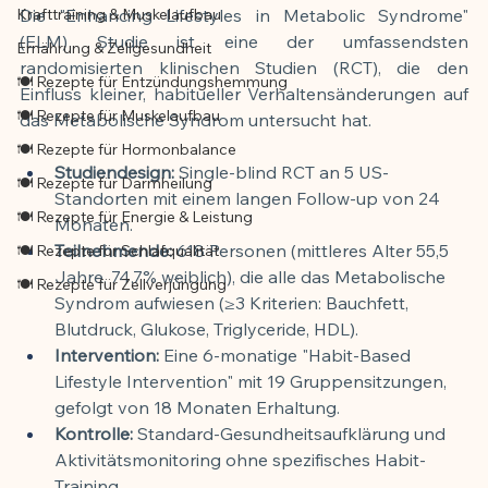
Krafttraining & Muskelaufbau
Die "Enhancing Lifestyles in Metabolic Syndrome" 
(ELM) Studie ist eine der umfassendsten 
Ernährung & Zellgesundheit
randomisierten klinischen Studien (RCT), die den 
🍽️ Rezepte für Entzündungshemmung
Einfluss kleiner, habitueller Verhaltensänderungen auf 
🍽️ Rezepte für Muskelaufbau
das Metabolische Syndrom untersucht hat.
🍽️ Rezepte für Hormonbalance
Studiendesign:
 Single-blind RCT an 5 US-
🍽️ Rezepte für Darmheilung
Standorten mit einem langen Follow-up von 24 
🍽️ Rezepte für Energie & Leistung
Monaten.
Teilnehmende:
 618 Personen (mittleres Alter 55,5 
🍽️ Rezepte für Schlafqualität
Jahre, 74,7% weiblich), die alle das Metabolische 
🍽️ Rezepte für Zellverjüngung
Syndrom aufwiesen (≥3 Kriterien: Bauchfett, 
Blutdruck, Glukose, Triglyceride, HDL).
Intervention:
 Eine 6-monatige "Habit-Based 
Lifestyle Intervention" mit 19 Gruppensitzungen, 
gefolgt von 18 Monaten Erhaltung.
Kontrolle:
 Standard-Gesundheitsaufklärung und 
Aktivitätsmonitoring ohne spezifisches Habit-
Training.