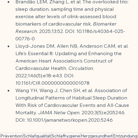
Brandão LEM, Zhang L, et al. The overlooked trio: 
sleep duration, sampling time and physical 
exercise alter levels of olink-assessed blood 
biomarkers of cardiovascular risk. 
Biomarker 
Research
. 2025;13:52. DOI: 10.1186/s40364-025-
00776-0
Lloyd-Jones DM, Allen NB, Anderson CAM, et al. 
Life's Essential 8: Updating and Enhancing the 
American Heart Association's Construct of 
Cardiovascular Health. 
Circulation
. 
2022;146(5):e18-e43. DOI: 
10.1161/CIR.0000000000001078
Wang YH, Wang J, Chen SH, et al. Association of 
Longitudinal Patterns of Habitual Sleep Duration 
With Risk of Cardiovascular Events and All-Cause 
Mortality. 
JAMA Netw Open
. 2020;3(5):e205246. 
DOI: 10.1001/jamanetworkopen.2020.5246
Prävention
Schlafqualität
Schlafhygiene
Herzgesundheit
Entzündung