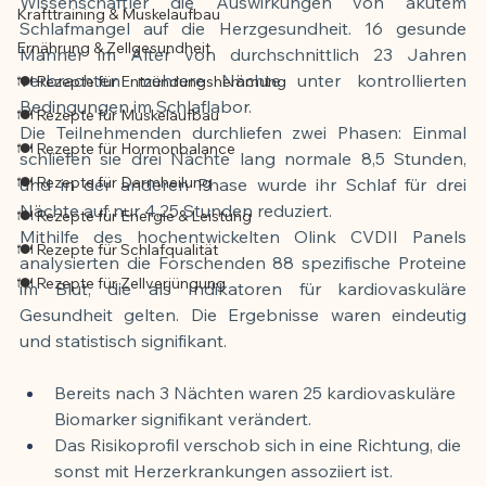
Wissenschaftler die Auswirkungen von akutem 
Krafttraining & Muskelaufbau
Schlafmangel auf die Herzgesundheit. 16 gesunde 
Ernährung & Zellgesundheit
Männer im Alter von durchschnittlich 23 Jahren 
verbrachten mehrere Nächte unter kontrollierten 
🍽️ Rezepte für Entzündungshemmung
Bedingungen im Schlaflabor.
🍽️ Rezepte für Muskelaufbau
Die Teilnehmenden durchliefen zwei Phasen: Einmal 
🍽️ Rezepte für Hormonbalance
schliefen sie drei Nächte lang normale 8,5 Stunden, 
🍽️ Rezepte für Darmheilung
und in der anderen Phase wurde ihr Schlaf für drei 
Nächte auf nur 4,25 Stunden reduziert.
🍽️ Rezepte für Energie & Leistung
Mithilfe des hochentwickelten Olink CVDII Panels 
🍽️ Rezepte für Schlafqualität
analysierten die Forschenden 88 spezifische Proteine 
🍽️ Rezepte für Zellverjüngung
im Blut, die als Indikatoren für kardiovaskuläre 
Gesundheit gelten. Die Ergebnisse waren eindeutig 
und statistisch signifikant.
Bereits nach 3 Nächten waren 25 kardiovaskuläre 
Biomarker signifikant verändert.
Das Risikoprofil verschob sich in eine Richtung, die 
sonst mit Herzerkrankungen assoziiert ist.