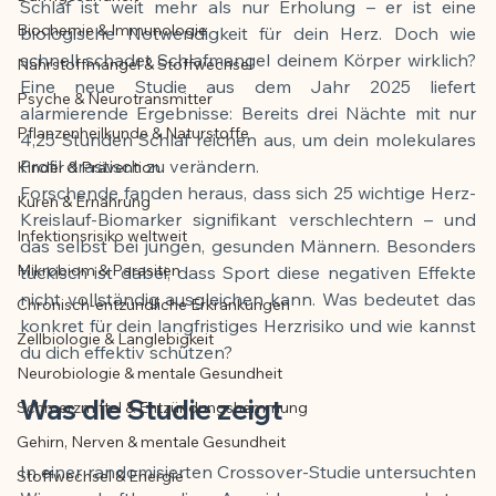
Schlaf ist weit mehr als nur Erholung – er ist eine 
Biochemie & Immunologie
biologische Notwendigkeit für dein Herz. Doch wie 
Der Artikel wurde mit Unterstützung von 
schnell schadet Schlafmangel deinem Körper wirklich? 
Nährstoffmangel & Stoffwechsel
KI erstellt und redaktionell geprüft vom 
Eine neue Studie aus dem Jahr 2025 liefert 
angegebenen Autor
Psyche & Neurotransmitter
alarmierende Ergebnisse: Bereits drei Nächte mit nur 
Pflanzenheilkunde & Naturstoffe
4,25 Stunden Schlaf reichen aus, um dein molekulares 
Profil drastisch zu verändern.
Kinder & Prävention
Forschende fanden heraus, dass sich 25 wichtige Herz-
Kuren & Ernährung
Kreislauf-Biomarker signifikant verschlechtern – und 
Infektionsrisiko weltweit
das selbst bei jungen, gesunden Männern. Besonders 
Mikrobiom & Parasiten
tückisch ist dabei, dass Sport diese negativen Effekte 
nicht vollständig ausgleichen kann. Was bedeutet das 
Chronisch-entzündliche Erkrankungen
konkret für dein langfristiges Herzrisiko und wie kannst 
Zellbiologie & Langlebigkeit
du dich effektiv schützen?
Neurobiologie & mentale Gesundheit
Was die Studie zeigt
Schmerzmittel & Entzündungshemmung
Gehirn, Nerven & mentale Gesundheit
In einer randomisierten Crossover-Studie untersuchten 
Stoffwechsel & Energie