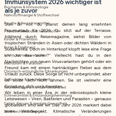
Immunsystem 2026 wichtiger ist 
Biochemie & Immunologie
Der Artikel wurde mit Unterstützung von 
als je zuvor
Nährstoffmangel & Stoffwechsel
KI erstellt und redaktionell geprüft vom 
angegebenen Autor
Psyche & Neurotransmitter
Stell dir vor, du planst deinen lang ersehnten 
Traumurlaub für 2026. Du sitzt auf der Terrasse, 
Pflanzenheilkunde & Naturstoffe
blätterst durch Reisemagazine, siehst Bilder von 
Kinder & Prävention
tropischen Stränden in Asien oder dichten Wäldern in 
Kuren & Ernährung
Südamerika. Doch im Hinterkopf klopft leise eine Frage 
an: „Ist das sicher?“ Vielleicht hast du in den 
Infektionsrisiko weltweit
Nachrichten von neuen Virusvarianten gehört oder ein 
Mikrobiom & Parasiten
Freund kam mit einem hartnäckigen Fieber aus dem 
Chronisch-entzündliche Erkrankungen
Urlaub zurück. Diese Sorge ist nicht unbegründet, aber 
Zellbiologie & Langlebigkeit
sie sollte dich nicht lähmen. Sie ist vielmehr eine 
Einladung, dich vorzubereiten.
Neurobiologie & mentale Gesundheit
Wir leben in einer Ära, in der mikroskopisch kleine 
Schmerzmittel & Entzündungshemmung
Lebewesen – Viren, Bakterien und Parasiten – genauso 
Gehirn, Nerven & mentale Gesundheit
globalisiert sind wie wir. Das Jahr 2026 markiert dabei 
einen Wendepunkt. Klimatische Veränderungen 
Stoffwechsel & Energie