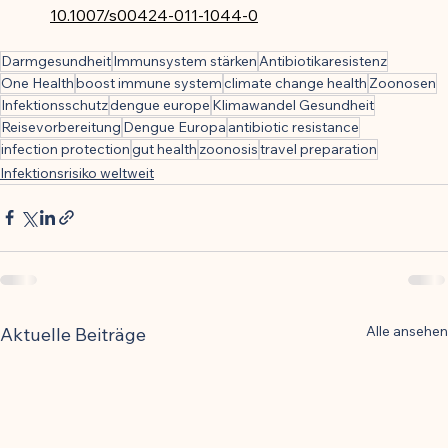
10.1007/s00424-011-1044-0
Darmgesundheit
Immunsystem stärken
Antibiotikaresistenz
One Health
boost immune system
climate change health
Zoonosen
Infektionsschutz
dengue europe
Klimawandel Gesundheit
Reisevorbereitung
Dengue Europa
antibiotic resistance
infection protection
gut health
zoonosis
travel preparation
Infektionsrisiko weltweit
Alle ansehen
Aktuelle Beiträge