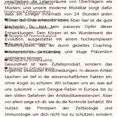
verschieben die Lebensräume von Überträgern wie 
Krafttraining & Muskelaufbau
Mücken, und unsere moderne Mobilität sorgt dafür, 
Ernährung & Zellgesundheit
dass ein Erreger innerhalb von 24 Stunden jeden 
🍽️ Rezepte für Entzündungshemmung
Winkel der Erde erreichen kann. Aber hier ist die gute 
Nachricht: Du bist kein passives Opfer dieser 
🍽️ Rezepte für Muskelaufbau
Entwicklungen. Dein Körper ist ein Wunderwerk der 
🍽️ Rezepte für Hormonbalance
Evolution, ausgestattet mit einem hochkomplexen 
🍽️ Rezepte für Darmheilung
Abwehrsystem, das wir durch gezieltes Coaching, 
biochemisches Verständnis und kluge Prävention 
🍽️ Rezepte für Energie & Leistung
optimieren können.
🍽️ Rezepte für Schlafqualität
Gesundheit ist kein Zufallsprodukt, sondern das 
🍽️ Rezepte für Zellverjüngung
Ergebnis bewusster Entscheidungen. In diesem Artikel 
tauchen wir tief in die wissenschaftlichen Fakten ein, 
ohne Angst zu schüren. Wir schauen uns an, was auf 
uns zukommt – von Dengue-Fieber in Europa bis zu 
den stillen Gefahren der Antibiotikaresistenzen. Aber 
vor allem zeige ich dir, wie du die Kontrolle behältst. Wir 
nutzen die Prinzipien der Zellbiologie und 
Immunologie, um dich nicht nur zu schützen, sondern 