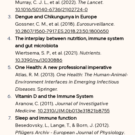
Murray, C. J. L., et al. (2022). 
The Lancet
. 
10.1016/S0140-6736(21)02724-0
Dengue and Chikungunya in Europe
Gossner, C. M., et al. (2018). 
Eurosurveillance
. 
10.2807/1560-7917.ES.2018.23.50.1800650
The interplay between nutrition, immune system 
and gut microbiota
Wiertsema, S. P., et al. (2021). 
Nutrients
. 
10.3390/nu13030886
One Health: A new professional imperative
Atlas, R. M. (2013). 
One Health: The Human-Animal-
Environment Interfaces in Emerging Infectious 
Diseases
. Springer.
Vitamin D and the Immune System
Aranow, C. (2011). 
Journal of Investigative 
Medicine
. 
10.2310/JIM.0b013e31821b8755
Sleep and immune function
Besedovsky, L., Lange, T., & Born, J. (2012). 
Pflügers Archiv - European Journal of Physiology
. 