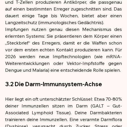
und T-Zellen produzieren Antikörper, die passgenau 
auf einen bestimmten Erreger zugeschnitten sind. Das 
dauert einige Tage bis Wochen, bietet aber einen 
Langzeitschutz (immunologisches Gedächtnis).
Impfungen nutzen genau diesen Mechanismus des 
erlernten Systems: Sie präsentieren dem Körper einen 
„Steckbrief“ des Erregers, damit er die Waffen schon 
vor dem ersten echten Kontakt produzieren kann. Für 
2026 werden neue Impftechnologien (wie mRNA-
Weiterentwicklungen oder Vektor-Impfstoffe gegen 
Dengue und Malaria) eine entscheidende Rolle spielen.
3.2 Die Darm-Immunsystem-Achse
Hier liegt ein oft unterschätzter Schlüssel: Etwa 70-80% 
deiner Immunzellen sitzen im Darm (GALT – Gut-
Associated Lymphoid Tissue). Deine Darmbakterien 
trainieren deine Immunzellen. Eine verarmte Darmflora 
(Dysbiose), verursacht durch Zucker, Stress oder 