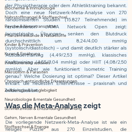
der Physiotherapie oder dem Athletiktraining bekannt. 
Biochemie & Immunologie
Der Artikel wurde mit Unterstützung von 
Doch eine neue Netzwerk-Meta-Analyse von 270 
Nährstoffmangel & Stoffwechsel
KI erstellt und redaktionell geprüft vom 
randomisierten Studien (15.827 Teilnehmende) im 
angegebenen Autor
Psyche & Neurotransmitter
renommierten JAMA Network Open zeigt: 
Isometrische Übungen senken den Blutdruck 
Pflanzenheilkunde & Naturstoffe
durchschnittlich um 8,24/4,00 mmHg 
Kinder & Prävention
(systolisch/diastolisch) – und damit deutlich stärker als 
Kuren & Ernährung
Ausdauertraining (4,49/2,53 mmHg), klassisches 
Krafttraining (4,55/3,04 mmHg) oder HIIT (4,08/2,50 
Infektionsrisiko weltweit
mmHg). Aber wie funktioniert Isometric Training 
Mikrobiom & Parasiten
genau? Welche Dosierung ist optimal? Dieser Artikel 
Chronisch-entzündliche Erkrankungen
erklärt die neuesten Erkenntnisse – praxisnah und 
evidenzbasiert.
Zellbiologie & Langlebigkeit
Neurobiologie & mentale Gesundheit
Was die Meta-Analyse zeigt
Schmerzmittel & Entzündungshemmung
Gehirn, Nerven & mentale Gesundheit
Die vorliegende Netzwerk-Meta-Analyse ist wie ein 
Stoffwechsel & Energie
riesiges Puzzle aus 270 Einzelstudien, die 