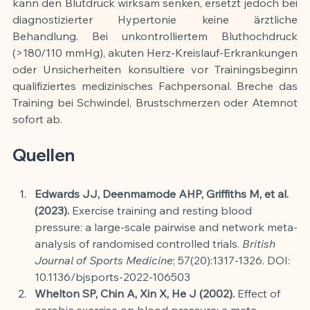
kann den Blutdruck wirksam senken, ersetzt jedoch bei 
diagnostizierter Hypertonie keine ärztliche 
Behandlung. Bei unkontrolliertem Bluthochdruck 
(>180/110 mmHg), akuten Herz-Kreislauf-Erkrankungen 
oder Unsicherheiten konsultiere vor Trainingsbeginn 
qualifiziertes medizinisches Fachpersonal. Breche das 
Training bei Schwindel, Brustschmerzen oder Atemnot 
sofort ab.
Quellen
Edwards JJ, Deenmamode AHP, Griffiths M, et al. 
(2023).
 Exercise training and resting blood 
pressure: a large-scale pairwise and network meta-
analysis of randomised controlled trials. 
British 
Journal of Sports Medicine
; 57(20):1317-1326. DOI: 
10.1136/bjsports-2022-106503
Whelton SP, Chin A, Xin X, He J (2002).
 Effect of 
aerobic exercise on blood pressure: a meta-