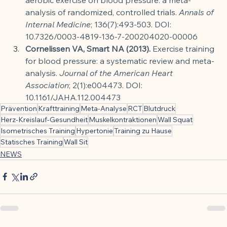
analysis of randomized, controlled trials. 
Annals of 
Internal Medicine
; 136(7):493-503. DOI: 
10.7326/0003-4819-136-7-200204020-00006
Cornelissen VA, Smart NA (2013).
 Exercise training 
for blood pressure: a systematic review and meta-
analysis. 
Journal of the American Heart 
Association
; 2(1):e004473. DOI: 
10.1161/JAHA.112.004473
Prävention
Krafttraining
Meta-Analyse
RCT
Blutdruck
Herz-Kreislauf-Gesundheit
Muskelkontraktionen
Wall Squat
Isometrisches Training
Hypertonie
Training zu Hause
Statisches Training
Wall Sit
NEWS