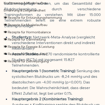
Krafttraining & Muskelaufbau
zusammengefügt wurden, um das Gesamtbild der 
Blutdrucksenkung durch verschiedene 
Ernährung & Zellgesundheit
Trainingsformen zu verstehen. Mit über 15.000 
🍽️ Rezepte für Entzündungshemmung
Teilnehmenden liefert sie eine extrem robuste 
🍽️ Rezepte für Muskelaufbau
Datengrundlage.
🍽️ Rezepte für Hormonbalance
Studientyp:
 Netzwerk-Meta-Analyse (vergleicht 
🍽️ Rezepte für Darmheilung
verschiedene Interventionen direkt und indirekt 
🍽️ Rezepte für Energie & Leistung
miteinander).
Anzahl Studien / n:
 270 randomisierte kontrollierte 
🍽️ Rezepte für Schlafqualität
Studien (RCTs) mit insgesamt 15.827 
🍽️ Rezepte für Zellverjüngung
Teilnehmenden.
Hauptergebnis 1 (Isometric Training):
 Senkung des 
systolischen Blutdrucks um -8,24 mmHg und des 
diastolischen um -4,00 mmHg (p<0,001). Das 
bedeutet: Die Wahrscheinlichkeit, dass dieser 
Effekt Zufall ist, liegt bei unter 0,1%.
Hauptergebnis 2 (Kombiniertes Training):
Ausdauer + Krafttraining senkte den Blutdruck um 