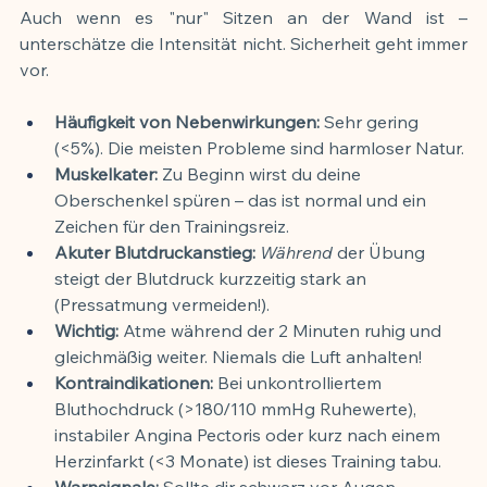
Auch wenn es "nur" Sitzen an der Wand ist – 
unterschätze die Intensität nicht. Sicherheit geht immer 
vor.
Häufigkeit von Nebenwirkungen:
 Sehr gering 
(<5%). Die meisten Probleme sind harmloser Natur.
Muskelkater:
 Zu Beginn wirst du deine 
Oberschenkel spüren – das ist normal und ein 
Zeichen für den Trainingsreiz.
Akuter Blutdruckanstieg:
Während
 der Übung 
steigt der Blutdruck kurzzeitig stark an 
(Pressatmung vermeiden!).
Wichtig:
 Atme während der 2 Minuten ruhig und 
gleichmäßig weiter. Niemals die Luft anhalten!
Kontraindikationen:
 Bei unkontrolliertem 
Bluthochdruck (>180/110 mmHg Ruhewerte), 
instabiler Angina Pectoris oder kurz nach einem 
Herzinfarkt (<3 Monate) ist dieses Training tabu.
Warnsignale:
 Sollte dir schwarz vor Augen 