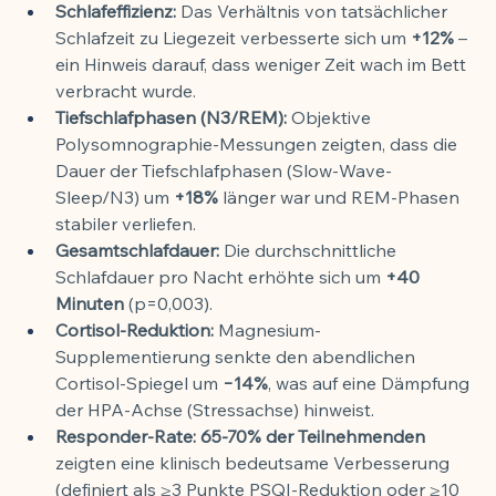
Schlafeffizienz:
 Das Verhältnis von tatsächlicher 
Schlafzeit zu Liegezeit verbesserte sich um 
+12%
 – 
ein Hinweis darauf, dass weniger Zeit wach im Bett 
verbracht wurde.
Tiefschlafphasen (N3/REM):
 Objektive 
Polysomnographie-Messungen zeigten, dass die 
Dauer der Tiefschlafphasen (Slow-Wave-
Sleep/N3) um 
+18%
 länger war und REM-Phasen 
stabiler verliefen.
Gesamtschlafdauer:
 Die durchschnittliche 
Schlafdauer pro Nacht erhöhte sich um 
+40 
Minuten
 (p=0,003).
Cortisol-Reduktion:
 Magnesium-
Supplementierung senkte den abendlichen 
Cortisol-Spiegel um 
−14%
, was auf eine Dämpfung 
der HPA-Achse (Stressachse) hinweist.
Responder-Rate:
65-70% der Teilnehmenden
zeigten eine klinisch bedeutsame Verbesserung 
(definiert als ≥3 Punkte PSQI-Reduktion oder ≥10 