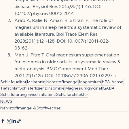
disease. Physiol Rev. 2015;95(1):1-46. DOI: 
10.1152/physrev.00012.2014
Arab A, Rafie N, Amani R, Shirani F. The role of 
magnesium in sleep health: a systematic review of 
available literature. Biol Trace Elem Res. 
2023;201(1):121-128. DOI: 10.1007/s12011-022-
03162-1
Mah J, Pitre T. Oral magnesium supplementation 
for insomnia in older adults: a systematic review & 
meta-analysis. BMC Complement Med Ther. 
2021;21(1):125. DOI: 10.1186/s12906-021-03297-z
Schlafqualität
Melatonin
Nährstoffmangel
Magnesium
HPA-Achse
Tiefschlaf
Schlafeffizienz
Insomnie
Magnesiumglycinat
GABA
Schlafstörung
Einschlaflatenz
Schlafarchitektur
NEWS
Nährstoffmangel & Stoffwechsel