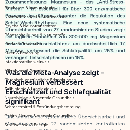
Zusammenfassung: Magnesium – das „Anti-Stress-
Biochemie & Immunologie
Mineral" – ist essenziell für über 300 enzymatische 
Der Artikel wurde mit Unterstützung von 
Prozesse im Körper, darunter die Regulation des 
Nährstoffmangel & Stoffwechsel
KI erstellt und redaktionell geprüft vom 
Schlaf-Wach-Rhythmus. Eine neue systematische 
angegebenen Autor
Psyche & Neurotransmitter
Übersichtsarbeit von 27 randomisierten Studien zeigt: 
Pflanzenheilkunde & Naturstoffe
Die tägliche Einnahme von 300-500 mg Magnesium 
reduziert die Einschlaflatenz um durchschnittlich 17 
Kinder & Prävention
Minuten, verbessert die Schlafqualität um 28% und 
Kuren & Ernährung
verlängert Tiefschlafphasen um 18%.
Infektionsrisiko weltweit
Mikrobiom & Parasiten
Was die Meta-Analyse zeigt – 
Chronisch-entzündliche Erkrankungen
Magnesium verbessert 
Zellbiologie & Langlebigkeit
Einschlafzeit und Schlafqualität 
Neurobiologie & mentale Gesundheit
signifikant
Schmerzmittel & Entzündungshemmung
Gehirn, Nerven & mentale Gesundheit
Eine umfassende systematische Übersichtsarbeit und 
Meta-Analyse von 27 randomisierten kontrollierten 
Stoffwechsel & Energie