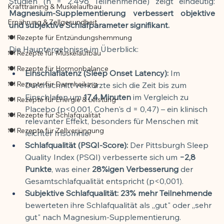
Studien (n = 2.496 Teilnehmende) zeigt eindeutig: 
Krafttraining & Muskelaufbau
Magnesium-Supplementierung verbessert objektive 
Ernährung & Zellgesundheit
und subjektive Schlafparameter signifikant.
🍽️ Rezepte für Entzündungshemmung
Die Hauptergebnisse im Überblick:
🍽️ Rezepte für Muskelaufbau
🍽️ Rezepte für Hormonbalance
Einschlaflatenz (Sleep Onset Latency):
 Im 
🍽️ Rezepte für Darmheilung
Durchschnitt verkürzte sich die Zeit bis zum 
Einschlafen um 
17,4 Minuten
 im Vergleich zu 
🍽️ Rezepte für Energie & Leistung
Placebo (p<0,001, Cohen's d = 0,47) – ein klinisch 
🍽️ Rezepte für Schlafqualität
relevanter Effekt, besonders für Menschen mit 
🍽️ Rezepte für Zellverjüngung
leichter Insomnie.
Schlafqualität (PSQI-Score):
 Der Pittsburgh Sleep 
Quality Index (PSQI) verbesserte sich um 
−2,8 
Punkte
, was einer 
28%igen Verbesserung
 der 
Gesamtschlafqualität entspricht (p<0,001).
Subjektive Schlafqualität:
23% mehr Teilnehmende
bewerteten ihre Schlafqualität als „gut" oder „sehr 
gut" nach Magnesium-Supplementierung.