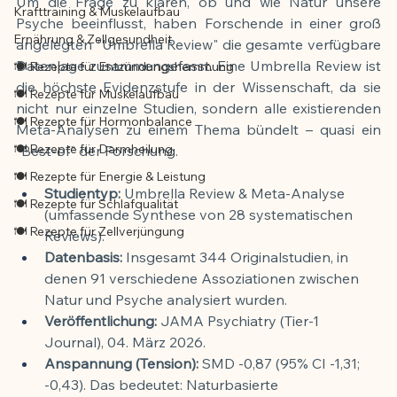
Um die Frage zu klären, ob und wie Natur unsere 
Krafttraining & Muskelaufbau
Psyche beeinflusst, haben Forschende in einer groß 
Ernährung & Zellgesundheit
angelegten "Umbrella Review" die gesamte verfügbare 
Datenlage zusammengefasst. Eine Umbrella Review ist 
🍽️ Rezepte für Entzündungshemmung
die höchste Evidenzstufe in der Wissenschaft, da sie 
🍽️ Rezepte für Muskelaufbau
nicht nur einzelne Studien, sondern alle existierenden 
🍽️ Rezepte für Hormonbalance
Meta-Analysen zu einem Thema bündelt – quasi ein 
🍽️ Rezepte für Darmheilung
"Best-of" der Forschung.
🍽️ Rezepte für Energie & Leistung
Studientyp:
 Umbrella Review & Meta-Analyse 
🍽️ Rezepte für Schlafqualität
(umfassende Synthese von 28 systematischen 
🍽️ Rezepte für Zellverjüngung
Reviews).
Datenbasis:
 Insgesamt 344 Originalstudien, in 
denen 91 verschiedene Assoziationen zwischen 
Natur und Psyche analysiert wurden.
Veröffentlichung:
 JAMA Psychiatry (Tier-1 
Journal), 04. März 2026.
Anspannung (Tension):
 SMD -0,87 (95% CI -1,31; 
-0,43). Das bedeutet: Naturbasierte 