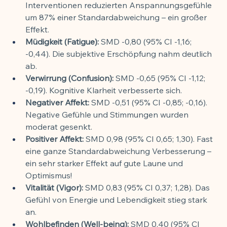
Interventionen reduzierten Anspannungsgefühle 
um 87% einer Standardabweichung – ein großer 
Effekt.
Müdigkeit (Fatigue):
 SMD -0,80 (95% CI -1,16; 
-0,44). Die subjektive Erschöpfung nahm deutlich 
ab.
Verwirrung (Confusion):
 SMD -0,65 (95% CI -1,12; 
-0,19). Kognitive Klarheit verbesserte sich.
Negativer Affekt:
 SMD -0,51 (95% CI -0,85; -0,16). 
Negative Gefühle und Stimmungen wurden 
moderat gesenkt.
Positiver Affekt:
 SMD 0,98 (95% CI 0,65; 1,30). Fast 
eine ganze Standardabweichung Verbesserung – 
ein sehr starker Effekt auf gute Laune und 
Optimismus!
Vitalität (Vigor):
 SMD 0,83 (95% CI 0,37; 1,28). Das 
Gefühl von Energie und Lebendigkeit stieg stark 
an.
Wohlbefinden (Well-being):
 SMD 0,40 (95% CI 