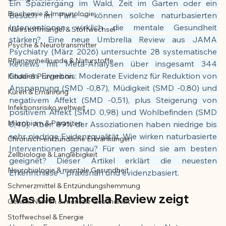
Ein Spaziergang im Wald, Zeit im Garten oder ein 
Biochemie & Immunologie
Besuch im Park – können solche naturbasierten 
Der Artikel wurde mit Unterstützung von 
Interventionen wirklich die mentale Gesundheit 
Nährstoffmangel & Stoffwechsel
KI erstellt und redaktionell geprüft vom 
stärken? Eine neue Umbrella Review aus JAMA 
angegebenen Autor
Psyche & Neurotransmitter
Psychiatry (März 2026) untersuchte 28 systematische 
Pflanzenheilkunde & Naturstoffe
Reviews mit Meta-Analysen über insgesamt 344 
Studien. Ergebnis: Moderate Evidenz für Reduktion von 
Kinder & Prävention
Anspannung (SMD -0,87), Müdigkeit (SMD -0,80) und 
Kuren & Ernährung
negativem Affekt (SMD -0,51), plus Steigerung von 
Infektionsrisiko weltweit
positivem Affekt (SMD 0,98) und Wohlbefinden (SMD 
Mikrobiom & Parasiten
0,40). Aber: 89% der Assoziationen haben niedrige bis 
sehr niedrige Evidenzqualität. Wie wirken naturbasierte 
Chronisch-entzündliche Erkrankungen
Interventionen genau? Für wen sind sie am besten 
Zellbiologie & Langlebigkeit
geeignet? Dieser Artikel erklärt die neuesten 
Neurobiologie & mentale Gesundheit
Erkenntnisse – praxisnah und evidenzbasiert.
Schmerzmittel & Entzündungshemmung
Was die Umbrella Review zeigt
Gehirn, Nerven & mentale Gesundheit
Stoffwechsel & Energie