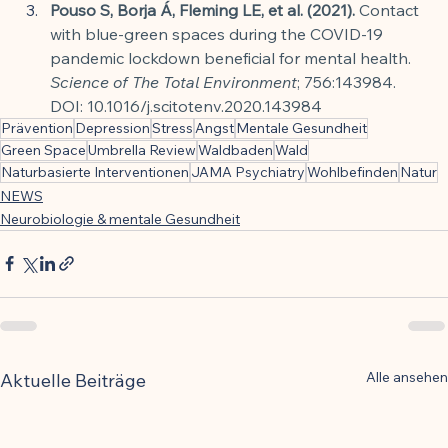
Pouso S, Borja Á, Fleming LE, et al. (2021).
 Contact 
with blue-green spaces during the COVID-19 
pandemic lockdown beneficial for mental health. 
Science of The Total Environment
; 756:143984. 
DOI: 10.1016/j.scitotenv.2020.143984
Prävention
Depression
Stress
Angst
Mentale Gesundheit
Green Space
Umbrella Review
Waldbaden
Wald
Naturbasierte Interventionen
JAMA Psychiatry
Wohlbefinden
Natur
NEWS
Neurobiologie & mentale Gesundheit
Alle ansehen
Aktuelle Beiträge