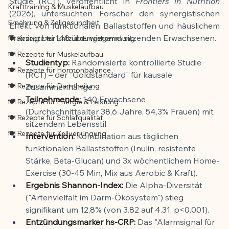
Studie (RCT), veröffentlicht in 
Frontiers in Nutrition
Krafttraining & Muskelaufbau
(2026), untersuchten Forscher den synergistischen 
Ernährung & Zellgesundheit
Effekt von funktionalen Ballaststoffen und häuslichem 
Training bei 140 überwiegend sitzenden Erwachsenen.
🍽️ Rezepte für Entzündungshemmung
🍽️ Rezepte für Muskelaufbau
Studientyp:
 Randomisierte kontrollierte Studie 
🍽️ Rezepte für Hormonbalance
(RCT) – der "Goldstandard" für kausale 
🍽️ Rezepte für Darmheilung
Zusammenhänge.
Teilnehmende:
 140 Erwachsene 
🍽️ Rezepte für Energie & Leistung
(Durchschnittsalter 38,6 Jahre, 54,3% Frauen) mit 
🍽️ Rezepte für Schlafqualität
sitzendem Lebensstil.
🍽️ Rezepte für Zellverjüngung
Intervention:
 Kombination aus täglichen 
funktionalen Ballaststoffen (Inulin, resistente 
Stärke, Beta-Glucan) und 3x wöchentlichem Home-
Exercise (30-45 Min, Mix aus Aerobic & Kraft).
Ergebnis Shannon-Index:
 Die Alpha-Diversität 
("Artenvielfalt im Darm-Ökosystem") stieg 
signifikant um 12,8% (von 3.82 auf 4.31, p<0.001).
Entzündungsmarker hs-CRP:
 Das "Alarmsignal für 