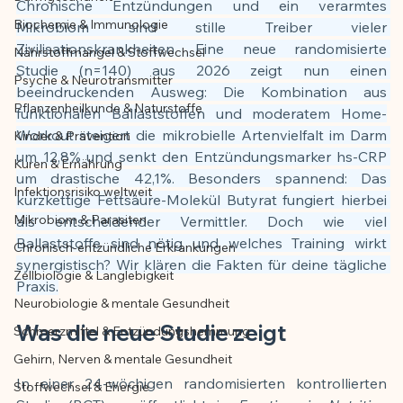
Chronische Entzündungen und ein verarmtes 
Biochemie & Immunologie
Mikrobiom sind stille Treiber vieler 
Der Artikel wurde mit Unterstützung von 
Zivilisationskrankheiten. Eine neue randomisierte 
Nährstoffmangel & Stoffwechsel
KI erstellt und redaktionell geprüft vom 
Studie (n=140) aus 2026 zeigt nun einen 
angegebenen Autor
Psyche & Neurotransmitter
beeindruckenden Ausweg: Die Kombination aus 
Pflanzenheilkunde & Naturstoffe
funktionalen Ballaststoffen und moderatem Home-
Workout steigert die mikrobielle Artenvielfalt im Darm 
Kinder & Prävention
um 12,8% und senkt den Entzündungsmarker hs-CRP 
Kuren & Ernährung
um drastische 42,1%. Besonders spannend: Das 
Infektionsrisiko weltweit
kurzkettige Fettsäure-Molekül Butyrat fungiert hierbei 
Mikrobiom & Parasiten
als entscheidender Vermittler. Doch wie viel 
Ballaststoffe sind nötig und welches Training wirkt 
Chronisch-entzündliche Erkrankungen
synergistisch? Wir klären die Fakten für deine tägliche 
Zellbiologie & Langlebigkeit
Praxis.
Neurobiologie & mentale Gesundheit
Was die neue Studie zeigt
Schmerzmittel & Entzündungshemmung
Gehirn, Nerven & mentale Gesundheit
In einer 24-wöchigen randomisierten kontrollierten 
Stoffwechsel & Energie