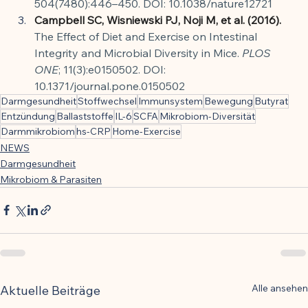
504(7480):446–450. DOI: 10.1038/nature12721
Campbell SC, Wisniewski PJ, Noji M, et al. (2016).
The Effect of Diet and Exercise on Intestinal 
Integrity and Microbial Diversity in Mice. 
PLOS 
ONE
; 11(3):e0150502. DOI: 
10.1371/journal.pone.0150502
Darmgesundheit
Stoffwechsel
Immunsystem
Bewegung
Butyrat
Entzündung
Ballaststoffe
IL-6
SCFA
Mikrobiom-Diversität
Darmmikrobiom
hs-CRP
Home-Exercise
NEWS
Darmgesundheit
Mikrobiom & Parasiten
Alle ansehen
Aktuelle Beiträge