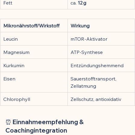
Fett
ca. 
12 g
Mikronährstoff/Wirkstoff
Wirkung
Leucin
mTOR-Aktivator
Magnesium
ATP-Synthese
Kurkumin
Entzündungshemmend
Eisen
Sauerstofftransport, 
Zellatmung
Chlorophyll
Zellschutz, antioxidativ
⏰ Einnahmeempfehlung & 
Coachingintegration