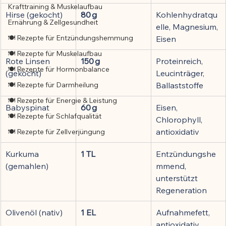
Krafttraining & Muskelaufbau
Hirse (gekocht)
80 g
Kohlenhydratqu
Ernährung & Zellgesundheit
elle, Magnesium, 
🍽️ Rezepte für Entzündungshemmung
Eisen
🍽️ Rezepte für Muskelaufbau
Rote Linsen 
150 g
Proteinreich, 
🍽️ Rezepte für Hormonbalance
(gekocht)
Leucinträger, 
🍽️ Rezepte für Darmheilung
Ballaststoffe
🍽️ Rezepte für Energie & Leistung
Babyspinat
60 g
Eisen, 
🍽️ Rezepte für Schlafqualität
Chlorophyll, 
antioxidativ
🍽️ Rezepte für Zellverjüngung
Kurkuma 
1 TL
Entzündungshe
(gemahlen)
mmend, 
unterstützt 
Regeneration
Olivenöl (nativ)
1 EL
Aufnahmefett, 
antioxidativ, 