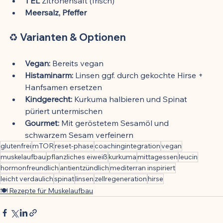
1 EL
 Zitronensaft (frisch)
Meersalz, Pfeffer
♻️ Varianten & Optionen
Vegan:
 Bereits vegan
Histaminarm:
 Linsen ggf. durch gekochte Hirse + 
Hanfsamen ersetzen
Kindgerecht:
 Kurkuma halbieren und Spinat 
püriert untermischen
Gourmet:
 Mit geröstetem Sesamöl und 
schwarzem Sesam verfeinern
glutenfrei
mTOR
reset-phase
coachingintegration
vegan
muskelaufbau
pflanzliches eiweiß
kurkuma
mittagessen
leucin
hormonfreundlich
antientzündlich
mediterran inspiriert
leicht verdaulich
spinat
linsen
zellregeneration
hirse
🍽️ Rezepte für Muskelaufbau