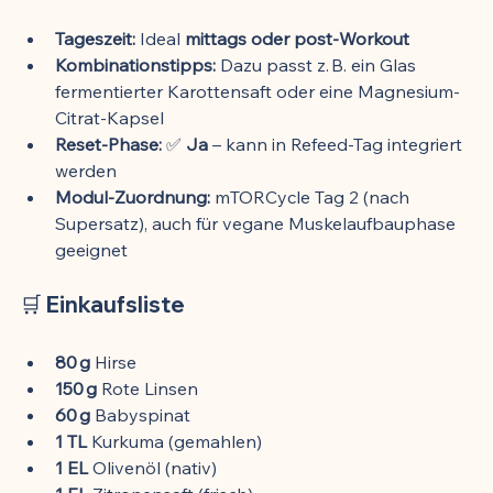
Tageszeit:
 Ideal 
mittags oder post-Workout
Kombinationstipps:
 Dazu passt z. B. ein Glas 
fermentierter Karottensaft oder eine Magnesium-
Citrat-Kapsel
Reset-Phase:
 ✅ 
Ja
 – kann in Refeed-Tag integriert 
werden
Modul-Zuordnung:
 mTORCycle Tag 2 (nach 
Supersatz), auch für vegane Muskelaufbauphase 
geeignet
🛒 Einkaufsliste
80 g
 Hirse
150 g
 Rote Linsen
60 g
 Babyspinat
1 TL
 Kurkuma (gemahlen)
1 EL
 Olivenöl (nativ)