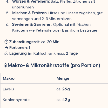
Würzen & Verfeinern:
 Salz, Pfeffer, Zitronensaft 
unterrühren
Mischen & Erhitzen:
 Hirse und Linsen zugeben, gut 
vermengen und 2–3 Min. erhitzen
Servieren & Garnieren:
 Optional mit frischen 
Kräutern wie Petersilie oder Basilikum bestreuen
⏱️ 
Zubereitungszeit:
 ca. 
20 Min
🥣 
Portionen:
 1
🥶 
Lagerung:
 im Kühlschrank max. 
2 Tage
🧪 Makro- & Mikronährstoffe (pro Portion)
Makro
Menge
Eiweiß
ca. 
26 g
Kohlenhydrate
ca. 
42 g