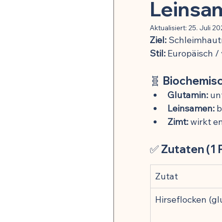
Pflanzenheilkunde & Naturs
Leinsa
Aktualisiert:
25. Juli 2
Ziel:
 Schleimhau
Mikrobiom & Parasiten
Stil:
 Europäisch / 
🧬 
Biochemis
Neurobiologie & mentale G
Glutamin:
 un
Leinsamen:
 
Stoffwechsel & Energie
Zimt:
 wirkt 
✅ 
Zutaten (1 
🍽️ Rezepte für Entzündu
Zutat
Hirseflocken (gl
🍽️ Rezepte für Darmheilun