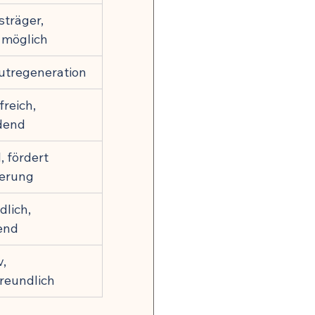
sträger, 
i möglich
utregeneration
freich, 
dend
, fördert 
erung
lich, 
end
, 
reundlich