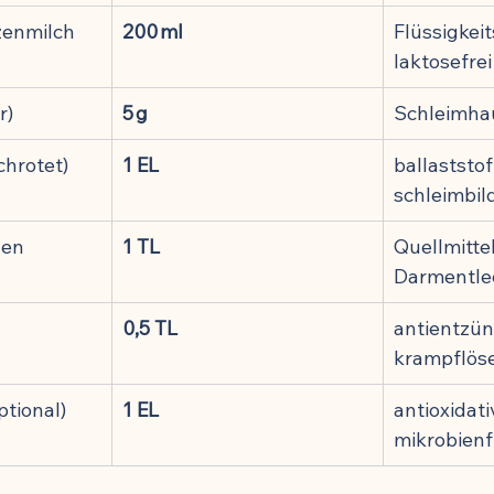
zenmilch
200 ml
Flüssigkeit
ung
laktosefre
r)
5 g
Schleimha
hrotet)
1 EL
ballaststof
schleimbil
len
1 TL
Quellmittel
Darmentle
0,5 TL
antientzünd
krampflös
ptional)
1 EL
antioxidativ
mikrobienf