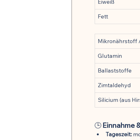
Eiweiß
Fett
Mikronährstoff 
Glutamin
Ballaststoffe
Zimtaldehyd
Silicium (aus Hir
🕒 
Einnahme &
Tageszeit:
 m