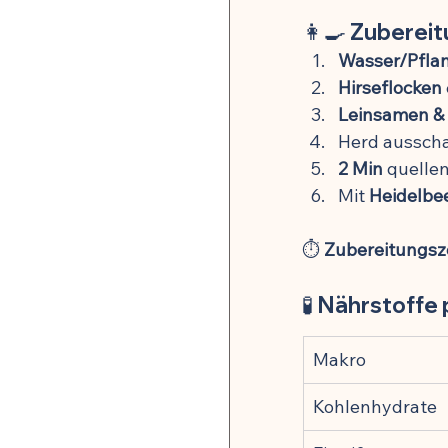
👩‍🍳 
Zubereitu
Wasser/Pfla
Hirseflocken
Leinsamen &
Herd ausscha
2 Min
 quelle
Mit 
Heidelbe
⏱️ 
Zubereitungsze
🧪 
Nährstoffe 
Makro
Kohlenhydrate