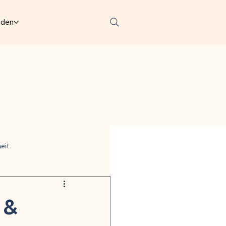
lden
eit
ter
 &