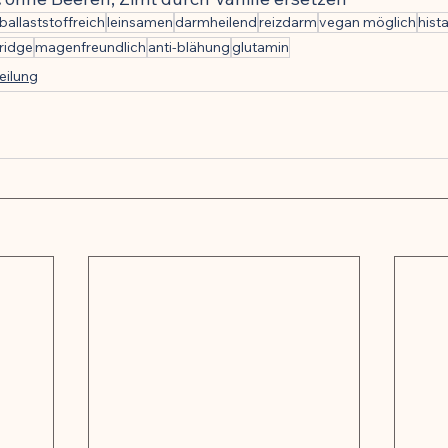
ballaststoffreich
leinsamen
darmheilend
reizdarm
vegan möglich
hist
ridge
magenfreundlich
anti-blähung
glutamin
eilung