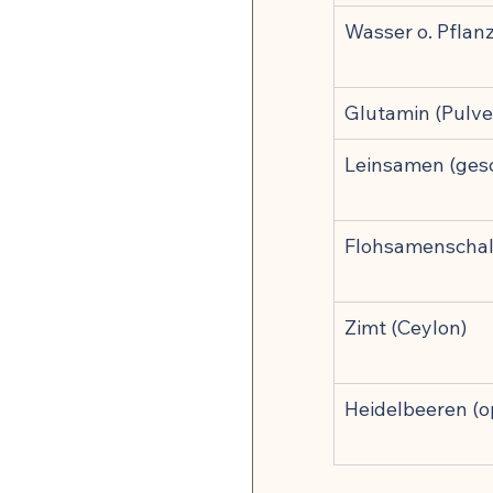
Wasser o. Pflan
🍽️ Rezepte für Zellverjüng
Glutamin (Pulve
Leinsamen (gesc
Flohsamenscha
Zimt (Ceylon)
Heidelbeeren (o