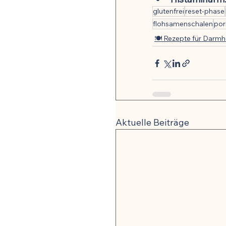
glutenfrei
reset-phase
flohsamenschalen
por
🍽️ Rezepte für Darmh
Aktuelle Beiträge