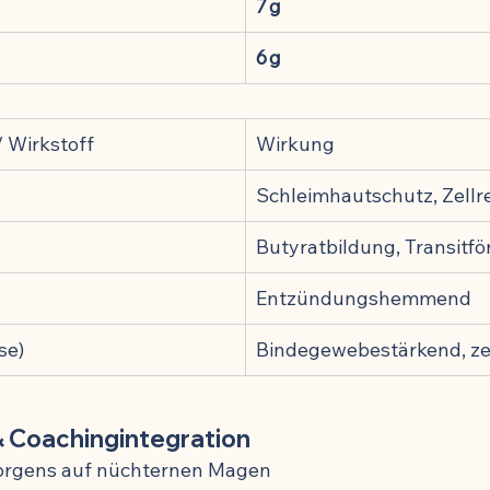
7 g
6 g
/ Wirkstoff
Wirkung
Schleimhautschutz, Zellr
Butyratbildung, Transitf
Entzündungshemmend
se)
Bindegewebestärkend, zel
 Coachingintegration
orgens auf nüchternen Magen