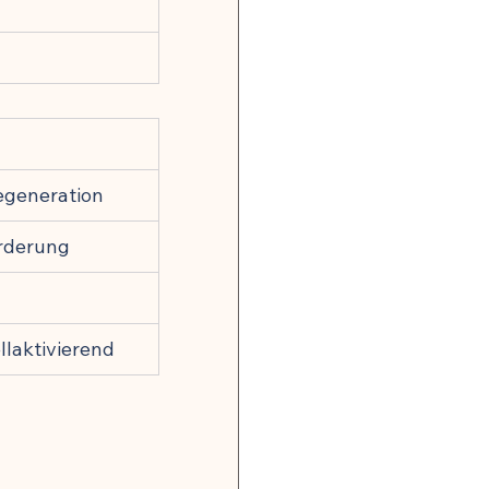
egeneration
örderung
laktivierend