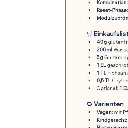
Kombination:
Reset-Phase:
Modulzuordn
🛒 
Einkaufslis
40 g
 glutenfr
200 ml
 Wasse
5 g
 Glutamin
1 EL
 geschro
1 TL
 Flohsam
0,5 TL
 Ceylo
Optional: 
1 E
🔁 
Varianten
Vegan:
 mit P
Kindgerecht:
Histaminarm