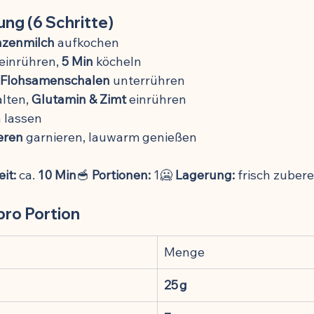
ng (6 Schritte)
nzenmilch
 aufkochen
 einrühren, 
5 Min
 köcheln
 Flohsamenschalen
 unterrühren
lten, 
Glutamin & Zimt
 einrühren
n lassen
eren
 garnieren, lauwarm genießen
it:
 ca. 
10 Min
🥣 
Portionen:
 1🥶 
Lagerung:
 frisch zuber
pro Portion
Menge
25 g