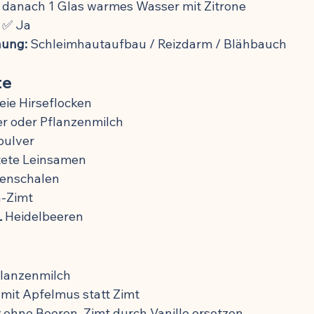
 danach 1 Glas warmes Wasser mit Zitrone
 ✅ Ja
ung:
 Schleimhautaufbau / Reizdarm / Blähbauch
te
eie Hirseflocken
r oder Pflanzenmilch
pulver
tete Leinsamen
enschalen
n-Zimt
L
 Heidelbeeren
flanzenmilch
 mit Apfelmus statt Zimt
:
 ohne Beeren, Zimt durch Vanille ersetzen