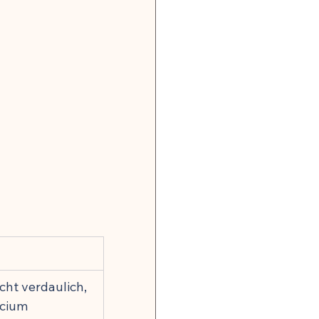
onsrisiko weltweit
gkeit
, Nerven & mentale Gesundheit
 Hormonbalance
icht verdaulich, 
alität
icium