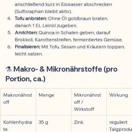
anschließend kurz in Eiswasser abschrecken 
(Sulforaphan bleibt aktiv).
Tofu anbraten:
 Ohne Öl goldbraun braten, 
danach 1 EL Leinöl zugeben.
Anrichten:
 Quinoa in Schalen geben, darauf 
Brokkoli, Karottenstreifen, fermentiertes Gemüse.
Finalisieren:
 Mit Tofu, Sesam und Kräutern toppen, 
leicht salzen.
⚗️ 
Makro- & Mikronährstoffe (pro 
Portion, ca.)
Makronährst
Menge
Mikronährst
Wirkung
off
off / 
Wirkstoff
Kohlenhydra
35 g
Zink
reguliert 
te
Talgprodu