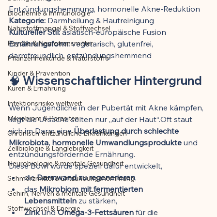
Entzündungshemmung, hormonelle Akne-Reduktion
Biochemie & Immunologie
Der Artikel wurde mit Unterstützung von 
Kategorie:
 Darmheilung & Hautreinigung
Nährstoffmangel & Stoffwechsel
KI erstellt und redaktionell geprüft vom 
Kultureller Stil:
 asiatisch-europäische Fusion
angegebenen Autor
Psyche & Neurotransmitter
Ernährungsform:
 vegetarisch, glutenfrei, 
darmfreundlich, entzündungshemmend
Pflanzenheilkunde & Naturstoffe
Kinder & Prävention
🧠 Wissenschaftlicher Hintergrund
Kuren & Ernährung
Infektionsrisiko weltweit
Wenn Jugendliche in der Pubertät mit Akne kämpfen, 
Mikrobiom & Parasiten
liegt die Ursache selten nur „auf der Haut“.Oft staut 
sich im Darm eine 
Überlastung durch schlechte 
Chronisch-entzündliche Erkrankungen
Mikrobiota, hormonelle Umwandlungsprodukte
 und 
Zellbiologie & Langlebigkeit
entzündungsfördernde Ernährung.
Neurobiologie & mentale Gesundheit
Diese Bowl wurde speziell dafür entwickelt,
die 
Darmwand zu regenerieren
,
Schmerzmittel & Entzündungshemmung
das 
Mikrobiom mit fermentierten 
Gehirn, Nerven & mentale Gesundheit
Lebensmitteln
 zu stärken,
Stoffwechsel & Energie
Zink
 und 
Omega-3-Fettsäuren
 für die 