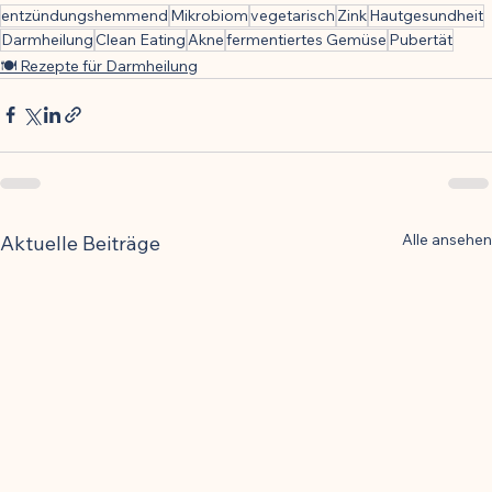
entzündungshemmend
Mikrobiom
vegetarisch
Zink
Hautgesundheit
Darmheilung
Clean Eating
Akne
fermentiertes Gemüse
Pubertät
🍽️ Rezepte für Darmheilung
Alle ansehen
Aktuelle Beiträge