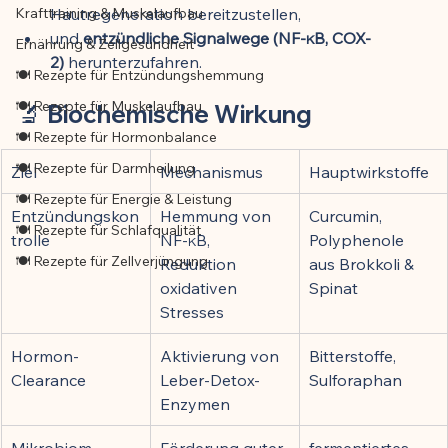
Krafttraining & Muskelaufbau
Hautregeneration bereitzustellen,
und 
entzündliche Signalwege (NF-κB, COX-
Ernährung & Zellgesundheit
2)
 herunterzufahren.
🍽️ Rezepte für Entzündungshemmung
🍽️ Rezepte für Muskelaufbau
🔬 
Biochemische Wirkung
🍽️ Rezepte für Hormonbalance
🍽️ Rezepte für Darmheilung
Ziel
Mechanismus
Hauptwirkstoffe
🍽️ Rezepte für Energie & Leistung
Entzündungskon
Hemmung von 
Curcumin, 
🍽️ Rezepte für Schlafqualität
trolle
NF-κB, 
Polyphenole 
🍽️ Rezepte für Zellverjüngung
Reduktion 
aus Brokkoli & 
oxidativen 
Spinat
Stresses
Hormon-
Aktivierung von 
Bitterstoffe, 
Clearance
Leber-Detox-
Sulforaphan
Enzymen
Mikrobiom-
Förderung guter 
fermentiertes 