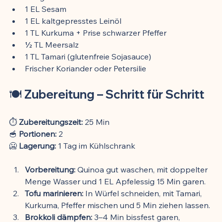
1 EL Sesam
1 EL kaltgepresstes Leinöl
1 TL Kurkuma + Prise schwarzer Pfeffer
½ TL Meersalz
1 TL Tamari (glutenfreie Sojasauce)
Frischer Koriander oder Petersilie
🍽️ 
Zubereitung – Schritt für Schritt
⏱️ 
Zubereitungszeit:
 25 Min 
🥣 
Portionen:
 2 
🥶 
Lagerung:
 1 Tag im Kühlschrank
Vorbereitung:
 Quinoa gut waschen, mit doppelter 
Menge Wasser und 1 EL Apfelessig 15 Min garen.
Tofu marinieren:
 In Würfel schneiden, mit Tamari, 
Kurkuma, Pfeffer mischen und 5 Min ziehen lassen.
Brokkoli dämpfen:
 3–4 Min bissfest garen, 