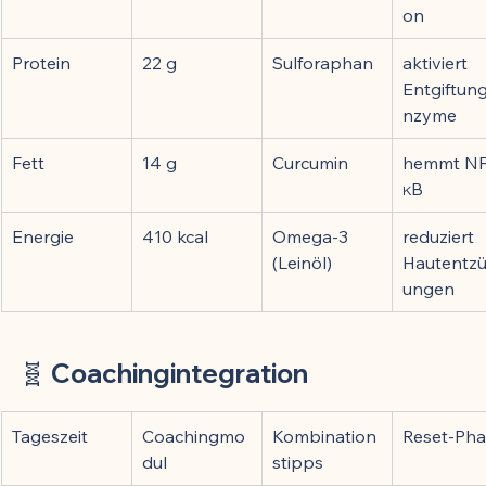
on
Protein
22 g
Sulforaphan
aktiviert 
Entgiftun
nzyme
Fett
14 g
Curcumin
hemmt NF
κB
Energie
410 kcal
Omega-3 
reduziert 
(Leinöl)
Hautentz
ungen
🧬 
Coachingintegration
Tageszeit
Coachingmo
Kombination
Reset-Pha
dul
stipps