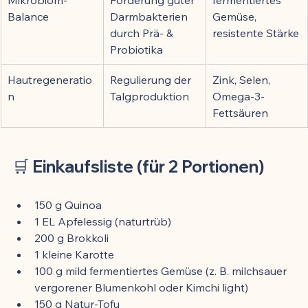
Balance
Darmbakterien 
Gemüse, 
durch Prä- & 
resistente Stärke
Probiotika
Hautregeneratio
Regulierung der 
Zink, Selen, 
n
Talgproduktion
Omega-3-
Fettsäuren
🛒 
Einkaufsliste (für 2 Portionen)
150 g Quinoa
1 EL Apfelessig (naturtrüb)
200 g Brokkoli
1 kleine Karotte
100 g mild fermentiertes Gemüse (z. B. milchsauer 
vergorener Blumenkohl oder Kimchi light)
150 g Natur-Tofu