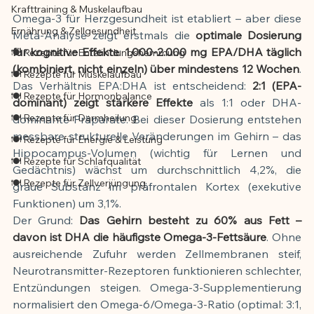
Krafttraining & Muskelaufbau
Omega-3 für Herzgesundheit ist etabliert – aber diese 
Ernährung & Zellgesundheit
Meta-Analyse zeigt erstmals die 
optimale Dosierung 
für kognitive Effekte
: 
1.000-2.000 mg EPA/DHA täglich 
🍽️ Rezepte für Entzündungshemmung
(kombiniert, nicht einzeln) über mindestens 12 Wochen
. 
🍽️ Rezepte für Muskelaufbau
Das Verhältnis EPA:DHA ist entscheidend: 
2:1 (EPA-
🍽️ Rezepte für Hormonbalance
dominant) zeigt stärkere Effekte
 als 1:1 oder DHA-
🍽️ Rezepte für Darmheilung
dominante Präparate. Bei dieser Dosierung entstehen 
messbare strukturelle Veränderungen im Gehirn – das 
🍽️ Rezepte für Energie & Leistung
Hippocampus-Volumen (wichtig für Lernen und 
🍽️ Rezepte für Schlafqualität
Gedächtnis) wächst um durchschnittlich 4,2%, die 
🍽️ Rezepte für Zellverjüngung
graue Substanz im präfrontalen Kortex (exekutive 
Funktionen) um 3,1%.
Der Grund: 
Das Gehirn besteht zu 60% aus Fett – 
davon ist DHA die häufigste Omega-3-Fettsäure
. Ohne 
ausreichende Zufuhr werden Zellmembranen steif, 
Neurotransmitter-Rezeptoren funktionieren schlechter, 
Entzündungen steigen. Omega-3-Supplementierung 
normalisiert den Omega-6/Omega-3-Ratio (optimal: 3:1, 