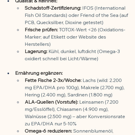
Qualität & Reinheit:
Schadstoff-Zertifizierung:
 IFOS (International 
Fish Oil Standards) oder Friend of the Sea (auf 
PCB, Quecksilber, Dioxine getestet)
Frische prüfen:
 TOTOX-Wert <26 (Oxidations-
Marker; auf Etikett oder Website des 
Herstellers)
Lagerung:
 Kühl, dunkel, luftdicht (Omega-3 
oxidiert schnell bei Licht/Wärme)
Ernährung ergänzen:
Fette Fische 2-3x/Woche:
 Lachs (wild: 2.200 
mg EPA/DHA pro 100g), Makrele (2.700 mg), 
Hering (2.400 mg), Sardinen (1.800 mg)
ALA-Quellen (Vorstufe):
 Leinsamen (7.200 
mg/Esslöffel), Chiasamen (4.900 mg), 
Walnüsse (2.500 mg) – aber Konversionsrate 
zu EPA/DHA nur 5-10%
Omega-6 reduzieren:
 Sonnenblumenöl, 