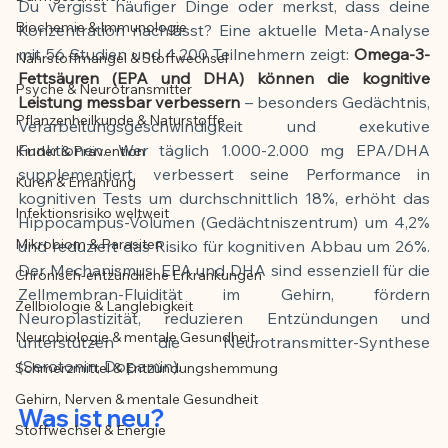
Du vergisst häufiger Dinge oder merkst, dass deine 
Biochemie & Immunologie
Konzentration nachlässt? Eine aktuelle Meta-Analyse 
Der Artikel wurde mit Unterstützung von 
mit 56 Studien und 4.200 Teilnehmern zeigt: 
Omega-3-
Nährstoffmangel & Stoffwechsel
KI erstellt und redaktionell geprüft vom 
Fettsäuren (EPA und DHA) können die kognitive 
angegebenen Autor
Psyche & Neurotransmitter
Leistung messbar verbessern
 – besonders Gedächtnis, 
Pflanzenheilkunde & Naturstoffe
Verarbeitungsgeschwindigkeit und exekutive 
Funktionen. Wer täglich 1.000-2.000 mg EPA/DHA 
Kinder & Prävention
supplementiert, verbessert seine Performance in 
Kuren & Ernährung
kognitiven Tests um durchschnittlich 18%, erhöht das 
Infektionsrisiko weltweit
Hippocampus-Volumen (Gedächtniszentrum) um 4,2% 
Mikrobiom & Parasiten
und reduziert das Risiko für kognitiven Abbau um 26%. 
Der Mechanismus: EPA und DHA sind essenziell für die 
Chronisch-entzündliche Erkrankungen
Zellmembran-Fluidität im Gehirn, fördern 
Zellbiologie & Langlebigkeit
Neuroplastizität, reduzieren Entzündungen und 
Neurobiologie & mentale Gesundheit
unterstützen die Neurotransmitter-Synthese 
(Serotonin, Dopamin).
Schmerzmittel & Entzündungshemmung
Gehirn, Nerven & mentale Gesundheit
Was ist neu?
Stoffwechsel & Energie