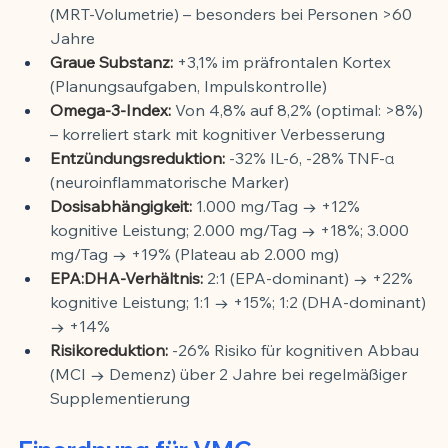
(MRT-Volumetrie) – besonders bei Personen >60 
Jahre
Graue Substanz:
 +3,1% im präfrontalen Kortex 
(Planungsaufgaben, Impulskontrolle)
Omega-3-Index:
 Von 4,8% auf 8,2% (optimal: >8%) 
– korreliert stark mit kognitiver Verbesserung
Entzündungsreduktion:
 -32% IL-6, -28% TNF-α 
(neuroinflammatorische Marker)
Dosisabhängigkeit:
 1.000 mg/Tag → +12% 
kognitive Leistung; 2.000 mg/Tag → +18%; 3.000 
mg/Tag → +19% (Plateau ab 2.000 mg)
EPA:DHA-Verhältnis:
 2:1 (EPA-dominant) → +22% 
kognitive Leistung; 1:1 → +15%; 1:2 (DHA-dominant) 
→ +14%
Risikoreduktion:
 -26% Risiko für kognitiven Abbau 
(MCI → Demenz) über 2 Jahre bei regelmäßiger 
Supplementierung