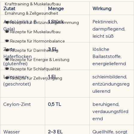
Krafttraining & Muskelaufbau
Zutat
Menge
Wirkung
Ernährung & Zellgesundheit
Apfel (mild, z. B. 
1 Stück
Pektinreich, 
🍽️ Rezepte für Entzündungshemmung
Gala)
darmpflegend, 
🍽️ Rezepte für Muskelaufbau
leicht süß
🍽️ Rezepte für Hormonbalance
Zarte 
3 EL
lösliche 
🍽️ Rezepte für Darmheilung
Haferflocken 
Ballaststoffe, 
🍽️ Rezepte für Energie & Leistung
(glutenfrei)
energieliefernd
🍽️ Rezepte für Schlafqualität
Leinsamen 
1 EL
schleimbildend, 
🍽️ Rezepte für Zellverjüngung
(geschrotet)
entzündungsreg
ulierend
Ceylon-Zimt
0,5 TL
beruhigend, 
verdauungsförd
ernd
Wasser
2–3 EL
Quellhilfe, sorgt 