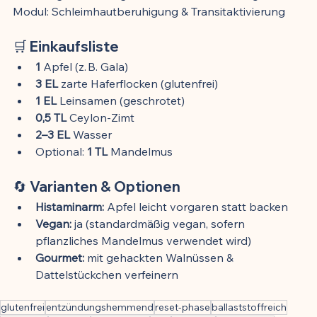
Modul: Schleimhautberuhigung & Transitaktivierung
🛒 Einkaufsliste
1
 Apfel (z. B. Gala)
3 EL
 zarte Haferflocken (glutenfrei)
1 EL
 Leinsamen (geschrotet)
0,5 TL
 Ceylon-Zimt
2–3 EL
 Wasser
Optional: 
1 TL
 Mandelmus
🔄 Varianten & Optionen
Histaminarm:
 Apfel leicht vorgaren statt backen
Vegan:
 ja (standardmäßig vegan, sofern 
pflanzliches Mandelmus verwendet wird)
Gourmet:
 mit gehackten Walnüssen & 
Dattelstückchen verfeinern
glutenfrei
entzündungshemmend
reset-phase
ballaststoffreich