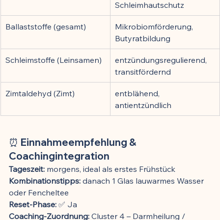
Schleimhautschutz
Ballaststoffe (gesamt)
Mikrobiomförderung, 
Butyratbildung
Schleimstoffe (Leinsamen)
entzündungsregulierend, 
transitfördernd
Zimtaldehyd (Zimt)
entblähend, 
antientzündlich
⏰ Einnahmeempfehlung & 
Coachingintegration
Tageszeit:
 morgens, ideal als erstes Frühstück
Kombinationstipps:
 danach 1 Glas lauwarmes Wasser 
oder Fencheltee
Reset-Phase:
 ✅ Ja
Coaching-Zuordnung:
 Cluster 4 – Darmheilung / 