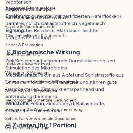
vegetarisch
Biochemie & Immunologie
Region:
 Mitteleuropa
Der Artikel wurde mit Unterstützung von 
Ernährung:
 glutenfrei (mit zertifizierten Haferflocken), 
Nährstoffmangel & Stoffwechsel
KI erstellt und redaktionell geprüft vom 
darmfreundlich, ballaststoffreich, vegetarisch
angegebenen Autor
Psyche & Neurotransmitter
Eignung:
 bei Reizdarm, Blähbauch, leichter 
Pflanzenheilkunde & Naturstoffe
Morgenverstopfung
Kinder & Prävention
🧬 Biochemische Wirkung
Kuren & Ernährung
Ziel:
 Schleimhautschonende Darmaktivierung und 
Infektionsrisiko weltweit
Stimulation des Mikrobioms
Mikrobiom & Parasiten
Mechanismus:
 Pektin aus Apfel und Schleimstoffe aus 
Chronisch-entzündliche Erkrankungen
Leinsamen fördern die Transitzeit und nähren gute 
Darmbakterien. Zimt wirkt entspannend und 
Zellbiologie & Langlebigkeit
entzündungshemmend.
Neurobiologie & mentale Gesundheit
Wirkstoffe:
 Pektin, Zimtaldehyd, Ballaststoffe, 
Schmerzmittel & Entzündungshemmung
pflanzliche Schleimstoffe
Gehirn, Nerven & mentale Gesundheit
🥣 Zutaten (für 1 Portion)
Stoffwechsel & Energie