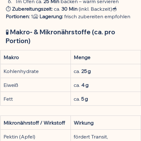
Im Ofen ca. 
25 Min
 backen – warm servieren
⏱️ 
Zubereitungszeit:
 ca. 
30 Min
 (inkl. Backzeit)🥣 
Portionen:
 1🥶 
Lagerung:
 frisch zubereiten empfohlen
🧪 Makro- & Mikronährstoffe (ca. pro 
Portion)
Makro
Menge
Kohlenhydrate
ca. 
25 g
Eiweiß
ca. 
4 g
Fett
ca. 
5 g
Mikronährstoff / Wirkstoff
Wirkung
Pektin (Apfel)
fördert Transit, 