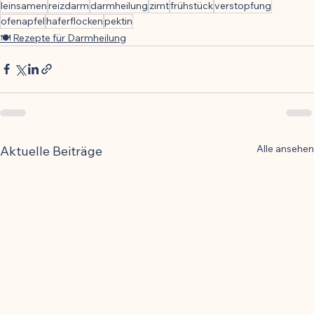
leinsamen
reizdarm
darmheilung
zimt
frühstück
verstopfung
ofenapfel
haferflocken
pektin
🍽️ Rezepte für Darmheilung
Alle ansehen
Aktuelle Beiträge