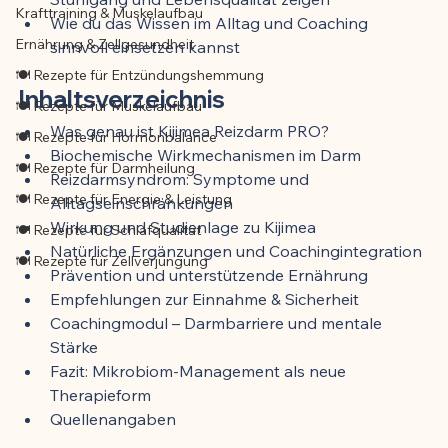
Krafttraining & Muskelaufbau
Wie du das Wissen im Alltag und Coaching 
Ernährung & Zellgesundheit
sinnvoll einsetzen kannst
🍽️ Rezepte für Entzündungshemmung
Inhaltsverzeichnis
🍽️ Rezepte für Muskelaufbau
Was genau ist Kijimea Reizdarm PRO?
🍽️ Rezepte für Hormonbalance
Biochemische Wirkmechanismen im Darm
🍽️ Rezepte für Darmheilung
Reizdarmsyndrom: Symptome und 
🍽️ Rezepte für Energie & Leistung
Alltagseinschränkungen
Wirkung und Studienlage zu Kijimea
🍽️ Rezepte für Schlafqualität
Natürliche Ergänzungen und Coachingintegration
🍽️ Rezepte für Zellverjüngung
Prävention und unterstützende Ernährung
Empfehlungen zur Einnahme & Sicherheit
Coachingmodul – Darmbarriere und mentale 
Stärke
Fazit: Mikrobiom-Management als neue 
Therapieform
Quellenangaben