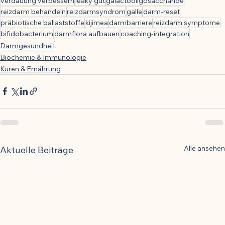
verdauung verbessern
leaky gut
galactooligosaccharide
reizdarm behandeln
reizdarmsyndrom
galle
darm-reset
präbiotische ballaststoffe
kijimea
darmbarriere
reizdarm symptome
bifidobacterium
darmflora aufbauen
coaching-integration
Darmgesundheit
Biochemie & Immunologie
Kuren & Ernährung
Alle ansehen
Aktuelle Beiträge