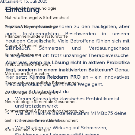
Aktualisiert:
15. Juli 2025
Einleitung
Biochemie & Immunologie
Der Artikel wurde mit Unterstützung von 
Nährstoffmangel & Stoffwechsel
KI erstellt und redaktionell geprüft vom 
Reizdarmsymptome gehören zu den häufigsten, aber 
angegebenen Autor
Psyche & Neurotransmitter
auch frustrierendsten Beschwerden in unserer 
Pflanzenheilkunde & Naturstoffe
heutigen Gesellschaft. Viele Betroffene fühlen sich mit 
Kinder & Prävention
Blähbauch, Schmerzen und Verdauungschaos 
Kuren & Ernährung
alleingelassen – oft trotz unzähliger Therapieversuche. 
Aber was, wenn die Lösung nicht in aktiven Probiotika 
Infektionsrisiko weltweit
liegt, sondern in einem inaktivierten Bakterium?
 Genau 
Mikrobiom & Parasiten
hier setzt 
Kijimea Reizdarm PRO
 an – ein innovatives 
Chronisch-entzündliche Erkrankungen
Medizinprodukt, das ganz neue Wege geht.
In diesem Artikel erfährst du:
Zellbiologie & Langlebigkeit
Warum Kijimea kein klassisches Probiotikum ist 
Neurobiologie & mentale Gesundheit
und trotzdem wirkt
Schmerzmittel & Entzündungshemmung
Wie der inaktive Bakterienstamm MIMBb75 deine 
Darmbarriere stärkt
Gehirn, Nerven & mentale Gesundheit
Was Studien zur Wirkung auf Schmerzen, 
Stoffwechsel & Energie
Stuhlgang und Lebensqualität zeigen