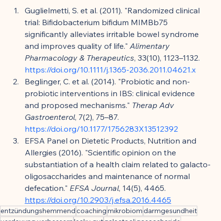
Guglielmetti, S. et al. (2011). "Randomized clinical 
trial: Bifidobacterium bifidum MIMBb75 
significantly alleviates irritable bowel syndrome 
and improves quality of life." 
Alimentary 
Pharmacology & Therapeutics
, 33(10), 1123–1132. 
https://doi.org/10.1111/j.1365-2036.2011.04621.x
Beglinger, C. et al. (2014). "Probiotic and non-
probiotic interventions in IBS: clinical evidence 
and proposed mechanisms." 
Therap Adv 
Gastroenterol
, 7(2), 75–87. 
https://doi.org/10.1177/1756283X13512392
EFSA Panel on Dietetic Products, Nutrition and 
Allergies (2016). "Scientific opinion on the 
substantiation of a health claim related to galacto-
oligosaccharides and maintenance of normal 
defecation." 
EFSA Journal
, 14(5), 4465. 
https://doi.org/10.2903/j.efsa.2016.4465
entzündungshemmend
coaching
mikrobiom
darmgesundheit