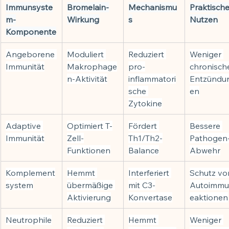
Immunsyste
Bromelain-
Mechanismu
Praktische
m-
Wirkung
s
Nutzen
Komponente
Angeborene 
Moduliert 
Reduziert 
Weniger 
Immunität
Makrophage
pro-
chronisch
n-Aktivität
inflammatori
Entzündu
sche 
en
Zytokine
Adaptive 
Optimiert T-
Fördert 
Bessere 
Immunität
Zell-
Th1/Th2-
Pathogen
Funktionen
Balance
Abwehr
Komplement
Hemmt 
Interferiert 
Schutz vor
system
übermäßige 
mit C3-
Autoimmu
Aktivierung
Konvertase
eaktionen
Neutrophile
Reduziert 
Hemmt 
Weniger 