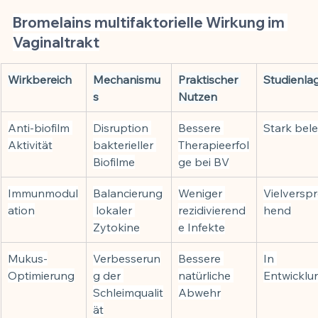
Bromelains multifaktorielle Wirkung im 
Vaginaltrakt
Wirkbereich
Mechanismu
Praktischer 
Studienla
s
Nutzen
Anti-biofilm 
Disruption 
Bessere 
Stark bel
Aktivität
bakterieller 
Therapieerfol
Biofilme
ge bei BV
Immunmodul
Balancierung
Weniger 
Vielversp
ation
 lokaler 
rezidivierend
hend
Zytokine
e Infekte
Mukus-
Verbesserun
Bessere 
In 
Optimierung
g der 
natürliche 
Entwicklu
Schleimqualit
Abwehr
ät