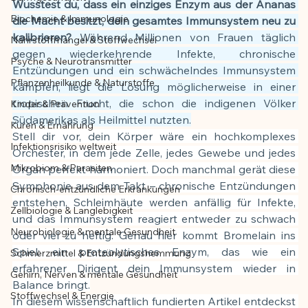
Wusstest du, dass ein einziges Enzym aus der Ananas 
Biochemie & Immunologie
die Macht besitzt, dein gesamtes Immunsystem neu zu 
Der Artikel wurde mit Unterstützung von 
kalibrieren?
 Während Millionen von Frauen täglich 
Nährstoffmangel & Stoffwechsel
KI erstellt und redaktionell geprüft vom 
gegen wiederkehrende Infekte, chronische 
angegebenen Autor
Psyche & Neurotransmitter
Entzündungen und ein schwächelndes Immunsystem 
Pflanzenheilkunde & Naturstoffe
kämpfen, liegt die Lösung möglicherweise in einer 
tropischen Frucht, die schon die indigenen Völker 
Kinder & Prävention
Südamerikas als Heilmittel nutzten.
Kuren & Ernährung
Stell dir vor, dein Körper wäre ein hochkomplexes 
Infektionsrisiko weltweit
Orchester, in dem jede Zelle, jedes Gewebe und jedes 
Mikrobiom & Parasiten
Organ perfekt harmoniert. Doch manchmal gerät diese 
Symphonie aus dem Takt – chronische Entzündungen 
Chronisch-entzündliche Erkrankungen
entstehen, Schleimhäute werden anfällig für Infekte, 
Zellbiologie & Langlebigkeit
und das Immunsystem reagiert entweder zu schwach 
Neurobiologie & mentale Gesundheit
oder viel zu heftig. Genau hier kommt Bromelain ins 
Spiel: ein proteolytisches Enzym, das wie ein 
Schmerzmittel & Entzündungshemmung
erfahrener Dirigent dein Immunsystem wieder in 
Gehirn, Nerven & mentale Gesundheit
Balance bringt.
Stoffwechsel & Energie
In diesem wissenschaftlich fundierten Artikel entdeckst 