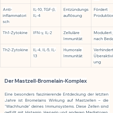
Anti-
IL-10, TGF-β, 
Entzündungs
Fördert 
inflammatori
IL-4
auflösung
Produktio
sch
Th1-Zytokine
IFN-γ, IL-2
Zelluläre 
Moduliert 
Immunität
nach Beda
Th2-Zytokine
IL-4, IL-5, IL-
Humorale 
Verhindert
13
Immunität
Überaktivi
ung
Der Mastzell-Bromelain-Komplex
Eine besonders faszinierende Entdeckung der letzten 
Jahre ist Bromelains Wirkung auf Mastzellen – die 
"Wachhunde" deines Immunsystems. Diese Zellen sind 
gefüllt mit Histamin, Heparin und anderen Mediatoren, 