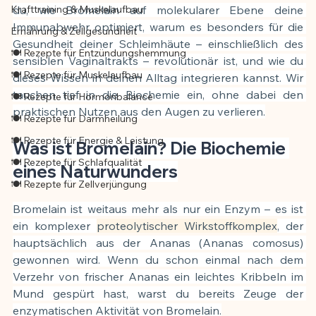
Krafttraining & Muskelaufbau
du, wie Bromelain auf molekularer Ebene deine 
Immunabwehr optimiert, warum es besonders für die 
Ernährung & Zellgesundheit
Gesundheit deiner Schleimhäute – einschließlich des 
🍽️ Rezepte für Entzündungshemmung
sensiblen Vaginaltrakts – revolutionär ist, und wie du 
🍽️ Rezepte für Muskelaufbau
dieses Wissen in deinen Alltag integrieren kannst. Wir 
tauchen tief in die Biochemie ein, ohne dabei den 
🍽️ Rezepte für Hormonbalance
praktischen Nutzen aus den Augen zu verlieren.
🍽️ Rezepte für Darmheilung
🍽️ Rezepte für Energie & Leistung
Was ist Bromelain? Die Biochemie 
🍽️ Rezepte für Schlafqualität
eines Naturwunders
🍽️ Rezepte für Zellverjüngung
Bromelain ist weitaus mehr als nur ein Enzym – es ist 
ein komplexer 
proteolytischer Wirkstoffkomplex
, der 
hauptsächlich aus der Ananas (Ananas comosus) 
gewonnen wird. Wenn du schon einmal nach dem 
Verzehr von frischer Ananas ein leichtes Kribbeln im 
Mund gespürt hast, warst du bereits Zeuge der 
enzymatischen Aktivität von Bromelain.