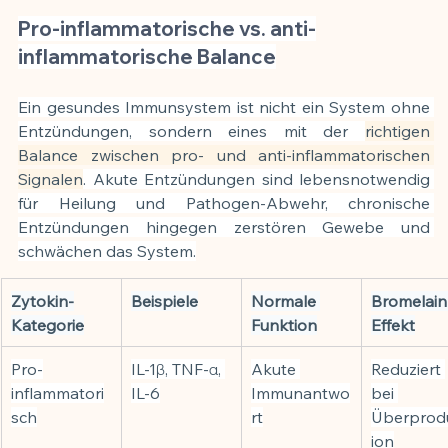
Pro-inflammatorische vs. anti-
inflammatorische Balance
Ein gesundes Immunsystem ist nicht ein System ohne 
Entzündungen, sondern eines mit der 
richtigen 
Balance zwischen pro- und anti-inflammatorischen 
Signalen
. Akute Entzündungen sind lebensnotwendig 
für Heilung und Pathogen-Abwehr, chronische 
Entzündungen hingegen zerstören Gewebe und 
schwächen das System.
Zytokin-
Beispiele
Normale 
Bromelain
Kategorie
Funktion
Effekt
Pro-
IL-1β, TNF-α, 
Akute 
Reduziert 
inflammatori
IL-6
Immunantwo
bei 
sch
rt
Überprod
ion