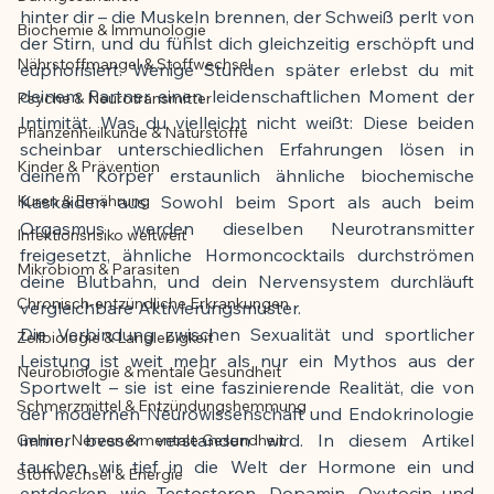
hinter dir – die Muskeln brennen, der Schweiß perlt von 
Biochemie & Immunologie
Der Artikel wurde mit Unterstützung von 
der Stirn, und du fühlst dich gleichzeitig erschöpft und 
Nährstoffmangel & Stoffwechsel
KI erstellt und redaktionell geprüft vom 
euphorisiert. Wenige Stunden später erlebst du mit 
deinem Partner einen leidenschaftlichen Moment der 
angegebenen Autor
Psyche & Neurotransmitter
Intimität. Was du vielleicht nicht weißt: Diese beiden 
Pflanzenheilkunde & Naturstoffe
scheinbar unterschiedlichen Erfahrungen lösen in 
Kinder & Prävention
deinem Körper erstaunlich ähnliche biochemische 
Kuren & Ernährung
Kaskaiden aus. Sowohl beim Sport als auch beim 
Orgasmus werden dieselben Neurotransmitter 
Infektionsrisiko weltweit
freigesetzt, ähnliche Hormoncocktails durchströmen 
Mikrobiom & Parasiten
deine Blutbahn, und dein Nervensystem durchläuft 
Chronisch-entzündliche Erkrankungen
vergleichbare Aktivierungsmuster.
Die Verbindung zwischen Sexualität und sportlicher 
Zellbiologie & Langlebigkeit
Leistung ist weit mehr als nur ein Mythos aus der 
Neurobiologie & mentale Gesundheit
Sportwelt – sie ist eine faszinierende Realität, die von 
Schmerzmittel & Entzündungshemmung
der modernen Neurowissenschaft und Endokrinologie 
immer besser verstanden wird. In diesem Artikel 
Gehirn, Nerven & mentale Gesundheit
tauchen wir tief in die Welt der Hormone ein und 
Stoffwechsel & Energie
entdecken, wie Testosteron, Dopamin, Oxytocin und 