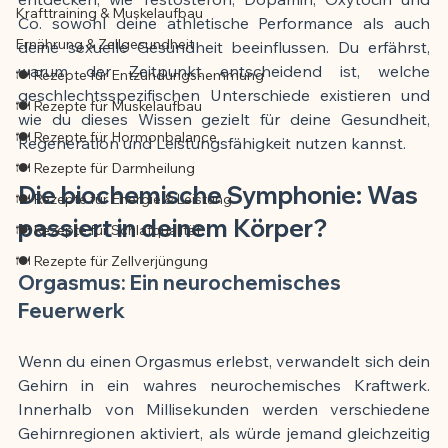
Krafttraining & Muskelaufbau
Co. sowohl deine athletische Performance als auch 
Ernährung & Zellgesundheit
deine sexuelle Gesundheit beeinflussen. Du erfährst, 
warum der Zeitpunkt entscheidend ist, welche 
🍽️ Rezepte für Entzündungshemmung
geschlechtsspezifischen Unterschiede existieren und 
🍽️ Rezepte für Muskelaufbau
wie du dieses Wissen gezielt für deine Gesundheit, 
🍽️ Rezepte für Hormonbalance
Regeneration und Leistungsfähigkeit nutzen kannst.
🍽️ Rezepte für Darmheilung
Die biochemische Symphonie: Was 
🍽️ Rezepte für Energie & Leistung
passiert in deinem Körper?
🍽️ Rezepte für Schlafqualität
🍽️ Rezepte für Zellverjüngung
Orgasmus: Ein neurochemisches 
Feuerwerk
Wenn du einen Orgasmus erlebst, verwandelt sich dein 
Gehirn in ein wahres neurochemisches Kraftwerk. 
Innerhalb von Millisekunden werden verschiedene 
Gehirnregionen aktiviert, als würde jemand gleichzeitig 