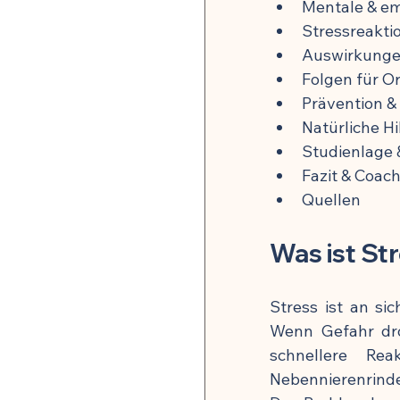
Mentale & em
Stressreakt
🍽️ Rezepte für Zellverjüng
Auswirkunge
Folgen für O
Prävention &
Natürliche H
Studienlage 
Fazit & Coac
Quellen
Was ist St
Stress ist an si
Wenn Gefahr dro
schnellere Rea
Nebennierenrinde)