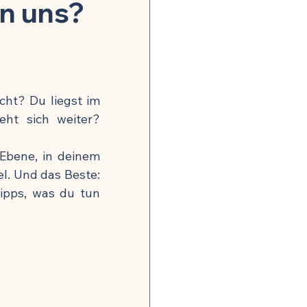
onsrisiko weltweit
on uns?
gkeit
ht? Du liegst im 
, Nerven & mentale Gesundheit
ht sich weiter? 
Ebene, in deinem 
. Und das Beste: 
pps, was du tun 
 Hormonbalance
alität