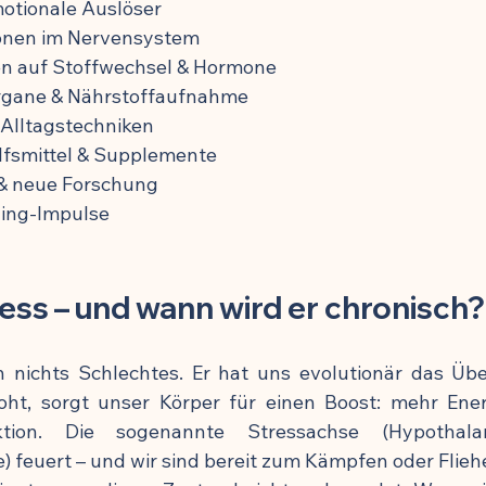
otionale Auslöser
ionen im Nervensystem
ung
n auf Stoffwechsel & Hormone
rgane & Nährstoffaufnahme
 Alltagstechniken
ilfsmittel & Supplemente
& neue Forschung
hing-Impulse
ress – und wann wird er chronisch?
ch nichts Schlechtes. Er hat uns evolutionär das Über
ht, sorgt unser Körper für einen Boost: mehr Energ
ktion. Die sogenannte Stressachse (Hypothal
 feuert – und wir sind bereit zum Kämpfen oder Flieh