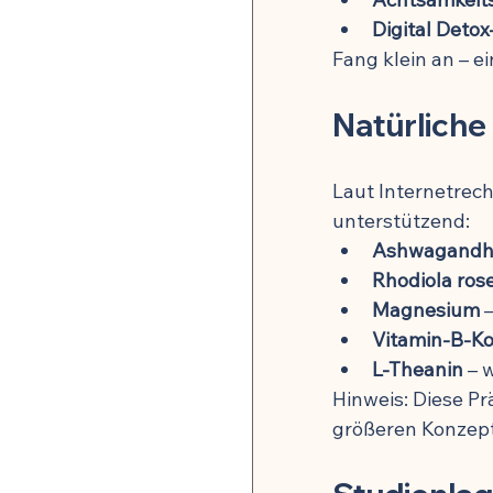
Digital Deto
Fang klein an – e
Natürliche
Laut Internetrec
unterstützend:
Ashwagandh
Rhodiola ros
Magnesium
 
Vitamin-B-K
L-Theanin
 –
Hinweis: Diese Pr
größeren Konzept