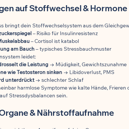
gen auf Stoffwechsel & Hormone
ss bringt dein Stoffwechselsystem aus dem Gleichgew
zuckerspiegel
 – Risiko für Insulinresistenz
Muskelabbau
 – Cortisol ist katabol
ung am Bauch
 – typisches Stressbauchmuster
system leidet:
rosselt die Leistung
 → Müdigkeit, Gewichtszunahme
e wie Testosteron sinken
 → Libidoverlust, PMS
rd unterdrückt
 → schlechter Schlaf
heinbar harmlose Symptome wie kalte Hände, Frieren 
auf Stressdysbalancen sein.
r Organe & Nährstoffaufnahme