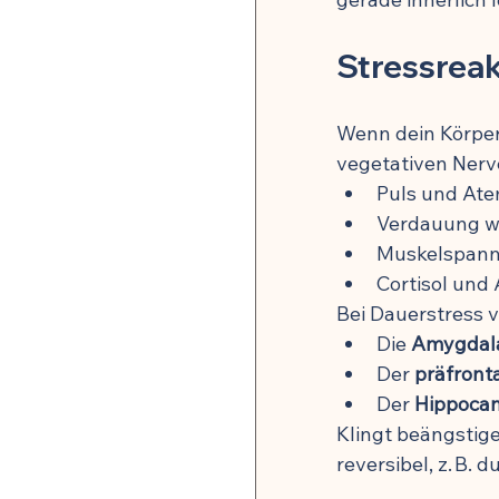
Stressrea
Wenn dein Körper 
vegetativen Ner
Puls und Ate
Verdauung w
Muskelspann
Cortisol und
Bei Dauerstress v
Die 
Amygdal
Der 
präfront
Der 
Hippoca
Klingt beängstige
reversibel, z. B.