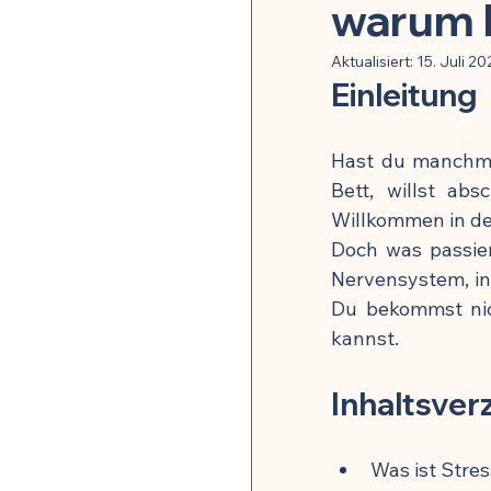
Pflanzenheilkunde & Naturs
warum b
Aktualisiert:
15. Juli 20
Einleitung
Mikrobiom & Parasiten
Hast du manchmal
Neurobiologie & mentale G
Bett, willst ab
Willkommen in de
Doch was passier
Stoffwechsel & Energie
Nervensystem, in
Du bekommst nic
kannst.
🍽️ Rezepte für Entzündu
Inhaltsver
🍽️ Rezepte für Darmheilun
Was ist Stre