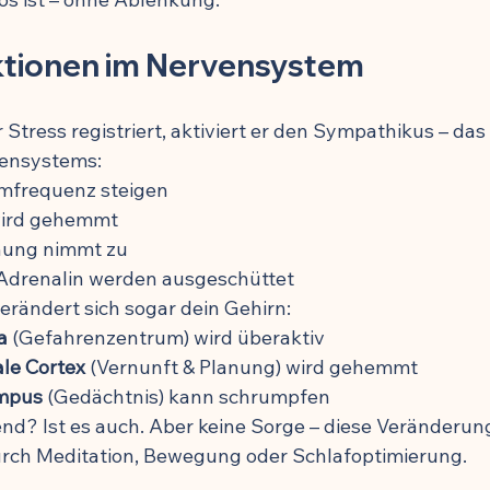
ktionen im Nervensystem
Stress registriert, aktiviert er den Sympathikus – da
vensystems:
mfrequenz steigen
ird gehemmt
ung nimmt zu
 Adrenalin werden ausgeschüttet
erändert sich sogar dein Gehirn:
a
 (Gefahrenzentrum) wird überaktiv
ale Cortex
 (Vernunft & Planung) wird gehemmt
mpus
 (Gedächtnis) kann schrumpfen
nd? Ist es auch. Aber keine Sorge – diese Veränderung
 durch Meditation, Bewegung oder Schlafoptimierung.