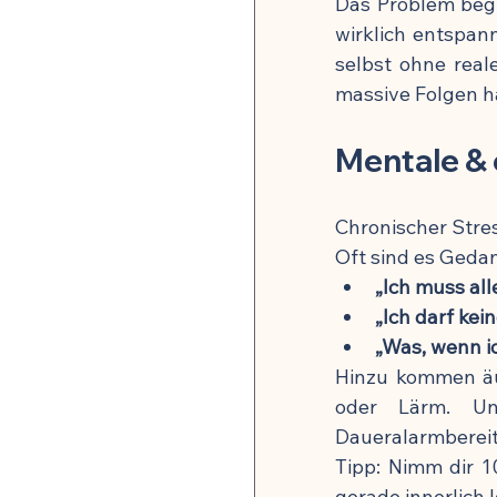
Das Problem begi
wirklich entspan
selbst ohne real
massive Folgen h
Mentale & 
Chronischer Stres
Oft sind es Gedan
„Ich muss al
„Ich darf kei
„Was, wenn i
Hinzu kommen äuß
oder Lärm. U
Daueralarmbereit
Tipp: Nimm dir 1
gerade innerlich 