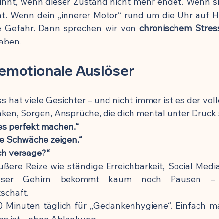
nnt, wenn dieser Zustand nicht mehr endet. Wenn sic
nt. Wenn dein „innerer Motor“ rund um die Uhr auf Ho
e Gefahr. Dann sprechen wir von 
chronischem Stres
aben.
emotionale Auslöser
s hat viele Gesichter – und nicht immer ist es der voll
ken, Sorgen, Ansprüche, die dich mental unter Druck 
les perfekt machen.“
ne Schwäche zeigen.“
ch versage?“
ere Reize wie ständige Erreichbarkeit, Social Media,
nser Gehirn bekommt kaum noch Pausen – u
schaft.
0 Minuten täglich für „Gedankenhygiene“. Einfach ma
los ist – ohne Ablenkung.