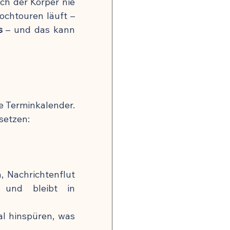
h der Körper nie 
chtouren läuft – 
s
 – und das kann 
e Terminkalender. 
setzen:
 Nachrichtenflut 
nd bleibt in 
l hinspüren, was 