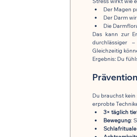
Stress wirkt wie 
Der Magen pr
Der Darm wi
Die Darmflor
Das kann zur En
durchlässiger 
Gleichzeitig kö
Ergebnis: Du fühl
Prävention
Du brauchst kein 
erprobte Technik
3× täglich t
Bewegung
: 
Schlafrituale
Achtsamkeits