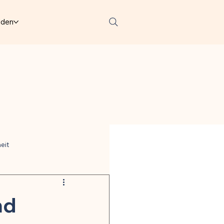
lden
eit
ter
nd