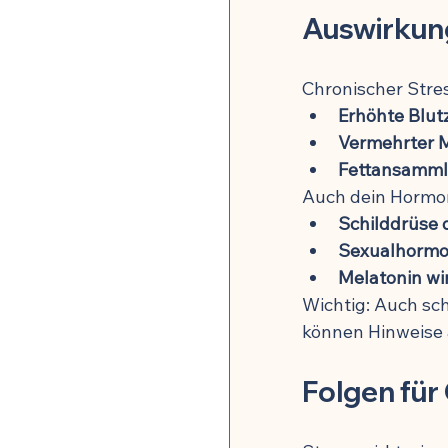
Auswirkun
Chronischer Stre
Erhöhte Blut
Vermehrter 
Fettansamml
Auch dein Hormon
Schilddrüse d
Sexualhormon
Melatonin wi
Wichtig: Auch sc
können Hinweise 
Folgen fü