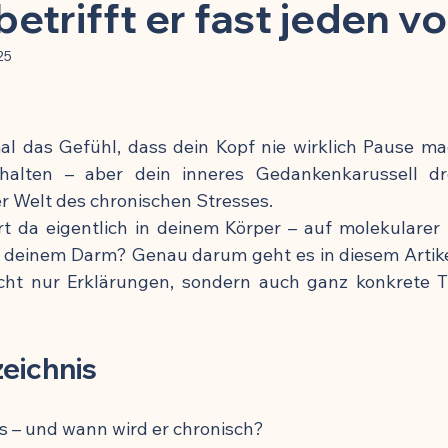
toffe
Kinder & Prävention
Kuren & Ernährung
Infekti
etrifft er fast jeden v
25
Chronisch-entzündliche Erkrankungen
Zellbiologie & Langlebi
 das Gefühl, dass dein Kopf nie wirklich Pause mac
esundheit
Schmerzmittel & Entzündungshemmung
Gehirn
schalten – aber dein inneres Gedankenkarussell dre
r Welt des chronischen Stresses.
t da eigentlich in deinem Körper – auf molekularer 
Krafttraining & Muskelaufbau
Ernährung & Zellgesundheit
 deinem Darm? Genau darum geht es in diesem Artikel
ht nur Erklärungen, sondern auch ganz konkrete Ti
ngshemmung
🍽️ Rezepte für Muskelaufbau
🍽️ Rezepte für
zeichnis
g
🍽️ Rezepte für Energie & Leistung
🍽️ Rezepte für Schlafqu
ss – und wann wird er chronisch?