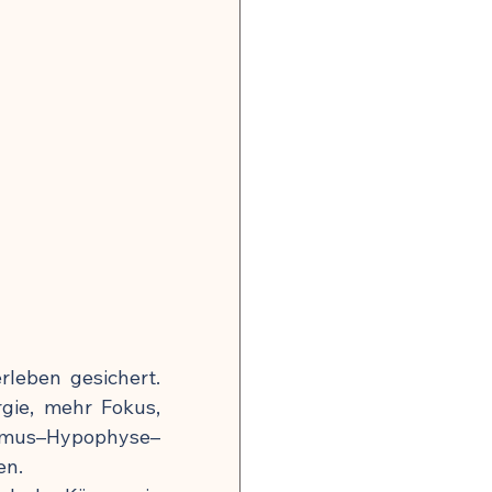
leben gesichert. 
ie, mehr Fokus, 
amus–Hypophyse–
en.