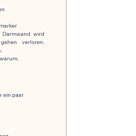
en
smarker
e Darmwand wird 
gehen verloren. 
.
t warum.
 ein paar 
ssen