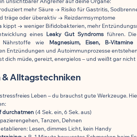
ein unsichtbarer Angreifer auf deine Organe:
oduziert mehr Säure → Risiko für Gastritis, Sodbrenn
rd träge oder überaktiv → Reizdarmsymptome
a kippt → weniger Bifidobakterien, mehr Entzündung
twicklung eines 
Leaky Gut Syndroms
 führen. Di
– Nährstoffe wie 
Magnesium, Eisen, B-Vitamine
 
nnen Entzündungen und Autoimmunprozesse entstehen
st dich müde, gereizt, energielos – und weißt gar nich
 & Alltagstechniken
stressfreies Leben – du brauchst gute Werkzeuge. Hier
en:
ief durchatmen
 (4 Sek. ein, 6 Sek. aus)
Spazierengehen, Tanzen, Dehnen
 etablieren: Lesen, dimmes Licht, kein Handy
training
: z. B. 1 Minute bewusstes Schmecken beim E